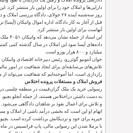
دارایی
ها و املاک خود را برای اولین بار منتشر کرد. این دولت بیش از ۵۰۰۰ فقره ملک و
روز سه
شنبه آینده ۲۷ جولای، دادگاه بررسی املاک و دارایی
قبل از آغاز به کار دادگاه، اداره اموال واتیکان (آپسا)
آنهاست برای اولین بار منتشر کرد.
این اسناد از جمله نشان می
داده
های آپسا سود این املاک در سال گذشته کمی کمتر از ۵۱ میلیون یورو بوده است. ارزش این 
میلیارد و ۸۰۰ هزار یورو است.
خوان آنتونیو گوئررو، رئیس دبیرخانه اقتصادی واتیکان 
تلاش
های بی
سابقه
ای برای ایجاد شفافیت در امور مالی
رازداری است، اما آموخته
ایم كه شفافیت می
تواند از
فروش املاک و مستغلات پرونده اختلاس
رسوایی خرید یک ملک گران
به دست داشتن دراختلاس هستند، از جمله آنجلو بچیو، کا
و تلاش برای اعمال نفوذ بر شاهدان دادگاهی می
شود.
اتهام او این است که بخشی درآمد ناشی از املاک و مس
خیریه برای خود و نزدیکانش برداشت کرده است. بچیو ه
با برملا شدن این رسوایی مالی، پاپ فرانسیس در ماه ن