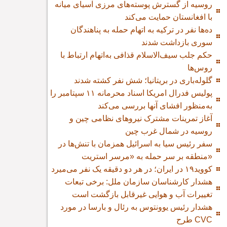
روسیه از گسترش پوسته‌های مرزی آسیای میانه
با افغانستان حمایت می‌کند
ده‌ها نفر در ترکیه به اتهام حمله به پناهندگان
سوری بازداشت شدند
حکم جلب سیف‌الاسلام قذافی به‌اتهام ارتباط با
روس‌ها
گلوله‌باری در بریتانیا؛ شش نفر کشته شدند
پولیس فدرال امریکا اسناد محرمانه ۱۱ سپتامبر را
به‌منظور افشای آنها بررسی می‌کند
آغاز تمرینات مشترک نیروهای نظامی چین و
روسیه در شمال غرب چین
سفر رئیس سیا به اسرائیل همزمان با تنش‌ها در
منطقه بر سر حمله به «مرسر استریت»
کووید۱۹ در ایران؛ در هر دو دقیقه یک نفر می‌میرد
هشدار کارشناسان سازمان ملل: برخی تبعات
تغییرات آب و هوایی غیرقابل بازگشت است
هشدار رئیس یوونتوس به رئال و بارسا در مورد
طرح CVC