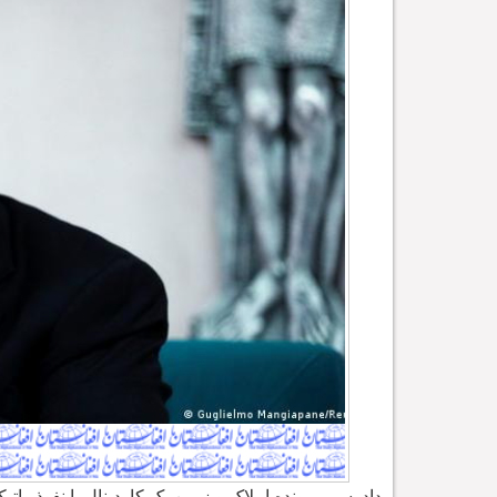
دادرسی پرونده املاک و زمین یک کاردینال با نفوذ واتیک