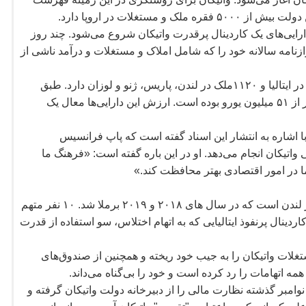
 مستغلات در اروپا دارد.
های یک کاردینال پرقدرت واتیکان شروع می
شود. چند روز
 ترازنامه سالانه خود را که شامل املاک و مستغلات و درآمد ناشی از
دهد که واتیکان ۴۰۵۱ ملک در ایتالیا و ۱۱۲۰ملک در لندن، پاریس، ژنو و لوزان دارد. طبق
دارایی
ها معال یک
با اشاره به انتشار این اسناد گفته است که پاپ فرانسیس
 واتیکان انجام می
دهد. او در این باره گفته است: «فرهنگ ما
 ما در امور اقتصادی بهتر محافظت كند.»
قیمت در منطقه چلسی در لندن است که در سال های ۲۰۱۸ و ۲۰۱۹ برملا شد. ۱۰ نفر متهم
ردینال پرنفوذ ایتالیایی که به اتهام اختلاس، سو استفاده از قدرت
تغلات واتیکان را به جیب خود ریخته و همچنین از صندوق
های
مه اتهامات را رد کرده است و خود را بی
گناه می
داند.
وامبر گذشته نظارت مالی را از دبیرخانه دولت واتیکان گرفته و