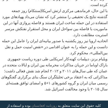
کرده است.
با این حال، فرماندهی مرکزی ارتش امریکا(سنتکام) روز جمعه
گذشته نتایج یک تحقیقی را منتشر کرد که نشان می
داد پهپاد
های مورد
استفاده در این حمله ساخت ایران هستند و فاصله پروازی آنها در این
ماموریت با فاصله بین سواحل ایران و محل استقرار نفتکش مرسر
استریت مطابقت دارد.
اتحادیه اروپا نیز روز یکشنبه با صدور بیانیه
ای ایران را عامل این حمله
دانست و این حمله را به عنوان اقدامی در «نقض امنیت حمل و نقل
بین
المللی»، محکوم کرد.
ویلیام برنز، دیپلمات کهنه
کار امریکایی طی دوره ریاست جمهوری
باراک اوباما در جریان مذاکرات محرمانه بین ایران و ایالات متحده در
عمان که طی سال
های ۲۰۱۱ و ۲۰۱۲ انجام شد نقش فعالی داشت؛
مذاکراتی که به اعتقاد برخی تحلیلگران سنگ بنای برگزاری گفتگوهای
رسمی میان ایران و گروه کشورهای ۱+۵ و امضای توافق هسته
ای
سال ۲۰۱۵ با وجود مخالفت اسرائیل شد.
کلیه حقوق این سایت متعلق به
روزنامه افغانستان
بوده و استفاده از