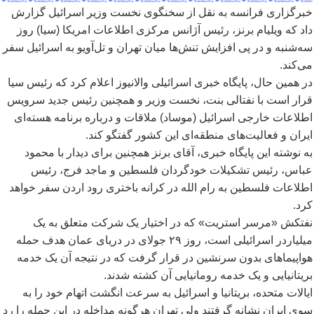
خبرگزاری فرانسه به نقل از سخنگوی نخست وزیر اسرائیل گزارش
داد که ویلیام برنز، رئیس آژانس مرکزی اطلاعات امریکا (سیا) روز
سه
شنبه و در پی افزایش تنش
ها میان تهران و تل
آویو به اسرائیل سفر
می
کند.
در همین حال، پایگاه خبری اسرائیلی والانیوز اعلام کرد که رئیس سیا
قرار است با نفتالی بنت، نخست وزیر و همچنین رئیس جدید سرویس
اطلاعات خارجی اسرائیل (موساد) ملاقات و درباره برنامه هسته
ای
ایران و فعالیت
های منطقه
ای این کشور گفتگو کند.
به نوشته این پایگاه خبری، آقای برنز همچنین برای دیدار با محمود
عباس، رئیس تشکیلات خودگردان فلسطین و ماجد فرج، رئیس
اطلاعات فلسطین به رام الله در کرانه باختری رود اردن سفر خواهد
کرد.
نفتکش «مرسر استریت» که در اختیار یک شرکت متعلق به یک
میلیاردر اسرائیلی است، روز ۲۹ جولای در دریای عمان هدف حمله
هواپیماهای بدون سرنشین در قرار گرفت که در نتیجه آن یک خدمه
بریتانیایی و یک خدمه رومانیایی آن کشته شدند.
ایالات متحده، بریتانیا و اسرائیل به سرعت انگشت اتهام خود را به
سوی ایران نشانه گرفتند ولی تهران هرگونه مداخله در این حمله را رد