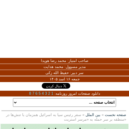
صاحب امتیاز:
محمد رضا هویدا
مدیر مسوول:
محمد هدایت
سر دبیر:
حفیظ الله زکی
جمعه ۱۶ اسد ۱۴۰۵
دانلود صفحات امروز روزنامه:
1
2
3
4
5
6
7
8
صفحه نخست
»
بین الملل
» سفر رئیس سیا به اسرائیل همزمان با تنش‌ها در
منطقه بر سر حمله به «مرسر استریت»