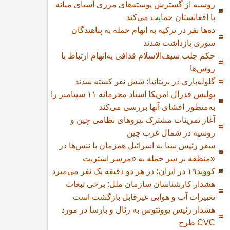
روسیه از گسترش پوسته‌های مرزی آسیای میانه
با افغانستان حمایت می‌کند
ده‌ها نفر در ترکیه به اتهام حمله به پناهندگان
سوری بازداشت شدند
حکم جلب سیف‌الاسلام قذافی به‌اتهام ارتباط با
روس‌ها
گلوله‌باری در بریتانیا؛ شش نفر کشته شدند
پولیس فدرال امریکا اسناد محرمانه ۱۱ سپتامبر را
به‌منظور افشای آنها بررسی می‌کند
آغاز تمرینات مشترک نیروهای نظامی چین و
روسیه در شمال غرب چین
سفر رئیس سیا به اسرائیل همزمان با تنش‌ها در
منطقه بر سر حمله به «مرسر استریت»
کووید۱۹ در ایران؛ در هر دو دقیقه یک نفر می‌میرد
هشدار کارشناسان سازمان ملل: برخی تبعات
تغییرات آب و هوایی غیرقابل بازگشت است
هشدار رئیس یوونتوس به رئال و بارسا در مورد
طرح CVC