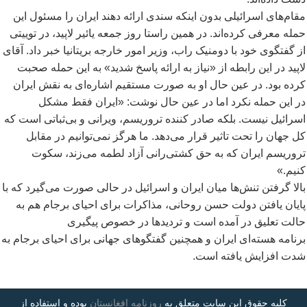
مقام
های اسرائيلی بدون اینکه سندی ارائه دهند ایران را مسئول این
حمله معرفی کرده
اند. در همین راستا روز جمعه یائیر لاپید، در توییتی
از گفتگوی خود با دومنیک راب، وزیر امور خارجه بریتانیا خبر داد. آقای
لاپید در این رابطه از «نیاز به ارائه پاسخ شدید» به این حمله صحبت
کرده بود. در عین حال او به صورت مستقیم اشاره
ای به نقش ایران
در این حمله نکرد اما در عین حال نوشت: «ایران فقط مشکل
اسرائيل نیست. بلکه صادر کننده تروریسم، ویرانی و بی
ثباتی است که
کل جهان را تحت تاثیر قرار می
دهد. ما هرگز نمی
توانیم در مقابل
تروریسم ایران که به حق کشتی
رانی آزاد لطمه می
زند، سکوت
کنیم.»
بالا گرفتن تنش
ها میان ایران و اسرائیل در حالی صورت می
گیرد که با
پایان یافتن دولت حسن روحانی، مذاکرات برای احیای برجام هم به
حالت تعلیق در آمده است و تردیدها در خصوص پیگیری
برنامه
هسته
ای ایران و همچنین گفتگوهای جهانی برای احیای برجام به
شدت افزایش یافته است.
کلیه حقوق این سایت متعلق به
روزنامه افغانستان
بوده و استفاده از