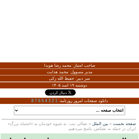
صاحب امتیاز:
محمد رضا هویدا
مدیر مسوول:
محمد هدایت
سر دبیر:
حفیظ الله زکی
دوشنبه ۱۹ اسد ۱۴۰۵
دانلود صفحات امروز روزنامه:
1
2
3
4
5
6
7
8
صفحه نخست
»
بین الملل
» نفتالی بنت: به شیوه خودمان به «اشتباه بزرگ»
ایران در حمله به نفتکش، پاسخ می‌دهیم