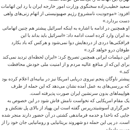
سعید خطیب
زاده سخنگوی وزارت امور خارجه ایران با رد این اتهامات
افزود: «موجودیت نامشروع رژیم صهیونیستی از اتهام زنی
های واهی
دست بردارد.»
او همچنین در ادامه با اشاره به اینکه اسرائيل پیشتر هم چنین اتهاماتی
به ایران وارد کرده است ادامه داد: «اسرائيل باید بداند با این
فرافکنی
ها دردی از دردهایش دوا نمی
شود و هرکس که باد بکارد
طوفان درو خواهد کرد.»
این دیپلمات ایرانی همچنین تصریح کرد: «ایران لحظه
ای تردید نمی
کند
برای این
که از منافع عالیه مردم و از امنیت ملی خودش محافظت
کند.»
پیشتر ناوگان پنجم نیروی دریایی امریکا نیز در بیانیه
ای اعلام کرده بود
که بررسی
های به عمل آمده نشان می
دهد که این حمله از طرف
هواپیماهای بدون سرنشین ایران صورت پذیرفته است.
یک مقام امریکایی که نخواست نامش فاش شود در این خصوص به
خبرگزاری آسوشیتدرپرس گفته است این پهپاد از بالای پل نفتکش و
جایی که ناخدا و خدمه فرماندهی کشتی در آن حضور دارند منجر شده
است. در پی این حمله دو شهروند بریتانیایی و رومانیایی جان خود را از
دست داده
اند.