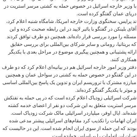
با وزیر خارجه اسرائيل در خصوص حمله به کشتی مرسر استریت در
دریای عمان گفتگو کرده است.
ند پرایس، سخنگوی وزارت خارجه امریکا، شامگاه شنبه اعلام کرد،
آقای بلینکن در گفتگو با یائیر لاپید در این رابطه صحبت کرده و این
مسئله را مورد بررسی قرار داده
اند. همچنین دو طرف توافق کردند
که بریتانیا، رومانی و سایر شرکای بین
المللی برای بررسی حقایق
ارائه پشتیبانی و همچنین پیگیری موضوع در مراحل بعدی با یکدیگر
همکاری کنند.
دفتر وزیر امور خارجه اسرائيل هم در بیانیه
ای اعلام کرد که دو طرف
در این گفتگو در خصوص حمله به کشتی در سواحل عمان و همچنین
مبارزه مشترک با تروریسم ایران و تدوین یک پاسخ بین
المللی اساسی
و موثر با یکدیگر گفتگو کرده
اند.
شرکت اسرائیلی زودیاک اعلام کرده است که در پی حمله به نفتکش
مرسر استریت متعلق به این شرکت دو نفر از اعضای خدمه کشته
شده
اند. ایال اوفر، میلیاردر اسرائیلی مالک شرکت زودیاک است.
ایران اتهامات را تکذیب کرد مقام
های اسرائيلی پیشتر مدعی شده
بودند که این حمله از سوی ایران انجام شده است. این در حالیست که
تهران این اتهامات را بی
اساس خوانده است.