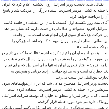
نفتالی بنت، نخست وزیر اسرائيل روی یکشنبه اعلام کرد که ایران
با حمله به کشتی مرسر استریت اشتباه بزرگی را مرتکب شد و پاسخ
آن را دریافت خواهد کرد.
آقای بنت روز یکشنبه اول اگست، با بیان این مطلب در جلسه کابینه
اسرائیل افزود: «شواهد و اطلاعاتی در دست داریم که نشان می
دهد
این حرکت بزدلانه از سوی ایران انجام شده است. ما از جامعه
بین
المللی انتظار داریم به ایران بفهماند که چه اشتباه بزرگی را
مرتکب شده است.»
بنت البته در ادامه ایران را تهدید کرد و افزود: «البته ما که می
دانیم در
هر صورت چگونه پیام را به شیوه خود به ایران ارسال کنیم.» بنت در
ادامه افزود: «رفتار قلدری ایران نه تنها برای اسرائيل که برای تمام
دنیا خطرناک است و به منافع جهانی، آزادی دریایی و همچنین به
تجارت بین
الملل نیز آسیب می
زند.»
نخست وزیر اسرائيل همچنین مدعی شد که ایران از هواپیماهای بدون
سرنشین برای حمله به کشتی مرسر استریت استفاده کرده است.
کشتی که با پرچم لیبریا و متعلق به جاپان که توسط شرکت اسرائيلی
زودیاک اداره می
شود مورد حمله قرار گرفت.
در همین زمینه، سخنگوی وزارت خارجه امریکا می
گوید آنتونی بلینکن