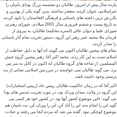
یازده سال پیش از امروز، طالبان دو مجسمه بزرگ بودای بامیان را
غیراسلامی عنوان کرده، منفجر ساختند. بدین گونه یکی از بهترین و
باارزش ترین داشته های باستانی و فرهنگی افغانستان را نابود کردند.
به تاريخ بيست و ششم فبروری سال 2001 ميلادی، شورای رهبری،
شورای علما و ديوان عالی (استره محکمه) طالبان، به پيروی از
فرمان ملا محمد عمر رهبر اين گروه، دستور تخريب تمام آثار باستانی
را صادر کردند.
مقام های پیشین طالبان اکنون می گویند که آنها به دلیل حفاظت از
اسلام دست به این کار زدند. محمد اکبر آغا، رهبر پیشین گروه جیش
المسلمین، از شاخه های گروه طالبان که اکنون در کابل به سر می
برد، می گوید طالبان نمی خواستند در سرزمین اسلامی نشانی از بت
پرستی وجود داشته باشد.
اکبر آغا که در زمان حاکمیت طالبان رییس خاد (رییس استخبارات)
این گروه در ولایت میدان وردک بود، در مورد تخریب تندیس های بودا
می گوید: «این موضوع کشور آنها بود. در کشور خود هر کسی می
گوید این را انجام بده، این را آباد کن، این را ویران کن. بت بامیان هم
موضوع کوچکی نبود. گفته می شد که مردم آنجا می رفتند و عبادت