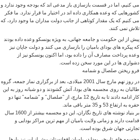
می کنیم، اما در قسمت بازسازی باز مدعی اند که بودجه وجود ندارد و
کشورهایی که وعده همکاری داده اند در اختیار ما قرار ندارد. ما فکر
می کنیم که یک مقدار کوتاهی از جانب دولت مداران ما وجود دارد، که
تلاش نمی کنند.
پیش از این حکومت و جامعه جهانی، به ویژه یونسکو وعده داده بودند
که پیکره های بودای بامیان را بازسازی می کنند و دولت جاپان نیز
وعده پرداخت مصارف آن را داده بود، اما اکنون یونسکو نیز از
دشواری ها در این مورد سخن زده است.
فرو ریختن صلصال و شمامه
در روز نهم مارچ سال 2001 ميلادی، بعد از برگزاری نماز جمعه، گروه
طالبان به روی مجسمه های بودا، آتش گشودند و دو شبانه روز به اين
کار ادامه دادند تا به تاریخ 12 مارچ، از "صلصال" و "شمامه" تنها دو
حفره به ارتفاع 53 و 35 متر باقی ماند.
بر بنیاد نوشته های تاریخ نگاران، این دو مجسمه بیشتر از 1600 سال
قدامت دارند و زمانی ولایت بامیان از مهم ترین مراکز بودایی و
تجارتی جهان شرق بوده است.
مجسمه های تاريخی بودا در باميان افغانستان پیش از این نیز بارها