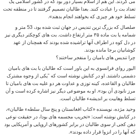
می کردند. این هم از اسلام بسیار دور بود که در کشور اسلامی یک
تعداد بت را عبادت کنند. بعدا طالبان تصمیم گرفتند تا در منطقه تحت
تسلط خود هر چیزی که بخواهند انجام بدهند».
صلصال که بزرگ ترین تندیس در جهان ثبت شده بود، 53 متر و
شمامه یا بت ماده ٣۵ متر ارتفاع داشت. بت های کوچکتر دیگری نیز
در دل کوه در اطراف آنها تراشیده شده بودند که همچنان از عهد
کوشانیان برجا مانده بودند.
چرا تندیس های بامیان را منفجر ساختند؟
الیور روای فرانسوی به این باور است که طالبان با بت های بامیان
دشمنی داشتند. او در کتابش نوشته است که "یکی از وجوه مشترک
طالبان و القاعده، کینه توزی و عداوت هر دو علیه بت های بامیان تا
مرز نابودی آن بود». او به موضوعی دیگر نیز اشاره کرده است و آن
تسلط وهابیت بر اندیشهء طالبان است.
وحید مژده، نويسنده «کتاب افغانستان و پنج سال سلطهء طالبان»،
در کتابش نوشته است: «تخريب مجسمه های بودا، در حقيقت نوعی
دهن کجی از سوی طالبان در برابر کشورهای اروپايی و آمريکايی بود
که آنها را در انزوا قرار داده بودند».