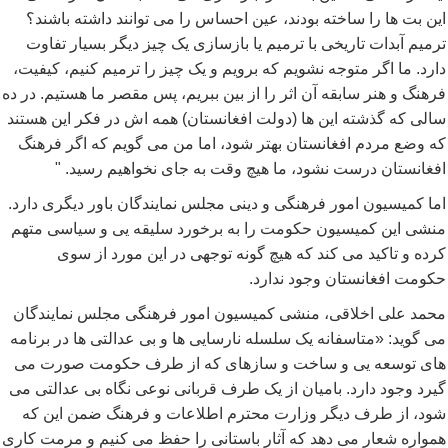
این بت ها را ساخته بودند، عین احساس را می توانند داشته باشند؟
ترمیم آبدات تاریخی با ترمیم یا بازسازی یک چیز دیگر بسیار تفاوت
دارد. ما اگر متوجه نشویم که برویم و یک چیز را ترمیم کنیم، کیفیت،
فرهنگ و هنر سابقه آن اثر را از بین ببریم، پس مقصر ما هستیم. در ده
سالی که گذشته این ها (دولت افغانستان) همه اش در فکر این هستند
که وضع مردم افغانستان بهتر شود، اما من می گویم که اگر فرهنگ
افغانستان درست نشود، ما هیچ وقت به جای نخواهیم رسید. "
اما کمیسیون امور فرهنگی و دینی مجلس نمایندگان باور دیگری دارد.
منشی این کمیسیون حکومت را به برخورد سلیقه یی و سیاسی متهم
کرده و تاکید می کند که هیچ گونه توجهی در این مورد از سوی
حکومت افغانستان وجود ندارد.
محمد علی اخلاقی، منشی کمیسیون امور فرهنگی مجلس نمایندگان
می گوید: «متاسفانه یک سلسله نارسایی ها و بی عدالتی ها در برنامه
های توسعه یی و ساخت و سازهای که از طرف حکومت صورت می
گیرد وجود دارد. بامیان از یک طرف قربانی نوعی نگاه بی عدالتی می
شود، از طرف دیگر وزارت محترم اطلاعات و فرهنگ ضمن این که
همواره شعار می دهد که آثار باستانی را حفظ می کنیم و مرمت کاری