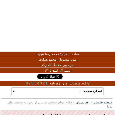
صاحب امتیاز:
محمد رضا هویدا
مدیر مسوول:
محمد هدایت
سر دبیر:
حفیظ الله زکی
شنبه ۱۷ اسد ۱۴۰۵
دانلود صفحات امروز روزنامه:
1
2
3
4
5
6
7
8
صفحه نخست
»
افغانستان
» دفاع مقام پیشین طالبان از تخریب تندیس های
بودا