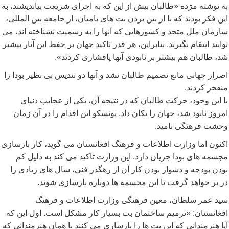
به نوشته مژده «طالبان بيش از اين که به اجرای شريعت بيانديشند، به
اين فکر بودند که با از بين بردن بت های باميان، از جامعه بين المللی،
سازمان ملل متحد و کشورهايی که آنها را به رسميت نشناخته اند، می
توانند انتقام بگيرند. بنابراين، هر قدر تاکيد جهان بر حفظ اين آثار بيشتر
شد، طالبان هم بيشتر بر نابودی آنها پافشاری کردند».
اصرار جهانی مانع تصمیم طالبان نشد و آنها دو تندیس بی نظیر بودا را
منفجر کردند.
با این وجود، حرکت طالبان که در نتیجه آن، یکی از عجایب دنیای
امروز نابود شد، جهان را تکان داد. يونسکو این اقدام را در آن زمان
وحشت فرهنگی ناميد.
اکنون اما وزارت اطلاعات و فرهنگ افغانستان می گوید، کار بازسازی
مجسمه های بودا جریان دارد. این وزارت تاکید می کند به دلیل کم
بودن بودجه و دشوار بودن کار آن از رهگذر فنی، سال های زیادی را
در بر خواهد گرفت تا این مجسمه ها دوباره بازسازی شوند.
سید عمر سلطان، معین فرهنگی وزارت اطلاعات و فرهنگ
افغانستان: «ترمیم ساختمان بت بسیار کار مشکل است. اول این که
آیا هنرمندانی که این بت ها را بازسازی می کنند با همان هنرمندانی که