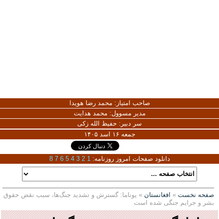
صاحب امتیاز:
محمد رضا هویدا
مدیر مسوول:
محمد هدایت
سر دبیر:
حفیظ الله زکی
جمعه ۱۶ اسد ۱۴۰۵
دانلود صفحات امروز روزنامه:
1
2
3
4
5
6
7
8
صفحه نخست
»
افغانستان
» یوناما: گسترش و تشدید جنگ‌ها، سبب نقض حقوق
بشر و جرایم جنگی شده است