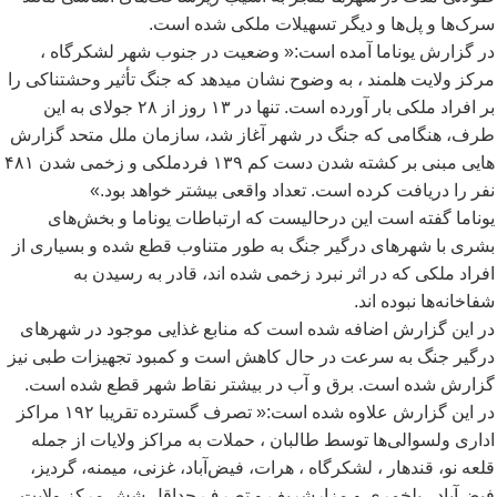
سرک
ها و پل
ها و دیگر تسهیلات ملکی شده است.
در گزارش یوناما آمده است:« وضعیت در جنوب شهر لشکرگاه ،
مرکز ولایت هلمند ، به وضوح نشان میدهد که جنگ تأثیر وحشتناکی را
بر افراد ملکی بار آورده است. تنها در ۱۳ روز از ۲۸ جولای به این
طرف، هنگامی که جنگ در شهر آغاز شد، سازمان ملل متحد گزارش
هایی مبنی بر کشته شدن دست کم ۱۳۹ فردملکی و زخمی شدن ۴۸۱
نفر را دریافت کرده است. تعداد واقعی بیشتر خواهد بود.»
یوناما گفته است این درحالیست که ارتباطات یوناما و بخش
های
بشری با شهرهای درگیر جنگ به طور متناوب قطع شده و بسیاری از
افراد ملکی که در اثر نبرد زخمی شده اند، قادر به رسیدن به
شفاخانه
ها نبوده اند.
در این گزارش اضافه شده است که منابع غذایی موجود در شهرهای
درگیر جنگ به سرعت در حال کاهش است و کمبود تجهیزات طبی نیز
گزارش شده است. برق و آب در بیشتر نقاط شهر قطع شده است.
در این گزارش علاوه شده است:« تصرف گسترده تقریبا ۱۹۲ مراکز
اداری ولسوالی
ها توسط طالبان ، حملات به مراکز ولایات از جمله
قلعه نو، قندهار ، لشکرگاه ، هرات، فیض
آباد، غزنی، میمنه، گردیز،
فیض
آباد ، پلخمری و مزارشریف و تصرف حداقل شش مرکز ولایت