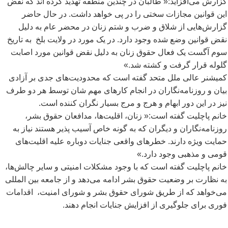
گزارش می
افزاید:« طالبان در چندین منطقه تهدید کرده اند که نقض
این قوانین مجازات سختی را در پی خواهد داشت. در حال حاضر
گزارش
هایی از شلاق و ضرب و شتم زنان در محضر عام به دلیل
نقض قوانین وضع شده وجود دارد. در یک مورد در ولایت بلخ به تاریخ
سوم آگست یک فعال حقوق زنان به دلیل نقض قوانین مورد اصابت
گلوله قرار گرفت و کشته شد.»
کمیشنر عالی ملل متحد گفته است که محدودیت
های جدی بر آزادی
بیان و روزنامه
نگاران در انجام کارهای مهم شان توسط هر دو طرف
نیز در این دور ابهام و هرج و مرج بسیار نگران کننده است.
خانم پاچلیت گفته است:« زنان، اقلیت
ها، مدافعان حقوق بشر،
روزنامه
نگاران و دیگران که به گونه خاص آسیب پذیر هستند نیاز به
حمایت ویژه دارند. خطرهای واقعی جنایات دوباره علیه اقلیت
های
قومی و مذهبی وجود دارد.»
خانم پاچلیت گفته است که با وجود مشکلات امنیتی و سایر چالش
ها،
به نظارت بر وضعیت حقوق بشر ادامه می
دهد و از جامعه بین المللی
می
خواهد که از طریق شورای حقوق بشر و شورای امنیت، اقدامات
فوری برای جلوگیری از افزایش جنایات انجام دهند.