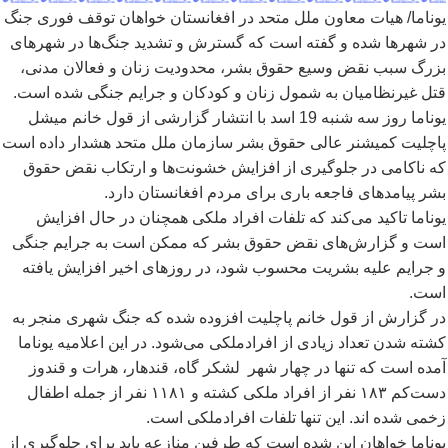
یوناما/ هیات معاون ملل متحد در افغانستان خواهان توقف فوری جنگ
در شهرها شده و گفته است که گسترش و تشدید جنگ
ها در شهرهای
بزرگ سبب نقض وسیع حقوق بشر، محدودیت زنان و فعالان مدنی،
قتل غیرنظامیان به شمول زنان و کودکان و جرایم جنگی شده است.
یوناما روز سه شنبه 19 اسد با انتشار گزارشی از قول خانم میشل
پاچلیت کمیشنر عالی حقوق بشر سازمان ملل متحد هشدار داده است
که ناکامی در جلوگیری از افزایش خشونت
ها و ارتکاب نقض حقوق
بشر پیامدهای فاجعه باری برای مردم افغانستان دارد.
یوناما تاکید می
کند که تلفات افراد ملکی همچنان در حال افزایش
است و گزارش
های نقض حقوق بشر که ممکن است به جرایم جنگی
و جرایم علیه بشریت محسوب شود، در روزهای اخیر افزایش یافته
است.
در گزارش از قول خانم پاچلیت افزوده شده که جنگ شهری منجر به
کشته شدن تعداد زیادی از افرادملکی می
شود. در این اعلامیه یوناما
آمده است که تنها در چهار شهر لشکر گاه، قندهار، هرات و قندوز
دست
کم ۱۸۳ نفر از افراد ملکی کشته و ۱۱۸۱ نفر از جمله اطفال
زخمی شده اند. این تنها تلفات افرادملکی است.
یوناما خواهان این شده است که طرفین منازعه باید برای جلوگیری از