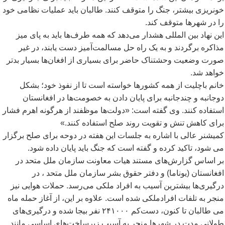
خونریزی بیشتر، جنگ را متوقف کنند. طالبان باید عملیات نظامی خود
را در شهرها متوقف کند.
این نهاد بین المللی هشدار می
دهد که همه طرف
ها باید به پای میز
مذاکره برگردند و به یک راه حل مسالمت
آمیز دست یابند، در غیر
صورت وضعیت وحشتناک حاضر برای بسیاری از افغان
ها بسیار بدتر
خواهد شد.
خانم باچلیت از همه کشورها خواسته است تا از نفوذ خود؛ بشکل
دوجانبه و چندجانبه برای پایان دادن به خصومت
ها در افغانستان
استفاده کنند. وی گفته است: «دولت
ها موظفند از هرگونه اهرم فشار
برای کاهش تنش و تقویت روند صلح استفاده کنند.»
کمیشنر عالی با اشاره به جلسات این هفته در دوحه برای صلح برگزار
می شود، تاکید کرده و گفته است که جنگ باید پایان داده شود.
بر اساس گزارش
های مستند هیات معاونت سازمان ملل متحد در
افغانستان (یوناما) و دفتر حقوق بشر سازمان ملل متحد ، در
درگیری
ها بیشترین آسیب به افراد ملکی می
رسد. حملات هوایی نیز
منجر به تلفات افرادملکی شده است. علاوه بر این، از آغاز حمله ماه
می طالبان تا کنون، دست
کم ۲۴۱۰۰۰ نفر بیجا شده و درگیری
های
طولانی مدت در شهرها منجر به آسیب زیرساخت
های اساسی مانند