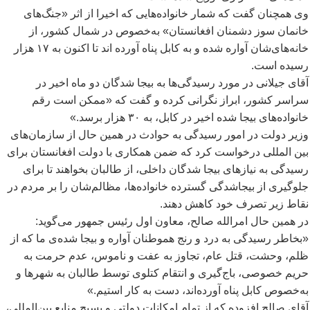
وی همچنان گفت که شمار خانواده
هایی که اخیرا از اثر «جنگ
های
خانمان سوز دشمنان افغانستان» به
خصوص در شمال کشور، از
خانه
های
شان آواره شده و به کابل پناه آورده اند تا اکنون به ۱۷ هزار
رسیده است.
آقای جیلانی در مورد رسیدگی
ها به بیجا شدگان دو ماه اخیر در
سراسر کشور، ابراز نگرانی کرده و گفت که «ممکن است رقم
خانواده
های بیجا شده اخیر در کابل، به ۳۰ هزار برسد.»
وزیر دولت در امور رسیدگی به حوادث در همین حال از سازمان
های
بین المللی درخواست کرد که ضمن همکاری با دولت افغانستان برای
رسیدگی به نیازهای بیجا شدگان داخلی، از طالبان بخواهند تا برای
جلوگیری از بیجاشدگی گسترده خانواده
ها، مظالم
شان را بر مردم در
نقاط زیر تصرف خود کاهش دهند.
در همین حال امرالله صالح، معاون اول رئیس
جمهور می
گوید:
«بخاطر رسیدگی به درد و رنج هموطنان آواره و بیجا شده
ی ما که از
ظلم، وحشت، قتل عام، تجاوز به عفت و ناموس، عدم حرمت به
حریم خصوصی، باج
گیری و انتقام کتلوی توسط طالبان به شهر
ها و
به
خصوص کابل پناه آورده
اند، دست به کار استیم.»
آقای صالح افزوده که از تمام امکانات دولتی و بسیج منابع بین
المللی،