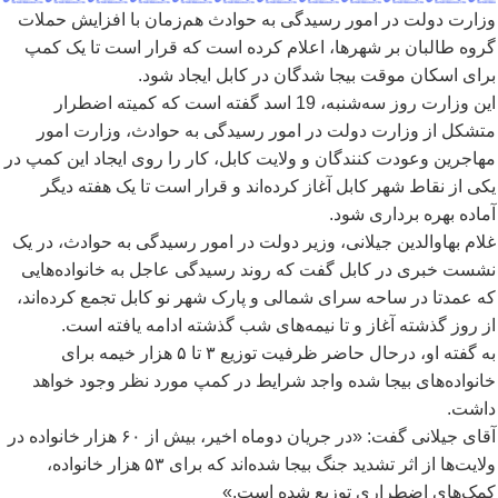
وزارت دولت در امور رسیدگی به حوادث هم
زمان با افزایش حملات
گروه طالبان بر شهرها، اعلام کرده است که قرار است تا یک کمپ
برای اسکان موقت بیجا شدگان در کابل ایجاد
شود.
این وزارت روز سه
شنبه، 19 اسد گفته است که کمیته اضطرار
متشکل از وزارت دولت در امور رسیدگی به حوادث، وزارت امور
مهاجرین وعودت کنندگان و ولایت کابل، کار را روی ایجاد این کمپ در
یکی از نقاط شهر کابل آغاز کرده
اند و قرار است تا یک هفته دیگر
آماده بهره برداری شود.
غلام بهاوالدین جیلانی، وزیر دولت در امور رسیدگی به حوادث، در یک
نشست خبری در کابل گفت که روند رسیدگی عاجل به خانواده
هایی
که عمدتا در ساحه سرای شمالی و پارک شهر نو کابل تجمع کرده
اند،
از روز گذشته آغاز و تا نیمه
های شب گذشته ادامه یافته است.
به گفته او، درحال حاضر ظرفیت توزیع ۳ تا ۵ هزار خیمه برای
خانواده
های بیجا شده واجد شرایط در کمپ مورد نظر وجود خواهد
داشت.
آقای جیلانی گفت: «در جریان دوماه اخیر، بیش از ۶۰ هزار خانواده در
ولایت
ها از اثر تشدید جنگ بیجا شده
اند که برای ۵۳ هزار خانواده،
کمک
های اضطراری توزیع شده است.»