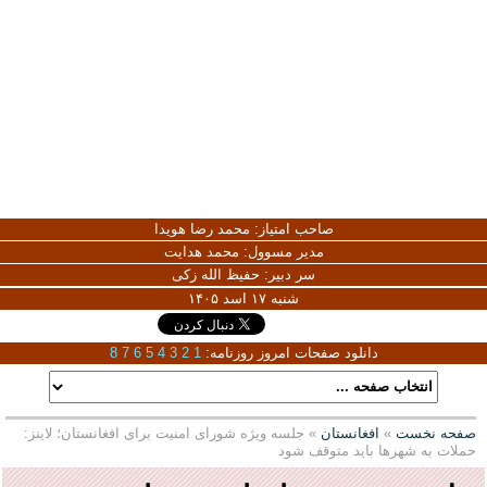
صاحب امتیاز:
محمد رضا هویدا
مدیر مسوول:
محمد هدایت
سر دبیر:
حفیظ الله زکی
شنبه ۱۷ اسد ۱۴۰۵
دانلود صفحات امروز روزنامه:
1
2
3
4
5
6
7
8
صفحه نخست
»
افغانستان
» جلسه ویژه شورای امنیت برای افغانستان؛ لاینز:
حملات به شهرها باید متوقف شود