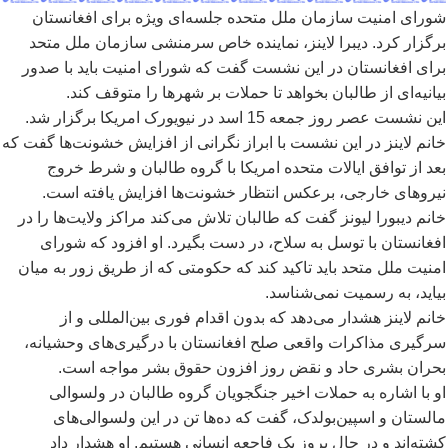
شورای امنیت سازمان ملل متحده جلسه
ای ویژه برای افغانستان
برگزار کرد. دیبرا لاینز، نماینده خاص سرمنشی سازمان ملل متحد
برای افغانستان در این نشست گفت که شورای امنیت باید با صدور
بیانیه
ای از طالبان بخواهد تا حملات بر شهرها را متوقف کند.
این نشست عصر روز جمعه 15 اسد در نیویورک امریکا برگزار شد.
خانم لاینز در این نشست با ابراز نگرانی از افزایش خشونت
ها گفت که
بعد از توافق ایالات متحده امریکا با گروه طالبان و شرط خروج
نیروهای خارجی، برعکس انتظار خشونت
ها افزایش یافته است.
خانم دیبورا لیونز گفت که طالبان تلاش می
کند مراکز ولایت
ها را در
افغانستان با توسل به سلاح، در دست بگیرد. او افزود که شورای
امنیت ملل متحد باید تاکید کند که حکومتی که از طریق زور به میان
بیاید، به رسمیت نمی
شناسد.
خانم لاینز هشدار می
دهد که بدون اقدام فوری بین
المللی و از
سرگیری مذاکرات واقعی صلح افغانستان با درگیری
های وحشیانه،
بحران بشری حاد و نقض روز افزون حقوق بشر مواجه است.
او با اشاره به حملات اخیر جنگجویان گروه طالبان در ولسوالی
مالستان و اسپین
بولدک، گفت که ده
ها تن در این ولسوالی
های
کشته
اند و در حال بروز یک فاجعه انسانی هستیم. او هشدار داد