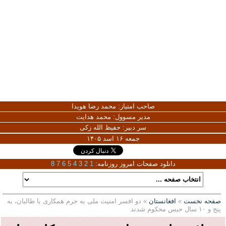
صاحب امتیاز:
محمد رضا هویدا
مدیر مسوول:
محمد هدایت
سر دبیر:
حفیظ الله زکی
جمعه ۱۶ اسد ۱۴۰۵
دانلود صفحات امروز روزنامه:
1
2
3
4
5
6
7
8
صفحه نخست
»
افغانستان
» دو افسر امنیت ملی به جرم همکاری با طالبان، به
پنج و ۱۰ سال حبس محکوم شدند