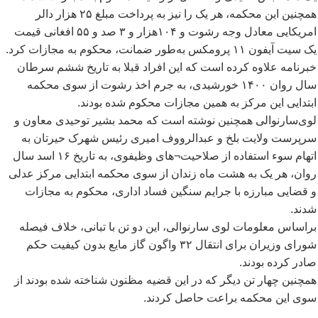
همچنین این محکمه، هر یک را نیز به پرداخت مبلغ ۲۵ هزار دالر
امریکایی معادل وجه رشوت و ۱۰۴هزار و ۳ صد و ۵۵ افغانی قیمت
یک سیت آیفون ۱۱ پرومکس به
طور ضمانت، محکوم به مجازات کرد.
خبرنامه علاوه کرده است که این افراد قبلا به تاریخ ششم سرطان
سال روان ۱۴۰۰ خورشیدی، به جرم اخذ رشوت از سوی محکمه
ابتدایی این مرکز به همین مجازات محکوم شده بودند.
لوی
سارنوالی همچنین نوشته است که محمد بشیر توحیدی معاون و
سرپرست ولایت بلخ و عبدالرووف امیری رئیس شهرک حیرتان به
اتهام سوء استفاده از صلاحیت¬های وظیفوی، به تاریخ ۱۶ اسد سال
روان، هر یک به هشت ماه زندان از سوی محکمه ابتدایی مرکز عدلی
و قضایی مبارزه با جرایم سنگین فساد اداری، محکوم به مجازات
شدند.
براساس معلومات لوی سارنوالی، این دو تن با تبانی، خلاف فیصله
شورای وزیران برای انتقال ۳۲ واگون گاز مایع بدون کیفیت حکم
صادر کرده بودند.
همچنین چهار تن دیگر که در این قضیه مظنون شناخته شده بودند از
سوی این محکمه براعت حاصل کردند.