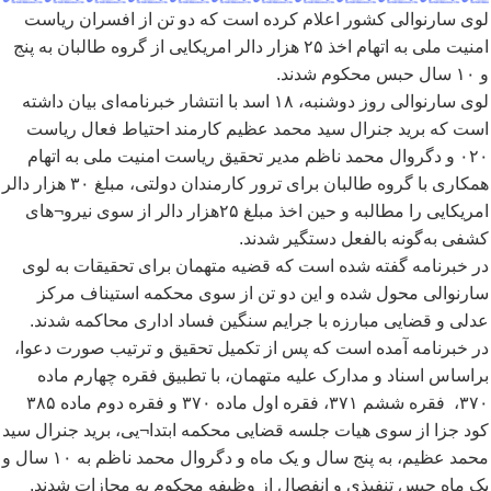
لوی سارنوالی کشور اعلام کرده است که دو تن از افسران ریاست
امنیت ملی به اتهام اخذ ۲۵ هزار دالر امریکایی از گروه طالبان به پنج
و ۱۰ سال حبس محکوم شدند.
لوی سارنوالی روز دوشنبه، ۱۸ اسد با انتشار خبرنامه
ای بیان داشته
است که برید جنرال سید محمد عظیم کارمند احتیاط فعال ریاست
۰۲۰ و دگروال محمد ناظم مدیر تحقیق ریاست امنیت ملی به اتهام
همکاری با گروه طالبان برای ترور کارمندان دولتی، مبلغ ۳۰ هزار دالر
امریکایی را مطالبه و حین اخذ مبلغ ۲۵هزار دالر از سوی نیرو¬های
کشفی به
گونه بالفعل دستگیر شدند.
در خبرنامه گفته شده است که قضیه متهمان برای تحقیقات به لوی
سارنوالی محول شده و این دو تن از سوی محکمه استیناف مرکز
عدلی و قضایی مبارزه با جرایم سنگین فساد اداری محاکمه شدند.
در خبرنامه آمده است که پس از تکمیل تحقیق و ترتیب صورت دعوا،
براساس اسناد و مدارک علیه متهمان، با تطبیق فقره چهارم ماده
۳۷۰، فقره ششم ۳۷۱، فقره اول ماده ۳۷۰ و فقره دوم ماده ۳۸۵
کود جزا از سوی هیات جلسه قضایی محکمه ابتدا¬یی، برید جنرال سید
محمد عظیم، به پنج سال و یک ماه و دگروال محمد ناظم به ۱۰ سال و
یک ماه حبس تنفیذی و انفصال از وظیفه محکوم به مجازات شدند.