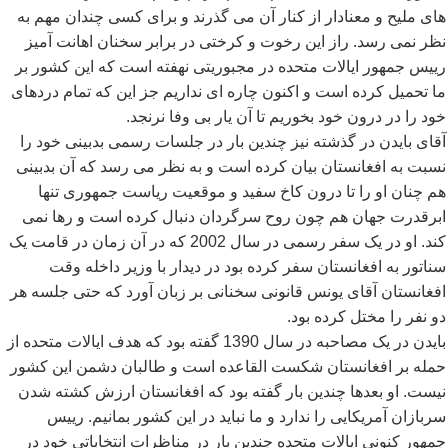
های ملیح و معنادار از کنار آن می گذرند و برای کسی چندان مهم به
نظر نمی رسد. راز این رخوت و کرختی در برابر سخنان اهانت آمیز
رییس جمهور ایالات متحده در مجبوریتی نهفته است که این کشور بر
ما تحمیل کرده است و اکنون چاره ای نداریم جز این که تمام دردهای
خود را در درون خود بخوریم تا آن یار بی وفا نرنجد.
آقای بایدن در گذشته نیز چندین بار در جلسات رسمی بدبینی خود را
نسبت به افغانستان بیان کرده است و به نظر می رسد که آن بدبینی
هم چنان او را تا درون کاخ سفید و موقعیت ریاست جمهوری تنها
ابرقدرت جهان هم چون روح سرگردان دنبال کرده است و رها نمی
کند. او در یک سفر رسمی در سال 2002 که در آن زمان در قامت یک
سناتور به افغانستان سفر کرده بود در دیدار با وزیر داخله وقت
افغانستان آقای یونس قانونی سخنانی بر زبان آورد که حتی جلسه هر
دو نفر را مختل کرده بود.
بایدن در یک مصاحبه در سال 1390 گفته بود که هدف ایالات متحده از
حمله بر افغانستان شکست القاعده است و طالبان دشمن این کشور
نیست. او بعدها چندین بار گفته بود که افغانستان ارزش کشته شدن
سربازان آمریکایی را ندارد و ما نباید در این کشور بمانیم. رییس
جمهور کنونی ایالات متحده چندین بار در مناظرات انتخاباتی خود در