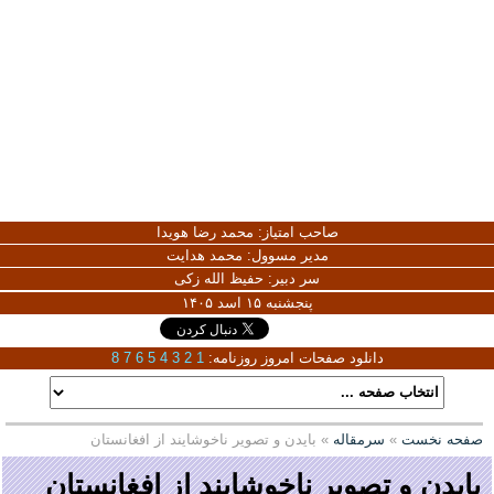
صاحب امتیاز:
محمد رضا هویدا
مدیر مسوول:
محمد هدایت
سر دبیر:
حفیظ الله زکی
پنجشنبه ۱۵ اسد ۱۴۰۵
دانلود صفحات امروز روزنامه:
1
2
3
4
5
6
7
8
صفحه نخست
»
سرمقاله
» بایدن و تصویر ناخوشایند از افغانستان
بایدن و تصویر ناخوشایند از افغانستان