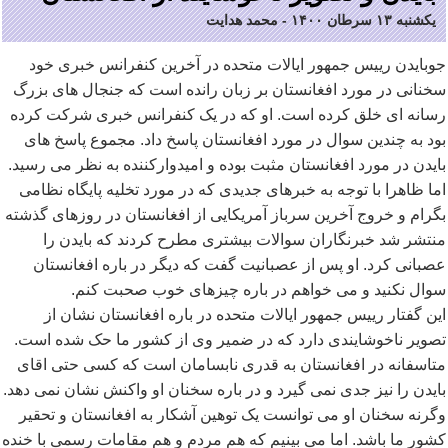
یکشنبه ۱۳ سرطان ۱۴۰۰
-
محمد هدایت
جوبایدن رییس جمهور ایالات متحده در آخرین کنفرانس خبری خود
سخنانی در مورد افغانستان بر زبان رانده است که جنجال های بزرگ
رسانه ای خلق کرده است. او که در یک کنفرانس خبری شرکت کرده
بود به چندین سوال در مورد افغانستان پاسخ داد. مجموع پاسخ های
بایدن در مورد افغانستان مثبت بوده و امیدوارکننده به نظر می رسید.
اما ظاهرا با توجه به خبرهای جدیدی که در مورد تخلیه پایگاه نظامی
بگرام و خروج آخرین سرباز آمریکایی از افغانستان در روزهای گذشته
منتشر شد خبرنگاران سوالات بیشتری مطرح کردند که بایدن را
عصبانی کرد. او پس از عصبانیت گفت که دیگر در باره افغانستان
سوال نکنید و می خواهم در باره چیزهای خوب صحبت کنم.
این گفتار رییس جمهور ایالات متحده در باره افغانستان نشان از
تصویر ناخوشایندی دارد که در ضمیر وی از کشور ما حک شده است.
متاسفانه در افغانستان به قدری نابسامان است که کسی حتی اقای
بایدن را نیز جدی نمی گیرد و در باره سخنان او واکنش نشان نمی دهد.
وگرنه سخنان او می توانست یک توهین آشکار به افغانستان و تحقیر
کشور ما باشد. اما می بینیم که هم مردم و هم مقامات رسمی با خنده