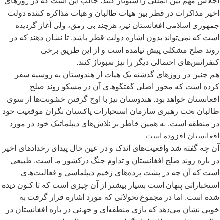
اجلاس مهم بین المللی را سبوتاژ کنند. جالب این است که در روزهای
اخیر مذاکرات در قطر بین هیات طالبان و هیات مذاکره کننده دولت
جمهوری اسلامی افغانستان نیز، هرچند بی رمق، ولی آغاز گردیده
است که نمی
تواند بدون اشاره دولت قطر باشد. تا نشان دهند که در
روند صلح مشکلی پیش نیامده است و از این طریق برخی
کنفرانس
های احتمالی دیگر را نیز سبوتاژ کنند.
هم چنین در روزهای گذشته یک هیات از هندوستان به روسیه سفر
کرده است که محور اصلی گفتگوهای آن در مسکو روند صلح
افغانستان خواهد بود. هندوستان نیز با اوج گرفتن خشونت
ها از سوی
طالبان تحت رهبری سازمان استخبارات پاکستان نگران موقعیت خود
در منطقه است. به همین خاطر بر تلاش
های دیپلماتیک خود در مورد
افغانستان افزوده است.
آن چه گفته شد واقعیت
های اندک و در عین حال پیدای رخدادهای اخیر
در باره روند صلح افغانستان و تداوم جنگ درکشور ما است. طبیعی
است که آن چه در پشت پرده
های زخیم دیپلماسی و فعالیت
های
استخباراتی پنهان است بسیار بیشتر از آن چیزی است که تا کنون دیده
شده است. اما در مجموع تحولاتی که مورد اشاره قرار گرفت به
خوبی نشان می
دهد که بازی منطقه
ای و جهانی در باره افغانستان در