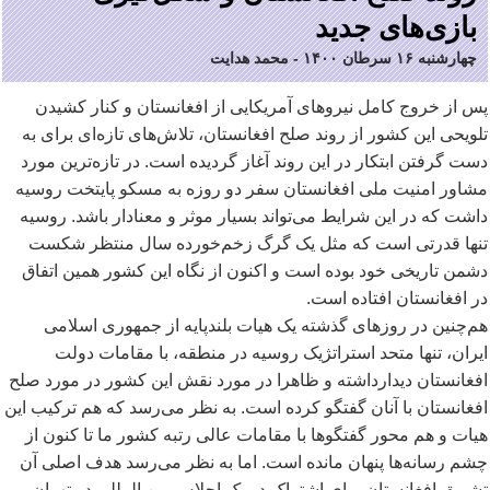
بازی‌های جدید
چهارشنبه ۱۶ سرطان ۱۴۰۰
-
محمد هدایت
پس از خروج کامل نیروهای آمریکایی از افغانستان و کنار کشیدن
تلویحی این کشور از روند صلح افغانستان، تلاش
های تازه
ای برای به
دست گرفتن ابتکار در این روند آغاز گردیده است. در تازه
ترین مورد
مشاور امنیت ملی افغانستان سفر دو روزه به مسکو پایتخت روسیه
داشت که در این شرایط می
تواند بسیار موثر و معنادار باشد. روسیه
تنها قدرتی است که مثل یک گرگ زخم
خورده سال منتظر شکست
دشمن تاریخی خود بوده است و اکنون از نگاه این کشور همین اتفاق
در افغانستان افتاده است.
هم
چنین در روزهای گذشته یک هیات بلندپایه از جمهوری اسلامی
ایران، تنها متحد استراتژیک روسیه در منطقه، با مقامات دولت
افغانستان دیدارداشته و ظاهرا در مورد نقش این کشور در مورد صلح
افغانستان با آنان گفتگو کرده است. به نظر می
رسد که هم ترکیب این
هیات و هم محور گفتگوها با مقامات عالی رتبه کشور ما تا کنون از
چشم رسانه
ها پنهان مانده است. اما به نظر می
رسد هدف اصلی آن
تشویق افغانستان برای اشتراک در یک اجلاس بین المللی در تهران