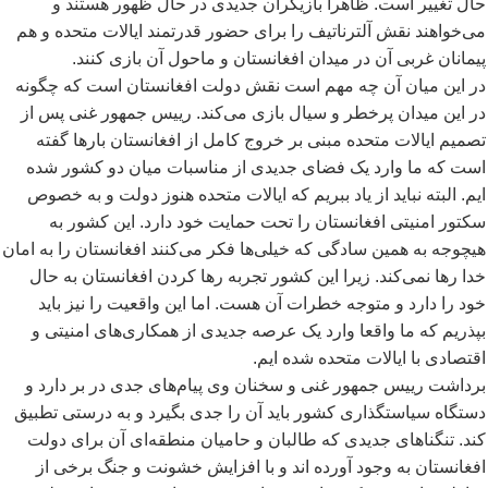
حال تغییر است. ظاهرا بازیگران جدیدی در حال ظهور هستند و
می
خواهند نقش آلترناتیف را برای حضور قدرتمند ایالات متحده و هم
پیمانان غربی آن در میدان افغانستان و ماحول آن بازی کنند.
در این میان آن چه مهم است نقش دولت افغانستان است که چگونه
در این میدان پرخطر و سیال بازی می
کند. رییس جمهور غنی پس از
تصمیم ایالات متحده مبنی بر خروج کامل از افغانستان بارها گفته
است که ما وارد یک فضای جدیدی از مناسبات میان دو کشور شده
ایم. البته نباید از یاد ببریم که ایالات متحده هنوز دولت و به خصوص
سکتور امنیتی افغانستان را تحت حمایت خود دارد. این کشور به
هیچوجه به همین سادگی که خیلی
ها فکر می
کنند افغانستان را به امان
خدا رها نمی
کند. زیرا این کشور تجربه رها کردن افغانستان به حال
خود را دارد و متوجه خطرات آن هست. اما این واقعیت را نیز باید
بپذریم که ما واقعا وارد یک عرصه جدیدی از همکاری
های امنیتی و
اقتصادی با ایالات متحده شده ایم.
برداشت رییس جمهور غنی و سخنان وی پیام
های جدی در بر دارد و
دستگاه سیاستگذاری کشور باید آن را جدی بگیرد و به درستی تطبیق
کند. تنگناهای جدیدی که طالبان و حامیان منطقه
ای آن برای دولت
افغانستان به وجود آورده اند و با افزایش خشونت و جنگ برخی از