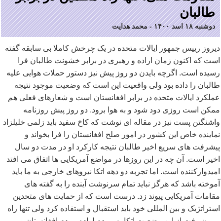
طالبان
دوشنبه ۱۸ اسد ۱۴۰۰
-
محمد هدایت
دیروز رییس جمهور ایالات متحده در یک چرخش کاملا بی سابقه گفته
است که اکنون زمان اراده و رهبری در برابر خشونت طالبان فرا
رسیده است. اگرچه بایدن دو روز پیش نیز دستور حملات هوایی علیه
طالبان را داده بود ولی واقعیت این است که وضعیت موجود نتیجه
عملکرد ایالات متحده در برابر افغانستان است و شعارهای فعلی هم
ممکن است روزی دود شود و به هوا برود. دو روز پیش روزنامه
واشنگتن پست نیز در مقاله ای نوشت که کاخ سفید باید زلمی خلیلزاد
نماینده خاص این کشور در امور صلح افغانستان را فرا بخواند و
پیشرفت های سریع اخیر طالبان نتیجه کارکرد او در مدت دو سال
اخیر است. آن چه در این روزها در مواضع آمریکایی ها اتفاق می افتد
امیدوارکننده است. اما تجربه دو دهه اتکا نیروهای خارجی به ما باید
آموخته باشد که هرگز نباید تمام سرنوشت آینده را به گفته های
مقامات آمریکایی پیوند زد. درست است که از حمایت های متحدین
استراتژیک و بین المللی خود باید استقبال و استفاده کرد ولی تنها راه
بیرون رفت از این وضعیت اتکا به مردم اراده مردم افغانستان و