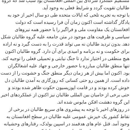
مستقیم عملکرد شرکای بین المللی افغانستان بود سبب شد که گروه
طالبان تقویت گردد و شرایط فعلی به وجود آید.
با توجه به تجربه تلخی که ایالات متحده طی دو سال اخیر از خود به
یادگار گذاشته است اکنون زمان آن فرا رسیده است که دولت
افغانستان یک مقاومت ملی و فراگیر را با حضور همه نیروهای
سیاسی و ظرفیت های موجود در متن جامعه علیه گروه طالبان شکل
دهد. بدون تردید طالبان نه می تواند قدرت را به دست گیرد و نه اراده
برای حکومت و نه برنامه و امیدی برای آن دارد. گروه طالبان اکنون
هیچ منطقی در اختیار ندارد تا جنگ نیابتی و تحمیلی فعلی را توجیه کند.
تنها منطق طالبان مبارزه با حضور خارجی و جهاد علیه اشغالگران
بود. اکنون اما بیش از هر زمان دیگر منطق جنگ و خشونت را از دست
داده است. از همین رو حتی کسانی که روزگاری به آمدن طالبان دل
خوش کرده بودند و در قامت اپوزیسیون حکوت ظاهر شده بودند و
حتی برخی از حامیان بین المللی طالبان نیز اکنون از عملکردهای اخیر
این گروه دهشت افکن مایوس شده اند.
در روزهای اخیر با توجه به پیشروی های سریع طالبان در برخی از
نقاط کشور یک خیزش عمومی علیه طالبان در سطح افغانستان به
وجود آمد. قتل عام های هدفمند در اسپین بولدک، رفتارهای وحشیانه