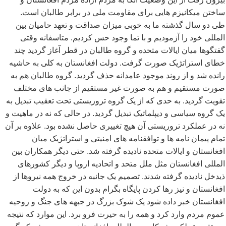
ساختن میکانیزم هایی برای مقاومت ملی در برابر طالبان است.
طی دو سال گذشته ما به خوبی میزان صداقت و تعهد حامیان بین
المللی خود را آزمودیم و با تما وجود حس کردیم. متاسفانه وقتی
گفتگوها میان ایالات متحده و گروه طالبان در قطر آغاز گردید چند
خطای استراتژیک صورت گرفت. دولت افغانستان به کلی به حاشیه
رانده شد و از روند موجود عامدانه حذف گردید. گروه طالبان هم به
صورت مستقیم و هم به صورت غیر مستقیم از جانب های مختلف
تقویت گردید. به حدی که از یک گروه تروریستی تحت تعقیب تبدیل به
یک گروه سیاسی و دیپلماتیک تبدیل گردید. در حالی که نه در ماهیت و
نه در عملکرد تروریستی آن هیچ تغییری حاصل نشده بود. علاوه بر آن
تمام پیمان نامه ها و توافقنامه های امنیتی و استراتژیک میان
افغانستان و ایالات متحده نادیده گرفته شد. حتی دیگر همکاران بین
المللی افغانستان مثل ملل متحد و اتحادیه اروپا و دیگر کشورهای
ذیدخل نادیده گرفته شدند. تصمیم یک جانبه در خروج همه نیروها از
افغانستان و نیز رها کردن پایگاه بگرام بدون این که به دولت
افغانستان خبر داده شود یک شوک بزرگ در جبهه های جنگ و روحیه
عموم مردم وارد کرد و همه را به حیرت فرو برد. این موارد که نتیجه