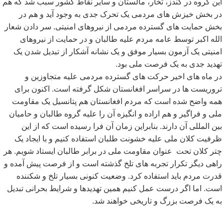
این گروه در کندز، تخار، مالستان و سایر نقاط کشور سبب شد که هم
در بخش خیزش های مردمی یک تحرک جدی به وجود آید و هم در
بخش حمایت های گسترده مردمی از نیروهای امنیتی. سر دادن شعار
الله اکبر توسط عامه مردم علیه طالبان و در حمایت از نیروهای
امنیتی یک آزمون بسیار موفق و یک نشانه آشکار از تبدیل شدن یک
تهدید جدی به یک فرصت ملی بود.
در ماه های اخیر حرکت های گسترده مردمی علیه متجاوزین و
تروریست ها در سراسر افغانستان شکل گرفته است. اکنون برای
همه واضح شده است که مردم افغانستان هم پتانسیل یک مقاومت
ملی و فراگیر و هم اراده و انگیزه آن را علیه گروه طالبان و حامیان
بین المللی آن دارند. بنابراین زمان آن فرا رسیده است که از این
ظرفیت کلان ملی علیه خشونت طلبان استفاده کنیم و با ایجاد یک
چتر کلان تحت عنوان مقاومت ملی در برابر طالبان ایستاد شویم. هر
راهی دیگر تکرار تجربه های تلخ گذشته است و از فرصت پیش آمده و
قدرت مردم باید استفاده کرد. وضعیت کنونی بسیار تلخ و شکننده
است. اما اگر درست عمل کنیم همین تهدیدها و شرایط بحرانی تبدیل
به یک فرصت بزرگ و تاریخی خواهند شد.