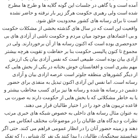
آمده است و یا گاهی در جلسات این گونه گلایه ها و طرح ها مطرح
شده است ولی رهبری حکومت هرگز زیر بار نرفته و حاضر نشده
است تا برای رسانه های کشور محدودیت خلق شود.
واقعیت این است که در سال های گذشته بخشی از مشکلات حکومت
و بی اعتمادهای موجود میان مردم و حکومت ناشی از آزادی های بی
حدوحصری بوده است که اکنون رسانه ها از آن برخوردارند. ولی در
مجموع تا کنون پالیسی حکومت بنا بر حفاظت و تقویت هرچه بیشتر
آزادی بیان بوده است. طبیعی است که نفس آزادی بیان یک ارزش
مهم بشری است و افغانستان خوش بختانه در یکی از بخش هایی که
از دیگر کشورهای منطقه جلوتر است عرصه ازادی بیان و آزادی
رسانه است. اما نفس این آزادی اکنون تبدیل به منفذی برای حضور
دشمن در رسانه ها شده و رسانه ها نیز برای کسب مخاطب بیشتر و
یا به خاطر مشکلاتی که با بخش هایی از حکومت دارند به صورت بی
قاعده تریبون های خود را در ا ختیار طالبان قرار می دهند.
به عنوان مثال رسانه های داخلی به خصوص شبکه های خبری مرتب
نظرات و دیدگاه های طالبان را در موضوعات مختلف انعکاس می
دهند و زمینه حضور آنان را در انظار عمومی فراهم می کنند. حتی اگر
نتوانستند سخنگویان طالبان را پیدا کنند یک نفر کارشناس را که تفکر