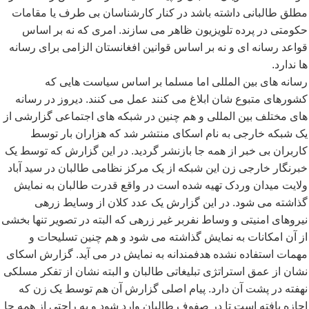
مطلق طالبانی داشته باشد در کنار کارشناسان بی طرف یا مقامات
حکومتی در پرده تلویزیون ظاهر می سازند. امری که نه بر اساس
قواعد رسانه ای و نه بر اساس قوانین افغانستان الزامی برای رسانه
ها ندارد.
رسانه های بین المللی اما مسلما بر اساس سیاست هایی که
کشورهای متبوع شان ابلاغ می کنند عمل می کنند. دیروز در رسانه
های مختلف بین المللی و هم چنین در شبکه های اجتماعی گزارشی از
یک شبکه خارجی به نام اسکای منتشر شد که هزاران بار توسط
کاربران بی خبر از همه جا بازنشر گردید. در این گزارش که توسط یک
خبرنگار خارجی زن این شبکه از یک مرکز نظامی طالبان در سید آباد
ولایت میدان وردک تهیه شده است در واقع قدرت طالبان به نمایش
گذاشته می شود. در این گزارش یک عدد کلان از وسایط زرهی
نیروهای امنیتی و وساط نفربر غیر زرهی که البته در تصویر تنها بخشی
از آن امکانات به نمایش گذاشته می شود و هم چنین تسلیحات و
مهمات استفاده نشده هدفمندانه به نمایش در می آید. گزارش اسکای
نشان از عمق استراتژی تبلیغاتی طالبان و البته نشان از تفکر مسلکی
نهفته در پشت آن دارد. پیام اصلی گزارش آن هم توسط یک زن که
اجازه یافته است تا در صفوف طالبان وارد شود و به راحتی از همه جا