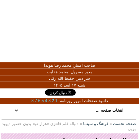
صاحب امتیاز:
محمد رضا هویدا
مدیر مسوول:
محمد هدایت
سر دبیر:
حفیظ الله زکی
شنبه ۱۷ اسد ۱۴۰۵
دانلود صفحات امروز روزنامه:
1
2
3
4
5
6
7
8
صفحه نخست
»
فرهنگ و سینما
» دنباله‌ فلم فانتزی «هزار تو» بدون حضور دیوید
بویی