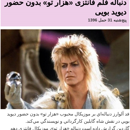
دنباله‌ فلم فانتزی «هزار تو» بدون حضور
دیوید بویی
پنج‌شنبه 31 حمل 1396
فد آلوارز دنباله
اي بر موزيکال محبوب «هزار تو» بدون حضور ديويد
بويي در نقش شاه گابلين کارگرداني و نويسندگي مي
کند.
گاردين گزارش داده است دنباله «هزار تو»، موزيکال فانتزي دهه