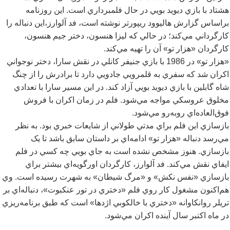
هشتاد با بازي ديويد بويي در حال فلمبرداري است. اين روزنامه
براساس گزارش هاليوود ريپورتر نوشته است، فد آلوارز،اين دنباله را
کارگرداني مي
کند؛ در حالي که ليزا هنسون، دختر جيم هنسون،
کارگردان «هزار تو» آن را تهيه مي
کند.
«هزار تو» در 1986 با بازي جنيفر کانلي در نقش سارا، دختر نوجواني
اکران شد که سفري به قلمرويي جادويي دارد تا برادرش را از چنگ
شاه گابلين با بازي ديويد بويي آزاد کند. در اين مسير سارا با تعدادي
مخلوق عروسکي مواجه مي
شود. فلم در زمان اکران با فروش
فوق
العاده
اي روبه
رو مي
شود.
بازسازي اين فلم براي مدتي طولاني از شايعات خبري بود. به نظر
مي
رسد دنباله «هزار تو» ادامه
اي بر داستان سابق باشد تا يک
بازسازي. هنوز مشخص نشده است به جاي بويي چه کسي در فلم
ايفاي نقش مي
کند. فد آلوارز، کارگردان اورگويه
اي بيشتر براي
بازسازي «نفس نکش» و «مرگ شيطان» به شهرت رسيده است. وي
هم
اکنون مشغول کار روي فلم «دختري در تور عنکبوت»، دنباله
اي بر
تريلر روانکاوانه «دختري با خالکوبي اژدها» است که طبق برنامه
ريزي
در ماه اکتبر سال آينده اکران مي
شود.