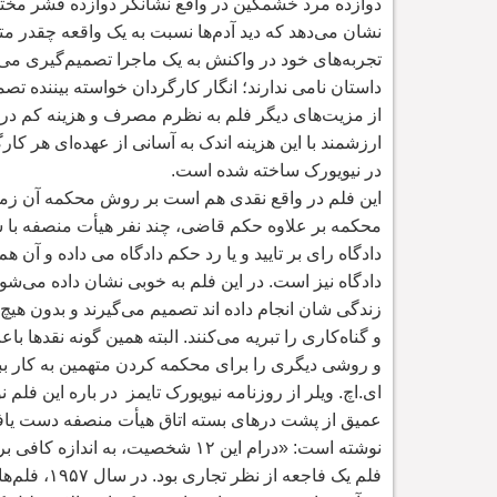
دوازده مرد خشمگین در واقع نشانگر دوازده قشر مختل
نشان می
دهد که دید آدم
ها نسبت به یک واقعه چقدر مت
تجربه
های خود در واکنش به یک ماجرا تصمیم
گیری می
داستان نامی ندارند؛ انگار کارگردان خواسته بیننده تصم
از مزیت
های دیگر فلم به نظرم مصرف و هزینه کم در
ارزشمند با این هزینه اندک به آسانی از عهده
ای هر کارگ
در نیویورک ساخته شده است.
این فلم در واقع نقدی هم است بر روش محکمه آن زما
محکمه بر علاوه حکم قاضی، چند نفر هیأت منصفه با
دادگاه رای بر تایید و یا رد حکم دادگاه می داده و آن ه
دادگاه نیز است. در این فلم به خوبی نشان داده می
شود
زندگی شان انجام داده اند تصمیم می
گیرند و بدون هیچ
و گناه
کاری را تبریه می
کنند. البته همین گونه نقدها ب
و روشی دیگری را برای محکمه کردن متهمین به کار ببن
ای.اچ. ویلر از روزنامه نیویورک تایمز در باره این فل
عمیق از پشت درهای بسته اتاق هیأت منصفه دست یاف
نوشته است: «درام این ۱۲ شخصیت، به اندازه کافی برانگیزنده است که می
فلم یک فاجعه از نظر تجاری بود. در سال ۱۹۵۷، فلم
ها