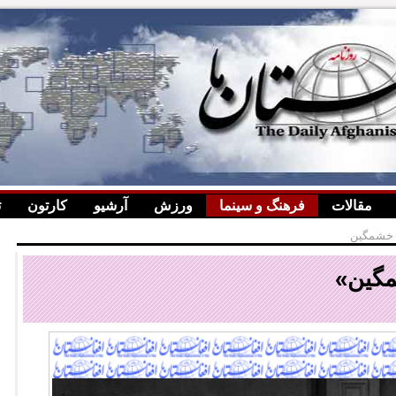
مقالات
فرهنگ و سینما
ورزش
آرشیو
کارتون
ت
مگین»