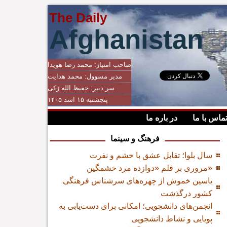
The Daily
Afghanistan
صاحب امتیاز:
محمد رضا هویدا
مدیر مسوول:
محمد هدایت
سر دبیر:
حفیظ الله زکی
پنجشنبه ۱۵ اسد ۱۴۰۵
ماس با ما
در باره ما
فرهنگ و سینما
سال بلوا؛ تقابل عشق با خشم و نفرت
مروری بر فلم «دوازده مرد خشمگین»
یاسین خموش از چهره‌های سرشناس فرهنگی
کشور درگذشت
انجمن‌های دانشجویی؛ امکانی برای دست‌یابی به
پویایی و نشاط دانشجویی