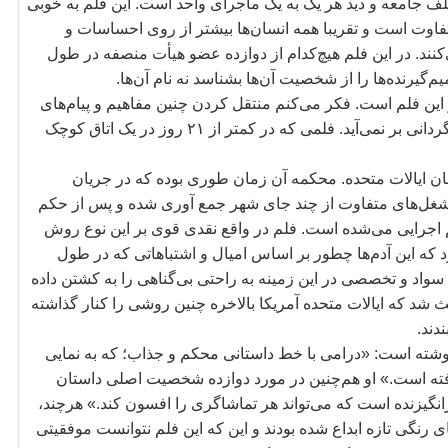
ف جامعه و دید هر یک به یک ماجرای واحد است. این فلم به خوبی
فاوت است و تقریبا همه انسان
ها بیشتر از روی احساسات و
کنند. در این فلم هیچ
کدام از دوازده عضو هیأت منصفه در طول
یم
گیرنده
ها را از شخصیت آن
ها بشناسد نه نام آن
ها.
 این فلم است. فکر می
کنم منتقل کردن چنین مفاهیم و پیام
های
ردانی بر نمی
آید. فلمی که در کمتر از ۲۱ روز در یک اتاق کوچک
ن ایالات متحده. محکمه آن زمان طوری بوده که در جریان
 شغل
های متفاوت از چند جای شهر جمع آوری شده و پس از حکم
م اجرایی می
شده است. فلم در واقع نقدی قوی بر این نوع روش
 که این آدم
ها چطور بر اساس امیال و اشتباهاتی که در طول
 سواد و تخصصی در این زمینه به راحتی بی
گناهی را به کشتن داده
اعث شد که ایالات متحده آمریکا بالاخره چنین روشی را کنار گذاشته
دند.
م نوشته است: «درامی با خط داستانی محکم و جذاب؛ که به نمایی
ته
است.» او هم
چنین در مورد دوازده شخصیت اصلی داستان
تواند هر تماشاگری را افسون کند.» هرچند،
ی رنگی تازه ابداع شده بودند و این که این فلم نتوانست موفقیتی