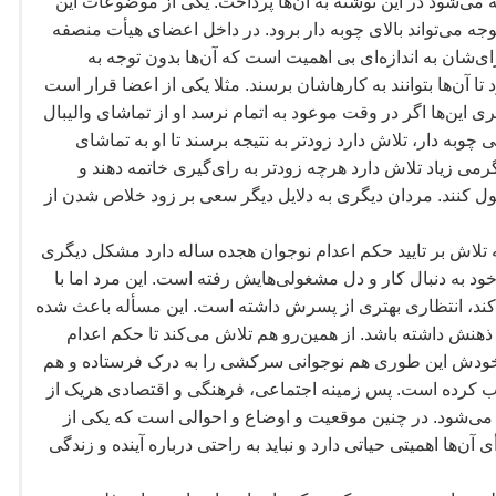
ه می
شود در این نوشته به آن
ها پرداخت. یکی از موضوعات این
توجه می
تواند بالای چوبه دار برود. در داخل اعضای هیأت منصفه
ای
شان به اندازه
ای بی اهمیت است که آن
ها بدون توجه به
تا آن
ها بتوانند به کارهاشان برسند. مثلا یکی از اعضا قرار است
ری این
ها اگر در وقت موعود به اتمام نرسد او از تماشای والیبال
ی چوبه دار، تلاش دارد زودتر به نتیجه برسند تا او به تماشای
رمی زیاد تلاش دارد هرچه زودتر به رای
گیری خاتمه دهند و
 کنند. مردان دیگری به دلایل دیگر سعی بر زود خلاص شدن از
ه تلاش بر تایید حکم اعدام نوجوان هجده ساله دارد مشکل دیگری
خود به دنبال کار و دل مشغولی
هایش رفته است. این مرد اما با
گ کند، انتظاری بهتری از پسرش داشته است. این مسأله باعث شده
ذهنش داشته باشد. از همین
رو هم تلاش می
کند تا حکم اعدام
ر خودش این طوری هم نوجوانی سرکشی را به درک فرستاده و هم
ب کرده است. پس زمینه اجتماعی، فرهنگی و اقتصادی هریک از
 می
شود. در چنین موقعیت و اوضاع و احوالی است که یکی از
أی آن
ها اهمیتی حیاتی دارد و نباید به راحتی درباره آینده و زندگی