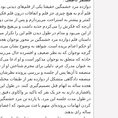
دوازده مرد خشمگین حقیقتا یکی از فلم
های دیدنی بود 
فلم آدم به هیچ چیزی جز فلم و اتفاقات درون فلم فکر
کمتر و بیشتر به استراحت می
پردازم و پس از مدتی دوب
آن
چه که فکرش را می
کردم جذبه داشت و بی
هیچ وقف
از این می
بود و مدام در طول دیدن فلم این را تکرار م
داستان فلم دوازده مرد خشمگین بر محور نوجوان هجد
او حکم اعدام بریده است. شواهد به وضوح نشان می
ده
گرچه نوجوان که به نظر ضعیف و افسرده حال می
رسد
حادثه که متعلق به نوجوان مذکور است و او ادعا می
کن
به عنوان مدرک جرم، دلیلی برای مجرم شناختن او از
منصفه تا آن
ها پس از جلسه و بررسی پرونده نظرشان را 
منصفه دادگاهی متشکل از دوازده نفر از طبقات مختلف
هجده ساله به اتهام قتل تصمیم
گیری کنند. در طول این 
پافشاری دارند به جز یک نفر که تاکید بر واکاوی دقیق 
در طول مدت جلسه این مرد، با یازده تن مرد خشمگین گ
کردن ابهامات پرونده
ای متهم باعث می
شود که اعضای 
ساله رای بدهند.