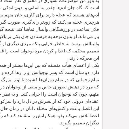
به باور من موضوعات بسیاری در محتوای فلم است ک
است که گاه جان آدم
ها چقدر به آسانی و بدون اندکی 
آدم
های هستند که عجله دارند برای کاری، جان متهم بر
هرچیزی عجله می
کنند که زودتر رای
گیری صورت گیرد 
فلان ساعت در ورزشگاهی والیبال تماشا کند. نتیجه گی
باز می
ماند. او بدون توجه به فرستادن جان یکی بر بالای
والیبالش برسد. به خاطر خرابی پنکه مردی دیگری از گ
تصمیم محکمه که اعدام کردن مرد نوجوان است را قبول
این معرکه دارند.
یکی از اعضای هیأت منصفه که بین این
ها بیشتر از هم
دارد. دو سال است که پسر نوجوانش او را رها کرده و 
تمام زحماتی که در تمام دوران
ها کشیده تا او را بزر
که مرد در ذهنش تصوری خاص و منفی از نوجوانان در 
متهم، چون که نوجوان است را اجرایی کند. او به نظ
عقده
ای درونی خود که از پسرش در دل دارد را سرکو
این اعضا، باعث واکنش
های مختلف آنان در زمان حال
اعضا تلاش می
کند بقیه همکارانش را متقاعد کند که ر
دیگران تصمیم بگیرند.