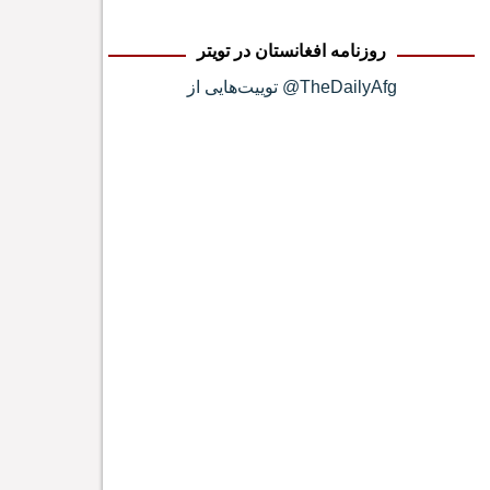
روزنامه افغانستان در تویتر
توییت‌هایی از @TheDailyAfg