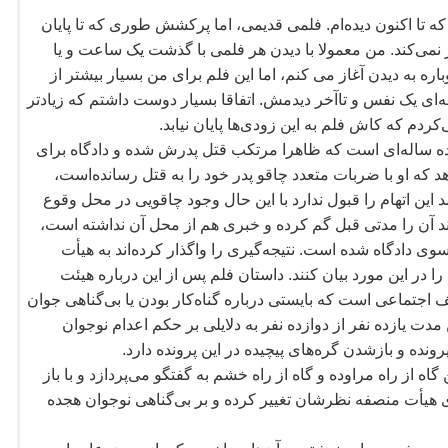
که تا اکنون دیده
ام. فلمی قدیمی، اما پرکشش طوری که تا پایان
 نمی
کند. من معمولا با دیدن هر فلمی با گذشت یک ساعت و یا
اره به دیدن آغاز می کنم، اما این فلم برای من بسیار بیشتر از
ه
ای یک نفس و تاآخر دیدمش. اتفاقا بسیار دوست داشتم که زیادتر
ی
کردم که کاش فلم به این زودی
ها پایان نیابد.
ه ساله
ای است که ظاهرا مرتکب قتل پدرش شده و دادگاه برای
د که او با ضربات متعدد چاقو پدر خود را به قتل رسانده
است،
 این اتهام را قبول ندارد با این حال وجود چاقویی در محل وقوع
د آن را مدتی قبل گم کرده و خبری هم از محل آن نداشته
است،
 سوی دادگاه شده
است. نتیجه
گیری را واگذار کرده
اند به هیأت
در این مورد بیان کنند. داستان فلم پس از این درباره هیئت
 اجتماعی است که بایستی درباره گناه
کار بودن یا بی
گناهی جوان
مدت یازده نفر از دوازده نفر به دلایلی بر حکم اعدام نوجوان
پرونده و بازشدن گره
های پیچیده در این پرونده دارد.
اه از راه مراوده و گاه از راه خشم به گفتگو می
پردازد و با باز
هیأت منصفه نظرشان تغییر کرده و بر بی
گناهی نوجوان هجده