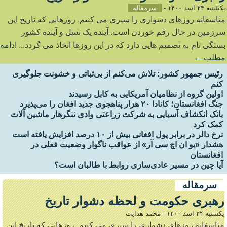
یکشنبه ۲۴ اسد ۱۴۰۰
-
سرمقاله
متاسفانه روزهای دشواری را سپری می کنیم. روزهایی که تاریخ این
سرزمین در حال رقم خوردن است. آینده یک نسل و آینده کشور
بستگی تام به تصمیم هایی دارد که در این روزها اتخاذ می گردد...
ادامه
مطلب ←
رئیس جمهور کشور: تلاش می‌کنم از بی‌ثباتی و خشونت جلوگیری
کنم
اولین گروه از نظامیان آمریکایی به کابل رسیدند
جنگ افغانستان؛ کانادا ۲۰ هزار پناهجوی جدید افغان را می‌پذیرد
بانک انکشاف آسیایی به شرکت زراعتی وادی ننگرهار ماشین آلات
کمک کرد
نرخ دالر در برابر پول افغانی بیش از ۱۰ درصد افزایش یافته است
هشدار «یو ان اچ سی آر» از عواقب ناگوار وضعیت فعلی در
افغانستان
آیا چین در مسیر عادی‌سازی روابط با طالبان است؟
سرمقاله
رهبری حکومت و لحظه دشوار تاریخ
یکشنبه ۲۴ اسد ۱۴۰۰
-
محمد هدایت
متاسفانه روزهای دشواری را سپری می کنیم. روزهایی که تاریخ این