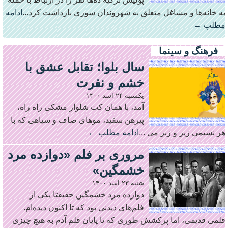
به خانه‌ها و مشاغل متعلق به شهروندان سوری بازداشت کرد...
ادامه
مطلب ←
فرهنگ و سینما
سال بلوا؛ تقابل عشق با
خشم و نفرت
یکشنبه ۲۴ اسد ۱۴۰۰
آمد، با همان کت شلوار مشکی راه راه،
پیرهن سفید، موهای صاف و سیاهی که با
هر نسیمی زیر و زبر می ...
ادامه مطلب ←
مروری بر فلم «دوازده مرد
خشمگین»
شنبه ۲۳ اسد ۱۴۰۰
دوازده مرد خشمگین حقیقتا یکی از
فلم‌های دیدنی بود که تا اکنون دیده‌ام.
فلمی قدیمی، اما پرکشش طوری که تا پایان فلم آدم به هیچ چیزی