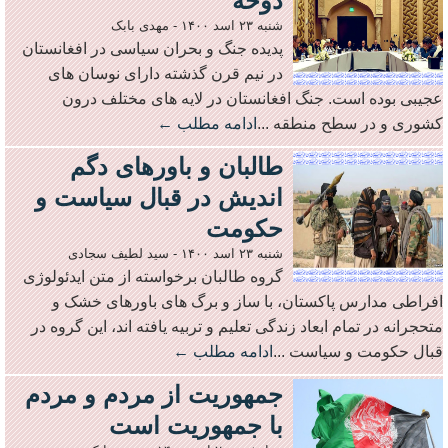
دوحه
شنبه ۲۳ اسد ۱۴۰۰
-
مهدی بابک
پدیده جنگ و بحران سیاسی در افغانستان
در نیم قرن گذشته دارای نوسان های
عجیبی بوده است. جنگ افغانستان در لایه های مختلف درون
کشوری و در سطح منطقه ...
ادامه مطلب ←
طالبان و باورهای دگم
اندیش در قبال سیاست و
حکومت
شنبه ۲۳ اسد ۱۴۰۰
-
سید لطیف سجادی
گروه طالبان برخواسته از متن ایدئولوژی
افراطی مدارس پاکستان، با ساز و برگ های باورهای خشک و
متحجرانه در تمام ابعاد زندگی تعلیم و تربیه یافته اند، این گروه در
قبال حکومت و سیاست ...
ادامه مطلب ←
جمهوریت از مردم و مردم
با جمهوریت است