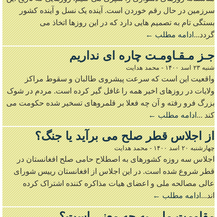
سرزمین در حال رقم خوردن است. آینده یک نسل و آینده کشور
بستگی تام به تصمیم هایی دارد که در این روزها اتخاذ می
گردد...
ادامه مطلب ←
جـز مـقـاومـت چاره ای نداریم
شنبه ۲۳ اسد ۱۴۰۰
-
محمد هدایت
واقعیت این است که سرعت پیشروی طالبان و سقوط مراکز
ولایات در روزهای اخیر همه را غافل گیر کرده است. مردم در شوک
بزرگ فرو رفته و آن چه فعلا بر قلمروهای تسخیر شده حکومت می
کند ...
ادامه مطلب ←
از اجلاس قطر صلح می برآید یا جنگ؟
چهارشنبه ۲۰ اسد ۱۴۰۰
-
محمد هدایت
اجلاس سه روزه کشورهای به اصطلاح حامی صلح افغانستان در
قطر شروع شده است. در این اجلاس از افغانستان رییس شورای
عالی مصالحه ملی و اعضای هیات مذاکره کننده اشتراک کرده
اند...
ادامه مطلب ←
مقاومت ملی به چه معنی است؟