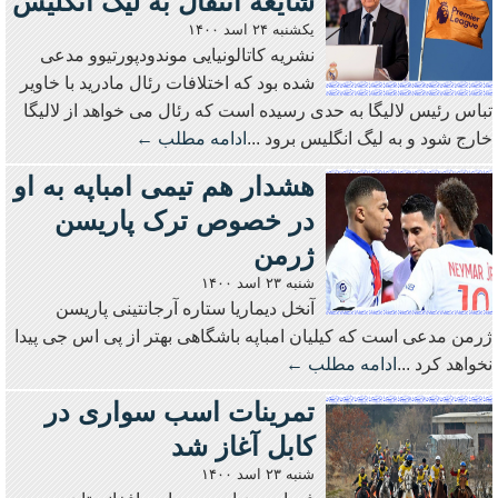
شایعه انتقال به لیگ انگلیس
یکشنبه ۲۴ اسد ۱۴۰۰
نشریه کاتالونیایی موندودپورتیوو مدعی
شده بود که اختلافات رئال مادرید با خاویر
تباس رئیس لالیگا به حدی رسیده است که رئال می خواهد از لالیگا
خارج شود و به لیگ انگلیس برود ...
ادامه مطلب ←
هشدار هم تیمی امباپه به او
در خصوص ترک پاریسن
ژرمن
شنبه ۲۳ اسد ۱۴۰۰
آنخل دیماریا ستاره آرجانتینی پاریسن
ژرمن مدعی است که کیلیان امباپه باشگاهی بهتر از پی اس جی پیدا
نخواهد کرد ...
ادامه مطلب ←
تمرینات اسب سواری در
کابل آغاز شد
شنبه ۲۳ اسد ۱۴۰۰