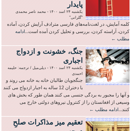
پایدار
یکشنبه ۲۴ اسد ۱۴۰۰
-
محمد ناصر محمدی
"گلرانی"
کلمه آمایش، در لغت‌نامه‌های فارسی مترادف آرایش کردن، آماده
کردن، آراسته کردن، بررسی و تحلیل کردن آمده است...
ادامه
مطلب ←
جنگ، خشونت و ازدواج
اجباری
یکشنبه ۲۴ اسد ۱۴۰۰
-
دیلی‌میل / ترجمه: حلیمه
احمدی
جنگجویان طالبان خانه به خانه می روند و
با دختران 12 ساله به اجبار ازدواج می کنند
و آنها را مجبور به بردگی جنسی می کنند همان طور که بخش های
وسیعی از افغانستان را از کنترول نیروهای دولتی خارج می
کنند...
ادامه مطلب ←
تعقیم میز مذاکرات صلحِ