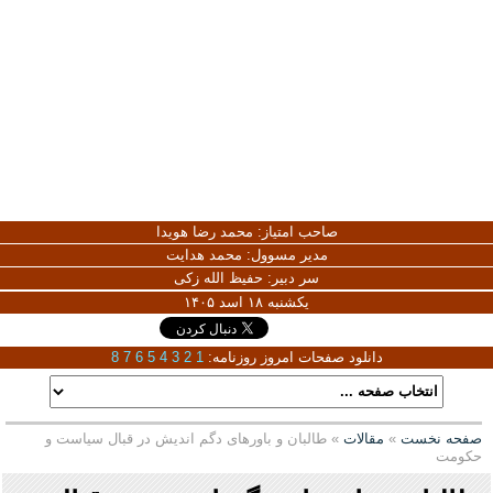
صاحب امتیاز:
محمد رضا هویدا
مدیر مسوول:
محمد هدایت
سر دبیر:
حفیظ الله زکی
یکشنبه ۱۸ اسد ۱۴۰۵
دانلود صفحات امروز روزنامه:
1
2
3
4
5
6
7
8
صفحه نخست
»
مقالات
» طالبان و باورهای دگم اندیش در قبال سیاست و
حکومت