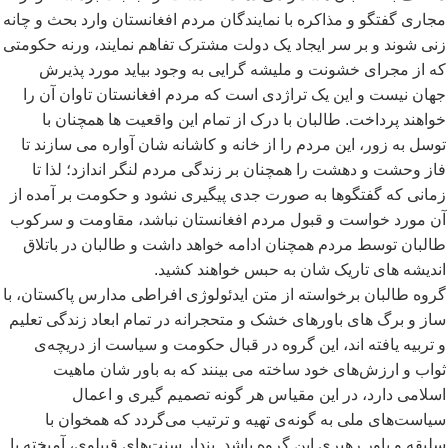
مجاری گفتگو و مذاکره با نمایندگان مردم افغانستان وارد بحث و چانه
زنی شوند و بر سر ایجاد یک دولت مشترک تفاهم نمایند، ورنه حکومتی
که از مجرای خشونت و ملیشه گرایی به وجود بیاید مورد پذیرش
جهان نیست و این یک تراژدی است که مردم افغانستان تاوان آن را
خواهند پرداخت. طالبان با درک از تمام این واقعیت ها همچنان با
توسل به زور، این مردم را از خانه و کاشانه شان آواره می سازند تا
فاز وحشت و دهشت را همچنان بر زندگی مردم لنگر اندازد؛ لذا تا
زمانی که گفتگوها به صورت جدی پیگیری نشود و حکومت بر آمده از
آن مورد خواست و قبول مردم افغانستان نباشد، مقاومت و سرکوب
طالبان توسط مردم همچنان ادامه خواهد داشت و طالبان در باتلاق
اندیشه های تاریک شان به حبس خواهند کشید.
گروه طالبان برخواسته از متن ایدئولوژی افراطی مدارس پاکستان، با
ساز و برگ های باورهای خشک و متحجرانه در تمام ابعاد زندگی تعلیم
و تربیه یافته اند، این گروه در قبال حکومت و سیاست از دریچه
ی
ثواب و ارزش
های خود ساخته می بینند که به باور شان ماهیت
اسلامی دارد، در این مقیاس هر گونه تصمیم گیری و اعمال
سیاست
های ملی به گونه
ی تهیه و ترتیب می
گردد که همخوان با
سلیقه و باور رهبری این گروه باشد. پندار سنت
های قبیلوی، آمیخته با