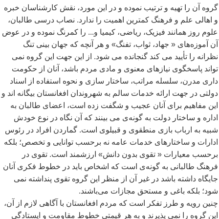
گروه آن را تهیه و ترتیب نموده و در این مورد، نقش کارشناسان خبره
و اهالی علم و فرهنگ کمترین اهمیت را ندارد. نصاب درسی طالبان،
علوم روز همانند فیزیک، ریاضی، کیمیا و... را کمرنگ نموده و در عوض
آن آموزه
های « جهاد، ثواب، تفنگ» و هر آنچه که جهان بینی تنگ
نظرانه را تأیید می کند گنجانده می شود. از این جهت این گروه نمی
تواند پاسخگوی نیازهای معنوی و مادی مردم باشد، آنان از حکومت
داری مدرن، سلسله مراتب، ساختار سازی و نحوه استفاده از اسناد
دولتی در جهت ارائه خدمات سالم به شهروندان افغانستان بیگانه اند و
این مفاهیم برای آنان عجیب و شگفت زده است، اعضای طالبان به
اداره و ساختار دولت به گونه
ی می بینند که آن نگاه در نوع خودش
شبیه به ارباب بازی منطقوی و قبیلوی است. گماردن افراد در رئوس
ادارات و ساختارهای خدمات عامه نه برحسب توانایی و تخصص؛ بلکه
برحسب معیارات « تقوی بدون دانش» ارزشمند است. تقوی در
فرهنگ طالبانی به گونه
ی است که اشخاص باید در خطوط فکری آنان
جایگاه داشته باشد در غیر آن از منظر این گروه تقوی پنداشته نمی
شود؛ بلکه باغی و مستحق مجازات می
باشند.
چنین رویه و طرز تفکر است که مردم افغانستان با آگاهی لازم از آن،
این گروه را نمی پذیرند و به هر قیمتی خطوط مقاومت و ایستادگی