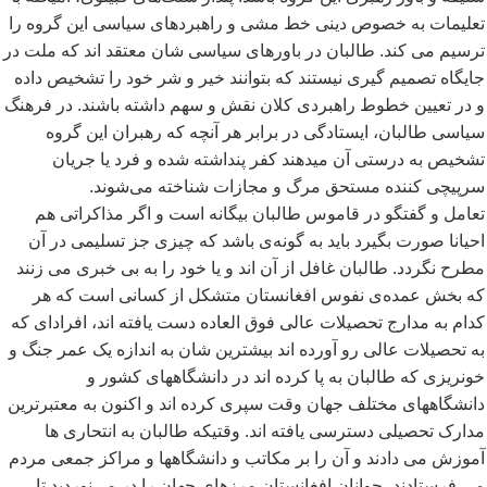
تعلیمات به خصوص دینی خط مشی و راهبردهای سیاسی این گروه را
ترسیم می کند. طالبان در باورهای سیاسی شان معتقد اند که ملت در
جایگاه تصمیم گیری نیستند که بتوانند خیر و شر خود را تشخیص داده
و در تعیین خطوط راهبردی کلان نقش و سهم داشته باشند. در فرهنگ
سیاسی طالبان، ایستادگی در برابر هر آنچه که رهبران این گروه
تشخیص به درستی آن میدهند کفر پنداشته شده و فرد یا جریان
سرپیچی کننده مستحق مرگ و مجازات شناخته می
شوند.
تعامل و گفتگو در قاموس طالبان بیگانه است و اگر مذاکراتی هم
احیانا صورت بگیرد باید به گونه
ی باشد که چیزی جز تسلیمی در آن
مطرح نگردد. طالبان غافل از آن اند و یا خود را به بی خبری می زنند
که بخش عمده
ی نفوس افغانستان متشکل از کسانی است که هر
کدام به مدارج تحصیلات عالی فوق العاده دست یافته اند، افرادای که
به تحصیلات عالی رو آورده اند بیشترین شان به اندازه یک عمر جنگ و
خونریزی که طالبان به پا کرده اند در دانشگاههای کشور و
دانشگاههای مختلف جهان وقت سپری کرده اند و اکنون به معتبرترین
مدارک تحصیلی دسترسی یافته اند. وقتیکه طالبان به انتحاری ها
آموزش می دادند و آن را بر مکاتب و دانشگاهها و مراکز جمعی مردم
می فرستادند، جوانان افغانستان مرزهای جهان را در می
نوردید تا