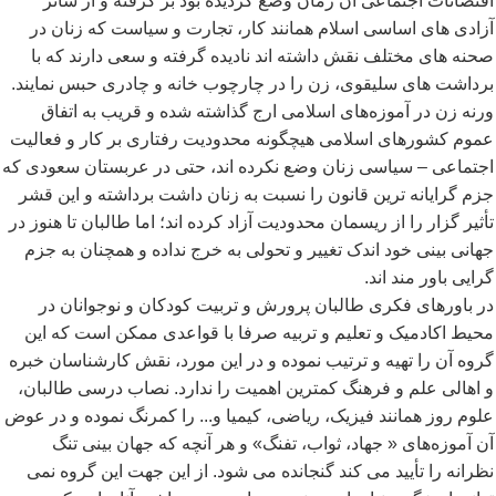
اقتضائات اجتماعی آن زمان وضع گردیده بود بر گرفته و از سائر
آزادی های اساسی اسلام همانند کار، تجارت و سیاست که زنان در
صحنه های مختلف نقش داشته اند نادیده گرفته و سعی دارند که با
برداشت های سلیقوی، زن را در چارچوب خانه و چادری حبس نمایند.
ورنه زن در آموزه
های اسلامی ارج گذاشته شده و قریب به اتفاق
عموم کشورهای اسلامی هیچگونه محدودیت رفتاری بر کار و فعالیت
اجتماعی – سیاسی زنان وضع نکرده اند، حتی در عربستان سعودی که
جزم گرایانه ترین قانون را نسبت به زنان داشت برداشته و این قشر
تأثیر گزار را از ریسمان محدودیت آزاد کرده اند؛ اما طالبان تا هنوز در
جهانی بینی خود اندک تغییر و تحولی به خرج نداده و همچنان به جزم
گرایی باور مند اند.
در باورهای فکری طالبان پرورش و تربیت کودکان و نوجوانان در
محیط اکادمیک و تعلیم و تربیه صرفا با قواعدی ممکن است که این
گروه آن را تهیه و ترتیب نموده و در این مورد، نقش کارشناسان خبره
و اهالی علم و فرهنگ کمترین اهمیت را ندارد. نصاب درسی طالبان،
علوم روز همانند فیزیک، ریاضی، کیمیا و... را کمرنگ نموده و در عوض
آن آموزه
های « جهاد، ثواب، تفنگ» و هر آنچه که جهان بینی تنگ
نظرانه را تأیید می کند گنجانده می شود. از این جهت این گروه نمی