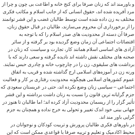
و باورمند اند که زنان صرفا برای کنج خانه و اطاعت بی چون و چرا از
مرد آفریده شده اند، حقوق انسانی که از جانب اسلام و مکاتب فکری
مختلف به زن داده شده است توسط طالبان غضب و این قشر توانمند
را از برخورداری آن محروم می
سازند، طالبان در قبال حقوق زنان،
صرفا آن دسته از محدودیت های صدر اسلام را که با توجه به
اقتضائات اجتماعی آن زمان وضع گردیده بود بر گرفته و از سائر
آزادی های اساسی اسلام همانند کار، تجارت و سیاست که زنان در
صحنه های مختلف نقش داشته اند نادیده گرفته و سعی دارند که با
برداشت های سلیقوی، زن را در چارچوب خانه و چادری حبس نمایند.
ورنه زن در آموزه
های اسلامی ارج گذاشته شده و قریب به اتفاق
عموم کشورهای اسلامی هیچگونه محدودیت رفتاری بر کار و فعالیت
اجتماعی – سیاسی زنان وضع نکرده اند، حتی در عربستان سعودی که
جزم گرایانه ترین قانون را نسبت به زنان داشت برداشته و این قشر
تأثیر گزار را از ریسمان محدودیت آزاد کرده اند؛ اما طالبان تا هنوز در
جهانی بینی خود اندک تغییر و تحولی به خرج نداده و همچنان به جزم
گرایی باور مند اند.
در باورهای فکری طالبان پرورش و تربیت کودکان و نوجوانان در
محیط اکادمیک و تعلیم و تربیه صرفا با قواعدی ممکن است که این