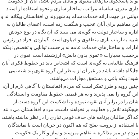
تواند پاسخگوی نیازهای معنوی و مادی مردم باشد، آنان از حکومت
داری مدرن، سلسله مراتب، ساختار سازی و نحوه استفاده از اسناد
دولتی در جهت ارائه خدمات سالم به شهروندان افغانستان بیگانه اند و
این مفاهیم برای آنان عجیب و شگفت زده است، اعضای طالبان به
اداره و ساختار دولت به گونه
ی می بینند که آن نگاه در نوع خودش
شبیه به ارباب بازی منطقوی و قبیلوی است. گماردن افراد در رئوس
ادارات و ساختارهای خدمات عامه نه برحسب توانایی و تخصص؛ بلکه
برحسب معیارات « تقوی بدون دانش» ارزشمند است. تقوی در
فرهنگ طالبانی به گونه
ی است که اشخاص باید در خطوط فکری آنان
جایگاه داشته باشد در غیر آن از منظر این گروه تقوی پنداشته نمی
شود؛ بلکه باغی و مستحق مجازات می
باشند.
چنین رویه و طرز تفکر است که مردم افغانستان با آگاهی لازم از آن،
این گروه را نمی پذیرند و به هر قیمتی خطوط مقاومت و ایستادگی
شان را در برابر آنان تقویه نموده و تا شکست این گروه دست از
هیچگونه تلاش و فعالیت بر نخواهند داشت. مردم افغانستان می دانند
که اگر طالبان برنامه های حذف قومی تباری را در نظر نداشته باشند،
با استفاده از پروسه صلح که هم اکنون در جریان است با نمایندگان
مردم در میز مذاکره به تفاهم میرسند و ساز و کار یک حکومت