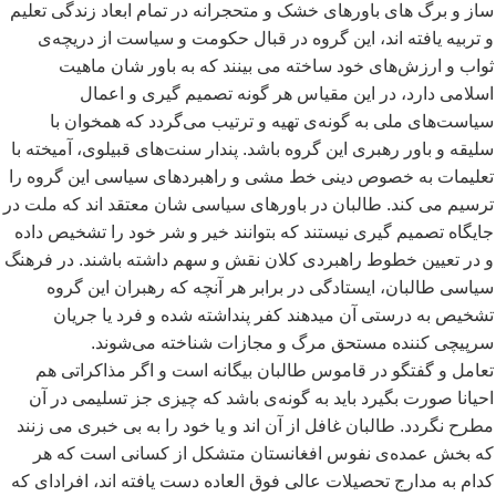
ساز و برگ های باورهای خشک و متحجرانه در تمام ابعاد زندگی تعلیم
و تربیه یافته اند، این گروه در قبال حکومت و سیاست از دریچه
ی
ثواب و ارزش
های خود ساخته می بینند که به باور شان ماهیت
اسلامی دارد، در این مقیاس هر گونه تصمیم گیری و اعمال
سیاست
های ملی به گونه
ی تهیه و ترتیب می
گردد که همخوان با
سلیقه و باور رهبری این گروه باشد. پندار سنت
های قبیلوی، آمیخته با
تعلیمات به خصوص دینی خط مشی و راهبردهای سیاسی این گروه را
ترسیم می کند. طالبان در باورهای سیاسی شان معتقد اند که ملت در
جایگاه تصمیم گیری نیستند که بتوانند خیر و شر خود را تشخیص داده
و در تعیین خطوط راهبردی کلان نقش و سهم داشته باشند. در فرهنگ
سیاسی طالبان، ایستادگی در برابر هر آنچه که رهبران این گروه
تشخیص به درستی آن میدهند کفر پنداشته شده و فرد یا جریان
سرپیچی کننده مستحق مرگ و مجازات شناخته می
شوند.
تعامل و گفتگو در قاموس طالبان بیگانه است و اگر مذاکراتی هم
احیانا صورت بگیرد باید به گونه
ی باشد که چیزی جز تسلیمی در آن
مطرح نگردد. طالبان غافل از آن اند و یا خود را به بی خبری می زنند
که بخش عمده
ی نفوس افغانستان متشکل از کسانی است که هر
کدام به مدارج تحصیلات عالی فوق العاده دست یافته اند، افرادای که