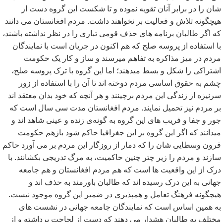
شان را در برابر آنان تقویه نموده و تا شکست این گروه دست از
هیچگونه تلاش و فعالیت بر نخواهند داشت. مردم افغانستان می دانند
که اگر طالبان برنامه های حذف قومی تباری را در نظر نداشته باشند،
با استفاده از پروسه صلح که هم اکنون در جریان است با نمایندگان
مردم در میز مذاکره به تفاهم میرسند و ساز و کار یک حکومت
اشتراکی را شکل و بسط میدهند؛ اما این گروه با ترک پروسه صلح،
چشم به حقوق اساسی مردم دوخته اند تا آن را با استفاده از زور
سرنیزه از زندگی این مردم برچینند و هر آنچه که خود بدان معتقد اند
بر مردم نیز تحمیل نمایند. مردم افغانستان مدت سی سال است که
جور و جفا و فریب های این گروه به گونه
ی زنده و عینی شاهد اند و
میدانند که اگر این گروه بر این جغرافیا حاکم شود بازهم حکومت
قرون وسطایی شان را که دمار از روزگار این مردم بر می آورد حاکم
سازند و مردم را زیر چتر چنین حاکمیت، به مرگ تدریجی بکشانند. با
درک از این واقعیت ها است که هم مردم افغانستان و هم جامعه
جهانی به این درک رسیده اند که طالبان باورمند به حذف اند و
هیچگونه فرهنگ تعامل و همپذیری در ضمیر این گروه موجود نیست.
به همین اساس است که نمایندگان جامعه جهانی در نشست های
مختلف به طالبان هشدار می دهند که دست از لجاجت برداشته و از