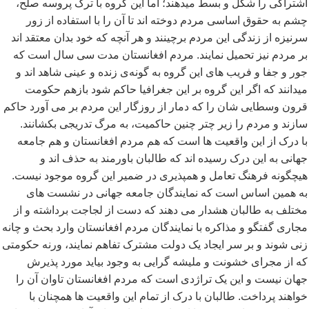
اشتراکی را شکل و بسط میدهند؛ اما این گروه با ترک پروسه صلح،
چشم به حقوق اساسی مردم دوخته اند تا آن را با استفاده از زور
سرنیزه از زندگی این مردم برچینند و هر آنچه که خود بدان معتقد اند
بر مردم نیز تحمیل نمایند. مردم افغانستان مدت سی سال است که
جور و جفا و فریب های این گروه به گونه
ی زنده و عینی شاهد اند و
میدانند که اگر این گروه بر این جغرافیا حاکم شود بازهم حکومت
قرون وسطایی شان را که دمار از روزگار این مردم بر می آورد حاکم
سازند و مردم را زیر چتر چنین حاکمیت، به مرگ تدریجی بکشانند.
با درک از این واقعیت ها است که هم مردم افغانستان و هم جامعه
جهانی به این درک رسیده اند که طالبان باورمند به حذف اند و
هیچگونه فرهنگ تعامل و همپذیری در ضمیر این گروه موجود نیست.
به همین اساس است که نمایندگان جامعه جهانی در نشست های
مختلف به طالبان هشدار می دهند که دست از لجاجت برداشته و از
مجاری گفتگو و مذاکره با نمایندگان مردم افغانستان وارد بحث و چانه
زنی شوند و بر سر ایجاد یک دولت مشترک تفاهم نمایند، ورنه حکومتی
که از مجرای خشونت و ملیشه گرایی به وجود بیاید مورد پذیرش
جهان نیست و این یک تراژدی است که مردم افغانستان تاوان آن را
خواهند پرداخت. طالبان با درک از تمام این واقعیت ها همچنان با