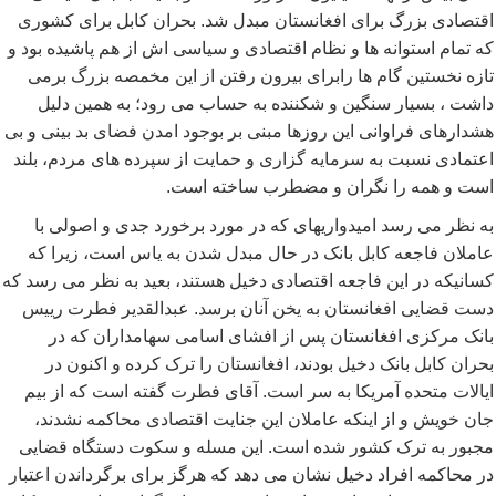
اقتصادی بزرگ برای افغانستان مبدل شد. بحران کابل برای کشوری
که تمام استوانه ها و نظام اقتصادی و سیاسی اش از هم پاشیده بود و
تازه نخستین گام ها رابرای بیرون رفتن از این مخمصه بزرگ برمی
داشت ، بسیار سنگین و شکننده به حساب می رود؛ به همین دلیل
هشدارهای فراوانی این روزها مبنی بر بوجود امدن فضای بد بینی و بی
اعتمادی نسبت به سرمایه گزاری و حمایت از سپرده های مردم، بلند
است و همه را نگران و مضطرب ساخته است.
به نظر می رسد امیدواریهای که در مورد برخورد جدی و اصولی با
عاملان فاجعه کابل بانک در حال مبدل شدن به یاس است، زیرا که
کسانیکه در این فاجعه اقتصادی دخیل هستند، بعید به نظر می رسد که
دست قضایی افغانستان به یخن آنان برسد. عبدالقدیر فطرت رییس
بانک مرکزی افغانستان پس از افشای اسامی سهامداران که در
بحران کابل بانک دخیل بودند، افغانستان را ترک کرده و اکنون در
ایالات متحده آمریکا به سر است. آقای فطرت گفته است که از بیم
جان خویش و از اینکه عاملان این جنایت اقتصادی محاکمه نشدند،
مجبور به ترک کشور شده است. این مسله و سکوت دستگاه قضایی
در محاکمه افراد دخیل نشان می دهد که هرگز برای برگرداندن اعتبار