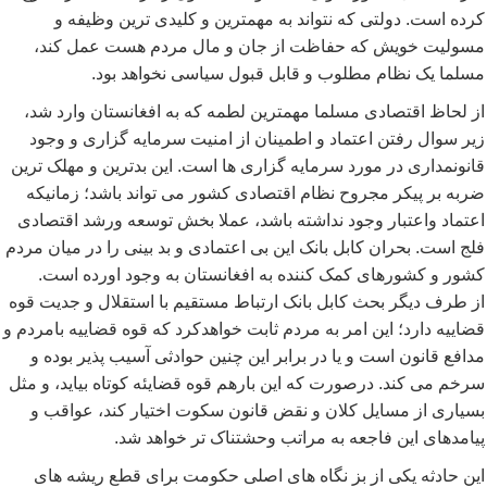
کرده است. دولتی که نتواند به مهمترین و کلیدی ترین وظیفه و
مسولیت خویش که حفاظت از جان و مال مردم هست عمل کند،
مسلما یک نظام مطلوب و قابل قبول سیاسی نخواهد بود.
از لحاظ اقتصادی مسلما مهمترین لطمه که به افغانستان وارد شد،
زیر سوال رفتن اعتماد و اطمینان از امنیت سرمایه گزاری و وجود
قانونمداری در مورد سرمایه گزاری ها است. این بدترین و مهلک ترین
ضربه بر پیکر مجروح نظام اقتصادی کشور می تواند باشد؛ زمانیکه
اعتماد واعتبار وجود نداشته باشد، عملا بخش توسعه ورشد اقتصادی
فلج است. بحران کابل بانک این بی اعتمادی و بد بینی را در میان مردم
کشور و کشورهای کمک کننده به افغانستان به وجود اورده است.
از طرف دیگر بحث کابل بانک ارتباط مستقیم با استقلال و جدیت قوه
قضاییه دارد؛ این امر به مردم ثابت خواهدکرد که قوه قضاییه بامردم و
مدافع قانون است و یا در برابر این چنین حوادثی آسیب پذیر بوده و
سرخم می کند. درصورت که این بارهم قوه قضایئه کوتاه بیاید، و مثل
بسیاری از مسایل کلان و نقض قانون سکوت اختیار کند، عواقب و
پیامدهای این فاجعه به مراتب وحشتناک تر خواهد شد.
این حادثه یکی از بز نگاه های اصلی حکومت برای قطع ریشه های