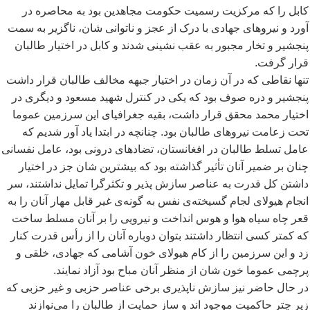
کابل را که مرکزیت رسمیت حکومت مجاهدین بود به محاصره در
آورد و نیروهای جهادی با درک از عجز و ناتوانی شان، ناگزیر به سمت
پنجشیر و تخار مجبور به عقب نشینی شدند و کابل در اختیار طالبان
قرار گرفت.
تنها نقاطی که در آن زمان در اختیار جبهه مخالف طالبان قرار داشت
پنجشیر و دره صوف بود که یکی در کنترل شهید مسعود و دیگری در
اختیار محمد محقق قرار داشت، بقیه جغرافیای این سرزمین عموما
تحت زعامت نیروهای طالبان بود. چنانچه در ابتدا یاد آور شدیم که
عامل تسلط طالبان در افغانستان، تضادهای درونی بود، عامل نفسانی
چنان بر ضمیر آنان تأثیر گذاشته بود که بیشترین شان جز در اختیار
داشتن کل قدرت به عناصر سازش پذیر و تکثرگرا تمایل نداشتند، سر
انجام هیولای لجام گسیخته
ی نفس به گونه
ی غیر قابل مهار آنان را به
قعر چاه سیاه هوا و هوس انداخت و نیرویی را بر آنان مسلط ساخت
که کمتر کسی انتظار داشتند بتوان دوباره آنان را از رأس قدرت کنار
زد و این سرزمین را از کام هیولای خون آشامی که جهادی، خلقی و
پرچمی عموما خون شان از منظر آنان مباح بود آزاد نمایند.
در حال حاضر نیز سازش ناپذیری برخی عناصر حزبی و غیر حزبی که
زیر چتر حاکمیت موجود اند و ساز حمایت از طالبان را می
نوازند