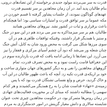
قدرت به سر می
بردند مولود جدیدی برخواسته از این تضادهای درونی،
بنام طالبان پدید آمد. در آن زمان مجاهدین بر سر تقسیم قدرت
عهدهای گوناگون نمودند، از جلسات پشاور گرفته تا قسم خوردن در
مکه عموما بر سر توافق قدرت و امتیازات سیاسی بود؛ اما هیچکدام
باعث برقراری و ثبات در کشور نشد. نیروهای مجاهدین همانند
طالبان، هم بر سر میزمذاکره به سر می بردند هم در این سو در جنگ
و ستیز با همدیگر قرار داشتند، وقتیکه توافقات ظاهری هم در آن
سوی مرزها شکل می گرفت به محض ورود شان به کابل، آتش جنگ
چنان شعله ور می
شد که دود آن چشم آسیای مرکزی و قفقاز را نیز
می آزرد. این تضادها تا زمانی ادامه یافت که قدرت بازدارنده سوم در
این جغرافیا قامت راست نمود و به محض تصرف قدرت، تمام
گروههای مجاهدین را نفی و به دیگر کشورهای جهان متواری ساخت و
خود بر اریکه
ی قدرت تکیه زد. آنچه که باعث ظهور طالبان در این آب
و خاک گردید، حرص و ولع نفسانی تشنگان قدرت بود که با پس
زمینه
ی «جهاد» قداست شان را به رخ همدیگر می
کشیدند و هر کدام
سهمی را مطالبه داشتند که مبنای آن بر محوریت فعالیت
های جهادی
در زمان روس
ها متمرکز بود، در حکومت مجاهدین چیزی تحت عنوان
شایسته سالاری و دانش معیار گزینش در امور خدمتگزاری به مردم