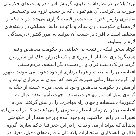
نبود؛ بلکه با در نظرداشت تقوی، گزینش افراد در پست های حکومتی
صورت می
گرفت، آن هم تقوایی که بر حسب لزوم دید و تشخیص
سلیقوی رئوس قدرت سنجیده و قیمت گزاری می
شد، در حالیکه از
لازمه
های حکومت داری سالم و با ثبات، دانش مسلکی در رشته
های
مختلف است تا افراد بر حسب آن بتوانند به امور کشوری رسیدگی
لازم را بنمایند.
کوتاه سخن اینکه در نتیجه بی عدالتی در حکومت مجاهدین و نفی
همدیگرپذیری، طالبان از مرزهای پاکستان وارد خاک این سرزمین
گردید در یک دست قرآن و در دست دیگر اسلحه، مردم سنتی
افغانستان را به تبعیت و فرمانبرداری از خود دعوت می
نمودند. ظهور
این گروه دقیقا زمانی صورت گرفت که امیدی به برقراری ثبات و
آرامش در حکومت مجاهدین وجود نداشت، مردم خسته از جنگ به
گونه
ی سیل آسا بار مهاجرت بستند و جهت تأمین نفقه عیال به
کشورهای همسایه و جهان راه مهاجرت را در پیش گرفتند. مردم
افغانستان در آن زمان انتظار معجزه
ی را می
کشیدند که بر اساس آن،
تغییرات در رأس حاکمیت به وجود آمده و برخواسته از آن حکومتی
پدید آید که بتواند آرامی و ثبات را در این جغرافیا حاکم سازند، گروه
طالبان با همکاری استخبارات پاکستان و قدرت
های دخیل، دقیقا در