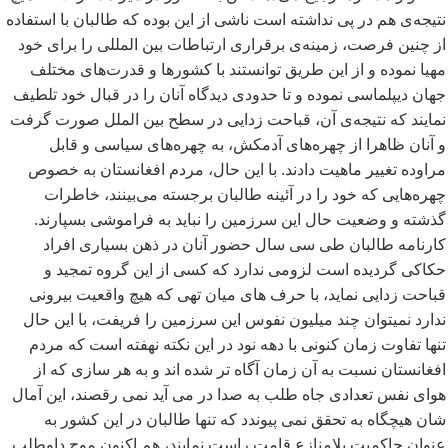
نتیجه
ی هم در پی نداشته است ناشی از این بوده که طالبان با استفاده
از چنین فرصت، زمینه
ی برقراری ارتباطات بین المللی را برای خود
مهیا نموده و از این طریق توانستند با کشورها و قدرت
های مختلف
جهان دیپلماسی نموده و تا حدودی دیدگاه آنان را در قبال خود تلطیف
نمایند که نتیجه
ی آن، قباحت زدایی در سطح بین الملل صورت گرفت
و آنان ظاهرا از چهره
های آدمکش، به چهره
های سیاسی و قابل
مراوده تغییر ماهیت دادند. با این حال، مردم افغانستان به خصوص
چهره
هایی که خود را در آئینه طالبان برجسته می
بینند، خاطرات
گذشته و وضعیت حال این سرزمین را نباید به فراموشی بسپارند.
کارنامه طالبان طی سی سال حضور آنان در ذهن بسیاری افراد
حکاکی گردیده است لزومی ندارد که کسی از این گروه تمجید و
قباحت زدایی نماید، با حرف های میان تهی که هیچ واقعیت بیرونی
ندارد نمیتوان چند میلیون نفوس این سرزمین را فریفت، با این حال
تنها تفاوت زمان کنونی با دهه نود در این نکته نهفته است که مردم
افغانستان نسبت به آن زمان آگاه تر شده اند و به هر سازی که از
هوای نفس تعدادی جاه طلب به صدا در می آید نمی رقصند، این آمال
شان هیچگاه به تحقق نمی پیوندد که تنها طالبان در این کشور به
عنوان حاکمیت بلامنازع قامت راست نمایند، هم اکنون موج داوطلب