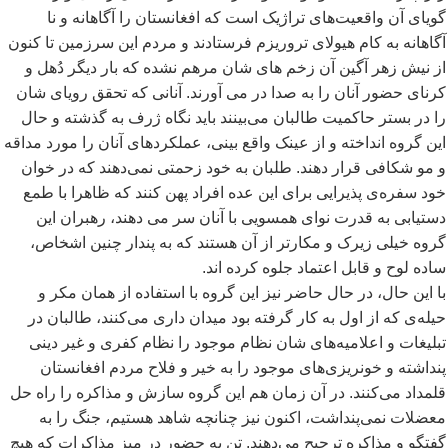
گویای آن واقعیت
های تراژیک است که افغانستان را آگاهانه و نا
آگاهانه به کام هیولای تروریزم فرستادند و مردم این سرزمین تا کنون
از نیش زهر آگین آن زخم های شان مرهم نشده که بار دیگر دُهل و
کرنای حضور آنان را به صدا در می آورند. آنانی که تحقق رویای شان
را در بستر حاکمیت طالبان می
بینند باید نگاه ژرف به گذشته و حال
این گروه انداخته و از عینک واقع بینی، عملکردهای آنان را مورد مداقه
و مو شکافی قرار دهند. طلبان به خود زحمتی نمی
دهند که در خوان
خود سفره
ی پذیرایی برای این عده افراد پهن کنند که ظاهرا با طمع
دستیابی به قدرت نوای همسویی با آنان سر می دهند، رهبران این
گروه خیلی زیرک و مکارتر از آن هستند که به پندار چنین اشخاص،
ساده لوح و قابل اعتماد جلوه کرده اند.
با این حال، در حال حاضر نیز این گروه با استفاده از همان مکر و
حیله
ی که از اول به کار گرفته بود میدان داری می
کنند، طالبان در
تبلیغات و اعلامیه
های شان نظام موجود را نظام کفری و غیر دینی
پنداشته و خونریزی
های موجود را به خیر و فلاح مردم افغانستان
قلمداد می
کنند. در آن زمان هم این گروه سازش و مذاکره را راه حل
معضلات نمی
پنداشت، اکنون نیز چنانچه شاهد هستیم، جنگ را به
گفتگو و مذاکره ترجیح می
دهند. تن به حضور در میز مذاکرات که هیچ