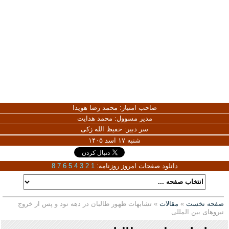
صاحب امتیاز:
محمد رضا هویدا
مدیر مسوول:
محمد هدایت
سر دبیر:
حفیظ الله زکی
شنبه ۱۷ اسد ۱۴۰۵
دانلود صفحات امروز روزنامه:
1
2
3
4
5
6
7
8
صفحه نخست
»
مقالات
» تشابهات ظهور طالبان در دهه نود و پس از خروج
نیروهای بین المللی