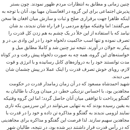
چنین زمانی و مطابق به انتظارات مردم ظهور نمودند. چون بستر
پذیرش اجتماعی برای این گروه در افغانستان مهیا بود، آنان با توجه به
اینکه ظاهرا جهت برقراری صلح و ثبات و سازش میان افغان ها سخن
می
گفتند؛ اما وقتیکه موانع مردمی را فرا راه شان ندیدند، بد شان
نیامد که با استفاده از این خلأ در یک چشم به هم زدن کل قدرت را
تصرف نموده و تنها اسب حاکمیت دلخواه خود را در این وادی بی در و
پیکر به جولان در آورند. نتیجه نیز چنین شد و کاملا مطابق میل و
خواسته
های این گروه، همه چه به صورت دلخواه پیش رفت و در کوتاه
مدت توانستند خود را به دروازه
های کابل رسانیده و با انرژی و قوت
لازم، رویای خوش تصرف قدرت را اینک عملا در پیش چشمان شان
می دیدند.
شهید احمدشاه مسعود که در آن زمان زمامدار قدرت در حکومت
مجاهدین بود، با احساس نزدیکی خطر، در میدان وردک با طالبان به
گفتگو پرداخت تا توافقی میان آنان حاصل گردد؛ اما این گروه وقتیکه
به یقین رسیده بودند که به تنهایی می
توانند در این سرزمین یکه تازی
نمایند لزومی ندیدند به گفتگو و مذاکره تن داده و خود را در قدرت با
مجاهدین سهیم سازند. لذا فرصت این گفتگو و مذاکره برای مجاهدینی
که در رأس قدرت قرار داشتند دیر شده بود، در نتیجه، طالبان شهر