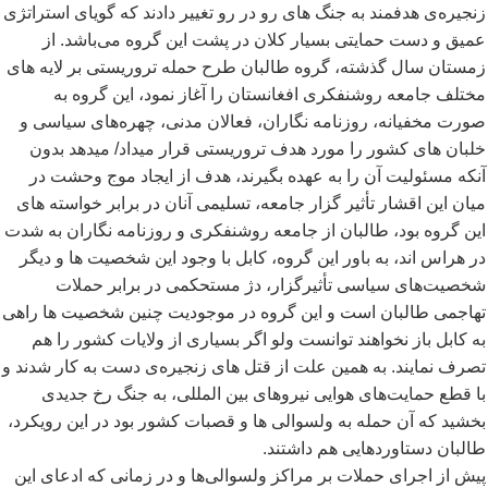
زنجیره
ی هدفمند به جنگ های رو در رو تغییر دادند که گویای استراتژی
عمیق و دست حمایتی بسیار کلان در پشت این گروه می
باشد. از
زمستان سال گذشته، گروه طالبان طرح حمله تروریستی بر لایه های
مختلف جامعه روشنفکری افغانستان را آغاز نمود، این گروه به
صورت مخفیانه، روزنامه نگاران، فعالان مدنی، چهره
های سیاسی و
خلبان های کشور را مورد هدف تروریستی قرار میداد/ میدهد بدون
آنکه مسئولیت آن را به عهده بگیرند، هدف از ایجاد موج وحشت در
میان این اقشار تأثیر گزار جامعه، تسلیمی آنان در برابر خواسته های
این گروه بود، طالبان از جامعه روشنفکری و روزنامه نگاران به شدت
در هراس اند، به باور این گروه، کابل با وجود این شخصیت ها و دیگر
شخصیت
های سیاسی تأثیرگزار، دژ مستحکمی در برابر حملات
تهاجمی طالبان است و این گروه در موجودیت چنین شخصیت ها راهی
به کابل باز نخواهند توانست ولو اگر بسیاری از ولایات کشور را هم
تصرف نمایند. به همین علت از قتل های زنجیره
ی دست به کار شدند و
با قطع حمایت
های هوایی نیروهای بین المللی، به جنگ رخ جدیدی
بخشید که آن حمله به ولسوالی ها و قصبات کشور بود در این رویکرد،
طالبان دستاوردهایی هم داشتند.
پیش از اجرای حملات بر مراکز ولسوالی
ها و در زمانی که ادعای این