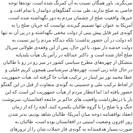
می
نگرند، باور همگان نسبت به آن کمرنگ شده است. توده
ها توجه
خاصی به صلح ندارند، طی مدت گفتگوهای دوامدار با تمام افت و
خیزها، واقعیت صلح از چشمان مردم به دور نگهداشته شده است،
آمریکا به عنوان تنها تصمیم گیرنده، توانست که جریان صلح را به
گونه
ی غیر قابل پیش بینی از دولت مخفی نگهداشته و در پی آن نه تنها
که دولت در آن حضور نداشت؛ بلکه دیدگاه مردم را نیز نسبت به
دولت خدشه دار نمود، با این حال، پس از این وقفه
ی طولانی سریال
صلح آغاز شده است و داکتر عبدالله در رأس یک هیأت بلندپایه
متشکل از چهره
های مطرح سیاسی کشور در میز رو در رو با طالبان
در حال چانه زنی است، چهره
های سرشناسی همچون کریم خلیلی و
عطا محمد نور نیز اینبار در ترکیب هیأت جا گرفته اند. هیأت جمهوریت
از لحاظ ترکیب ملی و جنسیتی به گونه
ی متفاوت از قبل در این گفتگو
حضور یافته اند؛ اما انتظار مردم از هیأت جمهوریت این است که این
بار با درنظرداشت واقعیت های حاکم بر جامعه افغانستان، سرنوشت
جنگ و یا صلح را با گروه طالبان یکسره کنند. آنچه را که از زمان
انعقاد توافقنامه دوحه میان آمریکا- طالبان شاهد بودیم، بدتر شدن
روز افزون وضعیت امنیتی در افغانستان بوده است، طالبان به
صورت بسیار هدفمندانه به گونه
ی فاز حملات شان را از ترورهای