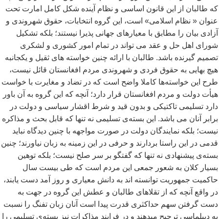
که طالبان از این قانون اساسی و نظام آینده شکل کامل امارت تحت
عنوان « نظام اسلامی» است، این گروه انتخابات، حقوق شهروندی و
آزادی بیان را مطابق با معیارهای جهانی پذیرا نیستند؛ بلکه تشکیل
شورای اهل حل و عقد می تواند در تمام امور کشوری و لشکری
تصمیم گیرنده باشد. طالبان با ارائه چنین خواسته های ثقیل و یکجانبه
هیچ بهایی به حقوق فردی و شهروندی مردم افغانستان قائل نیست،
طرح این خواسته
ها کاملا واضح است که در تضاد و مغایرت با خواست
هیأت دولت و مردم افغانستان قرار دارد؛ آنچه که این گروه به آن باور
دارد تسلیمی تاکتیکی و بدون قید و شرط اقشار سیاسی و دولت در
برابر آنان می باشد. این بسته
ی تسلیمی نه تنها که قابل بحث و مذاکره
نیست؛ بلکه نمایندگان دولت در صورت مواجهه با چنین دیدگاه نباید
قدمی در این راستا بردارند و حرفی در این زمینه به زبان نیاورند؛ چنین
بسته
ی پیشنهادی نه تنها که گفتگو بر سر صلح نیست؛ بلکه توهین
بسیار کلان به شعور جمعی این مردم است که طی بیست سال
حاکمیت جمهوریت توانسته اند به دانش معیاری و روز آمد دست یابند،
در واقع آنچه که از تقلاهای طالبان و عطش این گروه در جهت به
دست گرفتن سهم حداکثری قدرت پیدا است آنان زبان تفنگ را نسبت
به دیپلماسی ترجیح میدهند و در فرایند مذاکرات نیز بسته
ی تسلیمی را