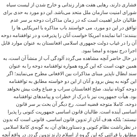
فشاری دارند، رهایی هفت هزار زندانی و خارج شدن از لیست سیاه
شورای امنیت سازمان ملل متحد می
باشد. این دو مورد به حدی برای
طالبان حایز اهمیت است که در زمان مذاکرات دوحه بر سر عدم
توافق در این دو مورد، می خواستند باب مذاکره با امریکایی ها را
ببنندند؛ اما نماینده امریکا خواست آنان را پذیرفت و در توافقنامه دوحه
آن را در غیاب دولت جمهوری اسلامی افغانستان به عنوان موارد قابل
اجرا درج نموده و امضا نمود.
در حال حاضر آنچه مشاهده می
گردد آلودگی آب از منشأ آن است، به
همین جهت است که این گروه همواره توافقنامه دوحه را به عنوان
سند ابطال ناپذیر مبنای مذاکرات بین الافغانی مطرح می
نمایند؛ اگر
این گونه به پیش برود و آنان از این دو خواسته مطابق به توافقنامه
دوحه کوتاه نیایند، صلح افغانستان سراب و ضیاع وقت بیش نخواهد
بود. هیأت جمهوریت نیز با درک از خطرات و پیامدهای توافقنامه
دوحه، کاملا متوجه قضیه است. رخ دیگر آن بحث بر سر قانون
اساسی آینده است. طالبان قانون اساسی جمهوریت کنونی را پذیرا
نیستند؛ بلکه هدف آنان از تدوین قانون اساسی، قانونی است که بدون
در نظرداشت نظام کنونی و دستاوردهای آن، به گونه
ی کاملا اسلامی
مطابق با قرائتی که این گروه از اسلام دارند تدوین گردد. در واقع آنچه