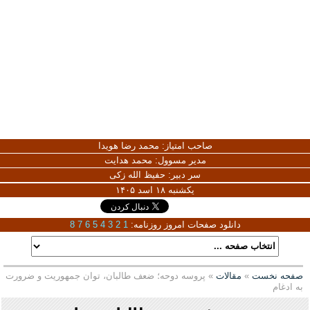
صاحب امتیاز:
محمد رضا هویدا
مدیر مسوول:
محمد هدایت
سر دبیر:
حفیظ الله زکی
یکشنبه ۱۸ اسد ۱۴۰۵
دانلود صفحات امروز روزنامه:
1
2
3
4
5
6
7
8
صفحه نخست
»
مقالات
» پروسه دوحه؛ ضعف طالبان، توان جمهوریت و ضرورت
به ادغام