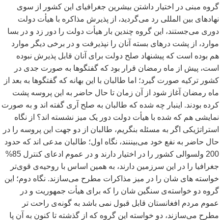
گروه مبنی در اختیار داشتن بیشرین جغرافیای این کشور از سوی
نهادهای بین المللی رد می
گردید، از پذیرش مذاکره با هیأت دولت
دوری می
جستند، این گروه چندین بار هیأت دولت را دور زد و در بسا
موارد، از پشت درهای بسته آنان را نپذیرفت و در برخی دیگر موارد
هم بوده است که پیشنهاد صلح دولت برای آنان قابل پذیرش نبوده
است، پیش از ماه رمضان قرار بود که گفتگوها به صورت جدی در
کشور ترکیه صورت گیرد؛ اما طالبان با این بهانه که گفتگوها به بعد از
ماه رمضان آغاز شود از آن زمان تا حال حاضر به این پروسه پشت
کرده بودند. اینبار چه شده که طالبان به صلح آری گفته اند و به صورت
نمایشی هم که شده با هیأت دولت دور یک میز نشسته اند؟ از نگاه
استراتژیکی اگر به مسئله بنگریم، طالبان از دو جهت این پروسه را در
حال حاضر به نفع خود می
بیننند، نگاه اول؛ طالبان مدعی اند که حدود
200 ولسوالی کشور را در اختیار دارند و در عموم ادعای کنترل 85%
جغرافیا را در این سرزمین دارند، به همین اساس با روحیه
ی قوی
تر
خواسته های شان را در میز مذاکرات مطرح می
سازند. نگاه دوم؛ این
گروه دو خواسته
ی سنگین شان را که برای هیأت جمهوریت و در
عموم مردم افغانستان قابل قبول نمی باشد به گونه
ی راحت تر
مطرح می
سازند، دو خواسته این گروه که از گذشته تا کنون به آن پا