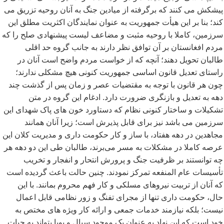
پیشکش می کنند که برگرفته از میادین جنگ به آنان روحیه تزریق می
کند؛ بنا بر این هیأت جمهوریت به عنوان نمایندگان اکثریت مطلق این
سرزمین، کاملا با روحیه مثبت و مضاعف لیست پیشنهادی صلح را که
مردم افغانستان بر آن توافق نظر دارند به جانب گروه حد اقلی
طالبان تحویل دهند؛ آنچه که از خواست مردم واضح است آنان در
راستای تعدیل قانون اساسی جمهوریت کنونی هیچ مشکلی ندارند؛
چون هر قانون با توجه به مقتضیات عصر و زمان پس از گذشت چند
دهه به تعدیل و بازنگری ضرورت دارد. ادغام این گروه در متن
تشکیلات و ساختار کنونی نظام که دستاورد خون های پاک شهدای این
سرزمین می باشد نیز برای قابل پذیرش است؛ زیرا آنان همانند
مجاهدین در دهه هفتاد، با ساز و کار حکومت داری و مدیریت کلان این
عرصه کاملا در مشکلات به مسر می
برند، طالبان طی این دو دهه هر
چه توانستند بر ظرفیت جنگ و پرورش انتحار و انفجار و تخریب
تأسیسات عام المنفعه تمرکز نمودند. چنین حالت باعث گردیده است
که آنان از تربیت نیروهای مسلکی و کار فهم محروم بمانند. با این
حال، حکومت داری تنها از مجرای تفنگ و زور نظامی قابل اعمال
نیست؛ بلکه نیازمند خدمات جمعی و ارائه کار ویژه های مختص به
خود است که این نهاد به عنوان یک موجود سیال و پویا بتواند به حیات