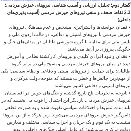
گفتار دوم؛ تحلیل، ارزیابی و آسیب شناسی نیروهای خیزش مردمی؛
2.3 نقاط ضعف و منفی نیروهای خیزش مردمی (آسیب پذیری
های
داخلی)
• فقدان خواسته
ها و استراتیژی مشخص و عدم هماهنگی نیروهای
خیزش مردمی با نیروهای امنیتی و دفاعی، در قالب اردوی ملی و
پلیس ملی برای مقابله با گروه شورشی طالبان در میدان
های جنگ و
چگونگی پیروزی بر آن
ها می
باشند.
• فقدان و نبود افرادی کلیدی و نیروهای کارکشتۀ نظامی و آموزش
دیده در میان نیروهای خیزش مردمی و بسیج ملی در برابر گروه
طالبان؛ برای حمایت از نیروهای امنیتی و دفاعی و نظام سیاسی؛ یکی
از مهم
ترین چالش
ها و خطرات هستند که متوجه دولت مرکزی و
نیروهای امنیتی و دفاعی کشور می
باشند.
• باتوجه به تجربیات تلخ تاریخ گذشته و جنگ
های خونین در افغانستان؛
نیروهای خیزش مردمی، باردیگر این احتمال را قوت می
بخشند که در
بلند مدت تنش
ها و اختلافات سیاسی تقویت شده و به صورت قطعی
دامن
گیر خیزش نیروهای مردمی می
شوند. زیرا هرکدام از این نیروها
منتسب به یک قوم و یک جریان و احزاب سیاسی مختلف و معارض
دولت مرکزی می
باشند؛ که عامل اصلی جنگ
های داخلی و عدم