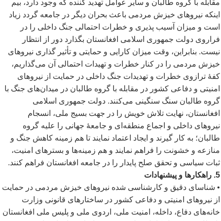
مقابله با گروه طالبان و سایر عوامل تهدید کننده که وجود دارد، بیم
اینکه نیروهای خیزش مردمی باعث بحران دیگر در جامعه گردد زیاد
است و میزان آسیب پذیری و خطرات احتمالی جنگ داخلی را در
فراروی دولت جمهوری اسلامی افغانستان بگذارد دور از انتظار
نیست. بنابراین، وقت میزان کارایی و حمایتی و تأثیر گذاری نیروهای
خیزش مردمی را در کنار خطرات و تهیدات احتمالی آن می
گذاریم،
کفۀ ترازوی خطرات و تهدیدات جنگ داخلی در حمایت از نیروهای
امنیتی و دفاعی کشور در مقابله با گروه طالبان در میدان
های جنگ با
گروه طالبان سنگ سنگینی می
کنند. دولت جمهوری اسلامی
افغانستان، نهایت تلاش خویش را در جهت بسیج ملی، انسجام
نیروهای داخلی و اجماع منطقه
ای و جامعۀ جهانی را علیه گروه
طالبان؛ به کار گیرند و ایجاد اعتماد نمایند تا هم زمینه کاهش جنگ و
منازعه و خشونت را فراهم نمایند و هم زمینه
ها و بسترهای امنیت،
ثبات سیاسی و تحقق صلح پایدار را در جامعه افغانستان فراهم کنند.
5. راهکارها و پیشنهادات
• شناسای دقیق و کارشناسی شده نیروهای خیزش مردمی در حمایت
از نیروهای امنیتی و دفاعی کشور در ساختارهای قانونی وزارت
خانه
های دفاع، داخله، امنیت ملی، اردوی ملی و پلیس ملی افغانستان