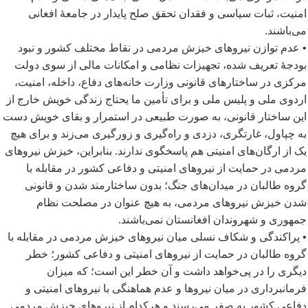
امنیت، ثبات سیاسی و فقدان تحقق صلح پایدار در جامعۀ افغانی
می
باشند.
• عدم توازن نیروهای خیزش مردمی در نقاط مختلف کشور و نبود
بودجۀ تعریف شده، تجهیزات نظامی و امکانات مالی از سوی دولت
مرکزی در ساختارهای قانونی وزارت خانه
های دفاع، داخله، امنیت،
اردوی ملی و پلیس ملی و برای تأمین ما یحتاج زندگی خویش خارج از
این ساختار قانونی، به صورت طبیعی در استمرار و بقای خویش دست
به چپاول، غارتگری، دزدی و راه
گیری و زورگیری می
زند و برای هیچ
یک از ارگان
های امنیتی هم پاسخگوی ندارند. بنابراین، خیزش نیروهای
مردمی در حمایت از نیروهای امنیتی و دفاعی کشور در مقابله با
گروه طالبان در میدان
های جنگ؛ بدون ساختارمند شدن و قانونی
شدن خیزش نیروهای مردمی، به هیچ عنوان در مصلحت نظام
جمهوری و شهروندان افغانستان نمی
باشند.
• پراکندگی و شکاف نسلی میان نیروهای خیزش مردمی در مقابله با
گروه طالبان در حمایت از نیروهای امنیتی و دفاعی کشور؛ خطر
دیگری را در پی
خواهد داشت و آن خطر این است؛ که میزان
فرمانبرداری در میان نیروها و عدم هماهنگی با نیروهای امنیتی و
دفاعی کشور به صفر می
رسند و هرکدام از نیروهای خیزش مردمی