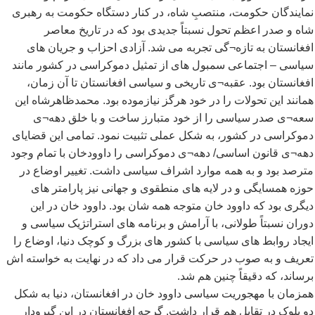
نمایندگان حکومت، منتصبِ شاه، در کنار دستگاه حکومت به رهبری
شاه و صدر اعظم تحول نسبتاً جدیدی بود که در تاریخ معاصر
افغانستان به تازه¬گی تجربه می شد. آزادی احزاب و جریان های
سیاسی – اجتماعی سمبول های از تمثیل دموکراسی در کشور مانند
افغانستان بود. عقبه¬ی تاریخی و سیاسی افغانستان تا آن زمان،
همانند این تحولات را در خود هرگز نیازموده بود. محمدظاهرشاه این
سعه¬ی صدر سیاسی را از خود متبارز ساخت و با خلق دهه¬ی
دموکراسی در کشور، به شکل عملی تثبیت نمود. تمامی این قضایای
دهه¬ی قانون اساسی/ دهه¬ی دموکراسی را داوودخان با تمام وجود
مترصد بود و به همه موارد اشراف سیاسی داشت. تغییر اوضاع در
حوزه همسایگی و در لایه های منطقوی و جهانی نیز پارامتر های
دیگری بود که داوود خان متوجه همه شان بود. داوود خان در این
دوران نسبتاً طولانی، با آرامش و برنامه های استراتژیک سیاسی و
ایجاد روابط های سیاسی با کشور های بزرگ و کوچک دنیا، اوضاع را
تعریف و به صوب در حرکت قرار می داد که در نهایت به خواسته اش
برساند، که دقیقاً چنین هم شد.
همزمان با مهجوریت سیاسی داوود خان در افغانستان، دنیا به شکل
دو بلوک در تقابل هم قرار داشت. گرچه افغانستان در این گیرودار