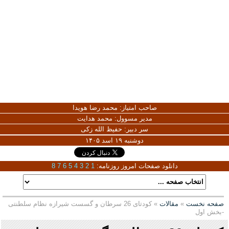
صاحب امتیاز:
محمد رضا هویدا
مدیر مسوول:
محمد هدایت
سر دبیر:
حفیظ الله زکی
دوشنبه ۱۹ اسد ۱۴۰۵
دانلود صفحات امروز روزنامه:
1
2
3
4
5
6
7
8
صفحه نخست
»
مقالات
» کودتای 26 سرطان و گسست شیرازه نظام سلطنتی
-بخش اول