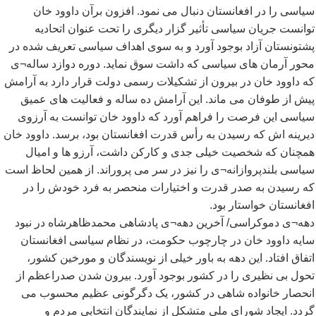
سیاسی را در افغانستان دنبال می نمود. افزون برآن داوود خان
توانست جریان سیاسی تأثیر گزار دیگری را تحت عنوان اتحادیه
پشتونستان آزاد بوجود آورد و به سوی اهداف سیاسی تعریف شده در
محور آرمان های سیاسی که داشت سوق نماید. دوره دوازد ساله¬ی
که داوود خان در بیرون از تشکیلات رسمی دولت قرار دارد به آرامش
پیش از طوفان می ماند. این آرامش ده ساله و فعالیت های عمیق
سیاسی این فرصت را فراهم آورد که داوود خان توانست به آرزوی
دیرینه اش که رسیدن به رأس قدرت افغانستان بود، برسد. داوود خان
همچنان که شخصیت خیلی جدی و کارکن داشت، آرزو ها و امیال
سیاسی بلندپروازانه¬ی را نیز در سر می پروراند. از همین لحاظ است
که رسیدن به صدر قدرت و اختیارات منحصر به فرد خودش را در
افغانستان خواستار بود.
دهه¬ی دموکراسی/ آخرین دهه¬ی پادشاهی محمدظاهرشاه در نبود
سایه داوود خان در چارچوب حکومت، در نظام سیاسی افغانستان
اتفاق افتاد. این دهه به باور خیلی از نویسندگان و مورخین کشور،
تحول بی نظیری را در کشور بوجود آورد. بیرون شدن صدراعظم از
انحصار خانواده شاهی در کشور، یک دگرگونی عظیم محسوب می
گردد. ایجاد شورای ملی متشکل از نمایندگان انتخابی مردم و