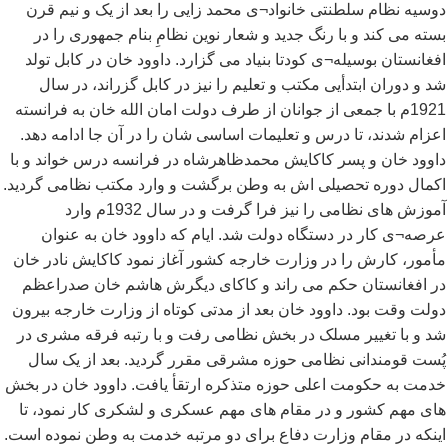
دوسیه نظام سلطنتی خانواد¬ی محمد زایی را بعد از یک و نیم قرن
بسته می کند و با رنگ جدید و شعار نوین نظامِ بنام جمهوری را در
افغانستان بوسیله¬ی کودتا بنیاد می گزارد. داوود خان در کابل تولد
شد و دوران ابتدأیی مکتب و تعلیم را نیز در کابل گزراند، در سال
1921م با جمعی از جوانان از طرف دولت امان الله خان به فرانسته
اعزام شدند، تا درس و تعلیمات اساسی شان را در آن جا ادامه دهد.
داوود خان و پسر کاکایش محمدظاهرشاه در فرانسه درس خواند و با
اکمال دوره تحصیلی اش به وطن برگشت و وارد مکتب نظامی گردید.
آموزش های نظامی را نیز فرا گرفت و در سال 1932م وارد
عرصه¬ی کار در دستگاه دولت شد. ایام که داوود خان به عنوان
مأمور، کارش را در وزارت خارجه کشور آغاز نمود کاکایش نادر خان
در افغانستان حکم می راند و کاکای دیگرش هاشم خان صدراعظم
دولت وقت بود. داوود خان بعد از مدتی کوتاه از وزارت خارجه بیرون
شد و با تغییر مسلک در بخش نظامی رفت و با رتبه فرقه مشری در
پُست قومندانی نظامی حوزه مشرقی مقرر گردید. بعد از یک سال
خدمت به حکومت اعلی حوزه متذکره ارتقأ یافت. داوود خان در بخش
های مهم کشور و در مقام های مهم عسکری و لشکری کار نمود، تا
اینکه در مقام وزارت دفاع برای دو مرتبه خدمت به وطن نموده است.