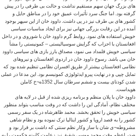
های بزرگ جهان سهم مستقیم نداشت و حالت بی طرفی را در پیش
گرفته بود. اما جنگ سرد تأثیرات عمیق خود را در مناطق حایل و
کشور های بی طرف نیز در پی داشت. داوود خان از این سپهر بوجود
آمده در این رقابت بزرگی جهانی نیز برای ایجاد مناسبات سیاسی
خویش استفاده های نمود. روابط گرم داوود خان با شوروی و در داخل
افغانستان با احزاب که گرایش سوسیالیستی – کمونیستی را مشأ
سیاسی خویش قلمداد می نمود، مصداق بارز بازی های سیاسی داوود
خان می باشد. رسوخ داوود خان در اردوی افغانستان و نیروهای
نظامی افغانستان بیشتر از طریق افسران نظامی تنظیم شده بود که
تمایل چپی و در نهایت پیرو ایدئولوژی کمونیسم بود. این مدعا در عملی
شدن کودتای بیست و ششم سرطان سال 1352ه¬خ کاملن
هویداست.
داوود خان با پلان منظم و برنامه ریزی شده از قبل در لایه های
مختلف نظام، آمادگی این را داشت که در وقت مناسب بتواند منظور
سیاسی خویش را تحقق بخشد. محمد ظاهرشاه در یک سفر رسمی
کشور را به قصد اروپا و کشور ایتالیا ترک نموده بود و نظام شاهی
مشروطه¬ی شان با ساز وکار نظم سنتی که داشت بر قرار بود و
صدر اعظم وقت محمد موسی شفیق نیز زعامت کابینه حکومت را به