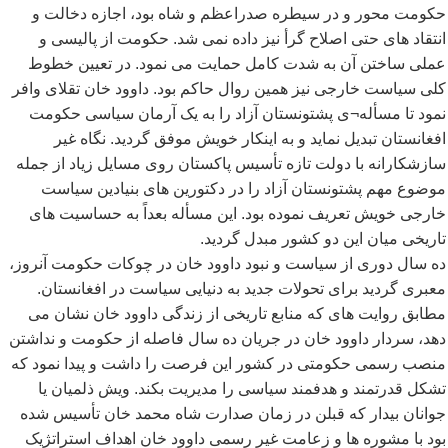
حکومت محور و در سیطره صدراعظم و شاه بود، اجازه دخالت و
انتقاد های حتی اصلاح گرأ نیز داده نمی شد. حکومت از پالیسی و
عملی ساختن آن به شدت کامل حمایت می نمود. در تعیین خطوط
کلی سیاست خارجی نیز همین روال حاکم بود. داوود خان تقلای وافر
نمود تا مسأله¬ی پشتونستان آزاد را به یک آرمان سیاسی حکومت
افغانستان تبدیل نماید و به اینکار خویش موفق گردید. نگاه غیر
سازشکارانه با دولت تازه تأسیس پاکستان روی مسایل زیاد از جمله
موضوع مهم پشتونستان آزاد را در دکتورین های بنیادین سیاست
خارجی خویش تعریف نموده بود. این مسأله بعداً به حساسیت های
تاریخی میان این دو کشور مبدل گردید.
ده سال دوری از سیاست و نبود داوود خان در چوکات حکومت آنروز،
معبری گردید برای تحولات جدید به دنیایی سیاست در افغانستان.
مطابق روایت های که منابع تاریخی از زندگی داوود خان نشان می
دهد، سردار داوود خان در جریان ده سال فاصله از حکومت و نداشتن
منصب رسمی حکومتی در کشور این فرصت را داشت و پیدا نمود که
تشکل قدرتمند و هدفمند سیاسی را مدیریت بکند. ویش ذلمیان یا
جوانان بیدار که قبلن در زمان صدارت شاه محمد خان تأسیس شده
بود با مشوره ها و زعامت غیر رسمی داوود خان اهداف استراتژیک