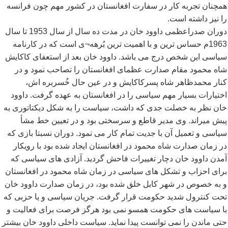
همچنان تجربه کار در سفارت افغانستان در کشور مهم چون فرانسه
را نیز داشته است.
دوران صدراعظمی داوود خان در مدت ده سال از سال 1953 تا سال
1963م حساس ترین و با اهمیت ترین بُرهه¬ی است که در کارنامه
سیاسی این شخص درج می باشد. داوود خان بعد از استعفای کاکایش
شاه محمود مقام صدارت عظمای افغانستان را تصاحب نمود و در
کنار محمدظاهر شاه پسرکاکایش و در عین حال خُسربره اش،
اختیارات بسیار مهم سیاسی را در افغانستان به عهده گرفت. داوود
خان نظر به خصلت جدی که داشت، سیاست را به شکل دیکتاتوری به
پیش میراند. وی مدیر قاطع و سرسختی بود و در تعیین خط مشأ
سیاسی و تعمیل آن با جدیت تمام کار می نمود. دوران نسبتا بازی که
در زمان صدارت شاه محمود در افغانستان ایجاد شده بود با رویکار
آمدن داوود خان دچار تغییرات فاحش گردید. آزادی های سیاسی که
برای احزاب و تشکل های سیاسی در زمان شاه محمود در افغانستان
و به خصوص در شهر کابل خلق شده بود، در زمان صدارت داوود خان
تحت کنترول شدید حکومت قرار گرفت. جریان سیاسی و یا حزبی که
با سیاست های حکومت همسو نمی بود هرگز فرصت برای فعالیت و
حتی ماندن را نمی توانست پیدا نماید. سیاست داخلی داوود خان بیشتر