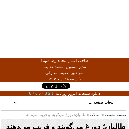
صاحب امتیاز:
محمد رضا هویدا
مدیر مسوول:
محمد هدایت
سر دبیر:
حفیظ الله زکی
یکشنبه ۱۸ اسد ۱۴۰۵
دانلود صفحات امروز روزنامه:
1
2
3
4
5
6
7
8
صفحه نخست
»
مقالات
» طالبان؛ دورغ می‌گویند و فریب می‌دهند
طالبان؛ دورغ می‌گویند و فریب می‌دهند