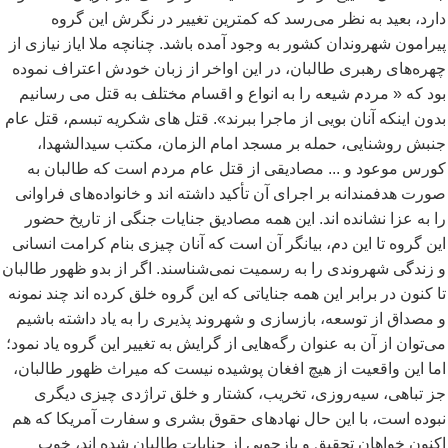
دارد، بعید به نظر می
رسد که کمترین تغییر در نگرش این گروه
پیرامون شهروندان کشور به وجود آمده باشد. چنانچه ملا ایاز نیازی از
چهره
های رهبری طالبان، در این اواخر از زبان خودش اعتراف نموده
بود که « مردم شیعه را به انواع و اقسام مختلف به قتل می رسانیم
بدون اینکه آنان بویی از ماجرا ببرند». قتل های شکریه تبسم، قتل عام
جنبش روشنایی، حمله بر مسجد امام الزمان، مکتب سیدالشهدا،
کورس موعود و ... مصادیقی از قتل عام مردم است که طالبان به
صورت هدفمندانه بر اجرای آن تأکید داشته اند و خانواده
های فراوانی
را به عزا نشانده اند. این همه مصادیق جنایات جنگی از تاریخ حضور
این گروه تا این دم، بیانگر آن است که آنان چیزی بنام کرامت انسانی
و زندگی شهروندی را به رسمیت نمی
شناسند. اگر از بدو ظهور طالبان
تا کنون در برابر این همه جنایاتی که این گروه خلق کرده اند چند نمونه
و مصداق از توسعه، بازسازی و شهروند پذیری را به یاد داشته باشیم
می
توان از آن به عنوان رگه
هایی از گرایش به تغییر این گروه یاد نمود؛
اما این واقعیت از هیچ افغان پوشیده نیست که میراث ظهور طالبان،
جز تباهی، سیه
روزی، تخریب، کشتار و خلق تراژدی چیزی دیگری
نبوده است، با این حال نهادهای حقوق بشری و سفارت آمریکا که هم
اکنون خواهان تحقیق و بازجویی از جنایات طالبان شده اند، خوب