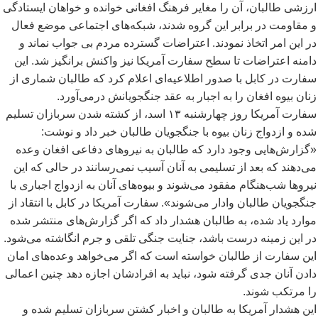
ارزشی طالبان، آن را مغایر فرهنگ افغانی خوانده و خواهان ایستادگی
و مقاومت در برابر این گروه شدند، شبکه
های اجتماعی موضع فعال
در این امر اتخاذ نمودند. اعتراضات گسترده مردم بی جواب نماند و
دامنه اعتراضات تا سطح سفارت آمریکا نیز واکنش برانگیز شد. این
سفارت در کابل با صدور اطلاعیه
ای اعلام کرد که طالبان شماری از
زنان بیوه افغان را به اجبار به عقد جنگجویانش درمی
آورد.
سفارت آمریکا روز چهارشنبه ۱۳ اسد، از کشته شدن سربازان تسلیم
شده و ازدواج زنان بیوه با جنگجویان طالبان خبر داد و نوشت:
«گزارش
هایی وجود دارد که طالبان به نیروهای دفاعی افغان وعده
می
دهند که بعد از تسلیمی به آنان آسیب نمی
رسانند در حالی
که این
نیرو
ها شب
هنگام مفقود می
شوند و بیوه
های آنان به ازدواج اجباری با
جنگجویان طالبان وادار می
شوند». سفارت آمریکا در کابل با انتقاد از
موارد یاد شده، به طالبان هشدار داد که اگر گزارش
های منتشر شده
در این زمینه
درست باشد، جنایت جنگی تلقی و جرم انگاشته می
شود.
این سفارت از طالبان خواسته است که اگر می
خواهد وعده
های امان
دادن آنان جدی گرفته شود، نباید به افرادشان اجازه دهد چنین اعمالی
را مرتکب شوند.
این هشدار آمریکا به طالبان و اخبار کشتن سربازان تسلیم شده و