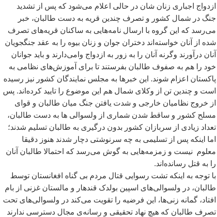
ازدواج اجباری زنان شان در حالی اعلام می
شود که پس از تشدید
جنگ در شمال کشور و تصرف چندین قریه به دست طالبان، خبر
می
رسد که این گروه با ارسال نامه
هایی به ساکنان قریه
های تصرف
شده از آنان خواسته
اند دختران جوان و زنان بیوه را به عقد جنگجویان
آنان درآورند وگرنه آنان را به زور به ازدواج وامی
دارند و باید جوانان
خود را هم به صفوف طالبان بفرستند تا برای آموزش
های نظامی به
پاکستان اعزام شوند. این خبرها به مجلس نمایندگان کشور نیز رسیده
است و چندین تن از وکلای شمال هم این موضوع را تایید کرده
اند. پس
از خروج نظامیان خارجی و شدت یافتن جنگ میان طالبان و قوای
مسلح کشور و ساقط شدن شماری از ولسوالی ها به دست طالبان،
تعداد زیادی از سربازان کشور بدون درگیری به طالبان تسلیم شدند؛
اما اینکه پس از تسلیمی به چه سرنوشتی دچار شدند هنوز دقیقا
معلوم نیست و زمزمه
هایی به گوش می
رسد که احتمالا طالبان آنان
را به قتل رسانده
اند.
با توجه به اینکه تشت رسوایی قتال مردم بی گناه افغانستان توسط
طالبان، در ولسوالی
های اسپین بولدک قندهار و مالستان غزنی از بام
افتاد، گمانه زنی
ها، این فرضیه را تقویت می
کند در ولسوالی
های تحت
تصرف طالبان که هیچ نهاد تحقیقی و رسانه
ی مجال دسترسی ندارند