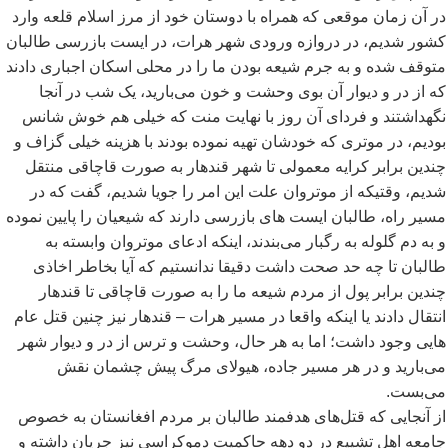
در آن زمان موقعی که همراه با دوستان خود از مرز اسلام قلعه وارد
کشور شدیم، در دروازه ورودی شهر هرات، در ایست بازرسی طالبان
متوقف شده و به جرم شیعه بودن ما را در محلی اسکان اجباری دادند
که از در و دیوار آن بوی وحشت و خون می
بارید، یک شب در آنجا
نگهداشتند و فردای آن روز با نهایت منت که خیلی هم خوش شانس
بودیم، در موتری که خودشان تهیه نموده بودند با هزینه خیلی گزاف و
چندین برابر کرایه معمولی تا شهر قندهار به صورت قاچاقی منتقل
شدیم، وقتیکه از موتروان علت این امر را جویا شدیم، گفت که در
مسیر راه، طالبان ایست های بازرسی دارند که شیعیان را پایین نموده
و به دم گلوله به رگبار می
بندند، اینکه ادعای موتروان وابسته به
طالبان تا چه حد صحت داشت دقیقا ندانستیم که آیا بخاطر اخاذی
چندین برابر پول از مردم شیعه ما را به صورت قاچاقی تا قندهار
انتقال دادند یا اینکه واقعا در مسیر هرات – قندهار نیز چنین قتل عام
هایی وجود داشت؛ اما به هر حال، وحشت و ترس از در و دیوار شهر
می
بارید و در هر مسیر جاده، هیولای مرگ پیش چشمان نقش
می
بست.
از آنجایی که قتل
های هدفمند طالبان بر مردم افغانستان به خصوص
جامعه اهل تشییع در دو دهه حاکمیت دموکراسی نیز جریان داشته و