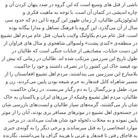
ناشی از قتل های وسیع است که این گروه در صدد پنهان کردن آن و
چاره اندیشی در کتمان آن است. با توجه به ماهیت فکری و
ایدئولوژیکی طالبان، از زمان ظهور این گروه تا این دم که حدود سی
سال از آن می
گذرد، این گروه با فرهنگ تساهل و مدارا بیگانه بوده
است. قتل عام مردم یکاولنگ ولایت بامیان، قتل عام مردم اهل تشییع
در منطقه
ی «کندی پشت» ولسوالی شاهجوی و مثال های فراوان از
این دست جنایات، مصادیقی از جنایات جنگی است که طالبان در
طول تاریخ این سرزمین مرتکب شده اند. طالبان در زمانی که بیش از
نود فیصد خاک این کشور را در تصرف داشتند و خود را حاکمیت
بلامنازع این سرزمین می پنداشتند، مردم اهل تشییع افغانستان را از
مسیر شاهراه کابل قندهار به جرم شیعه بودن پایین می
کردند، زن و
مرد، طفل و بزرگسال را به دم رگبار می
بست. در زمان حاکمیت
طالبان، مردم اهل تشییع وقتیکه از مرزهای ایران و پاکستان به خاک
شان باز می
گشتند، گزمه
های سیار طالبان و ایست
های بازرسی شان
در جستجوی اهل تشییع در موترهای مسافر بری بودند، آنان را از موتر
پایین نموده و به محلات دلخواه خود شان هدایت می
دادند، در برخی
موارد اشخاصی را به قتل میرساندند و برخی دیگر را به گونه
ی جبری
به قاچاق رفتن تا قندهار و غزنی با هزینه گزاف وا می
داشتند، نگارنده