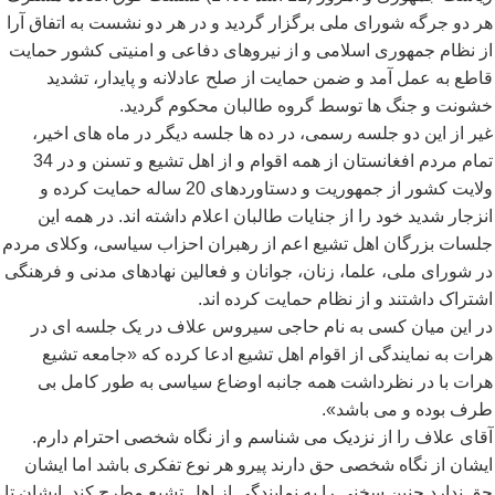
هر دو جرگه شورای ملی برگزار گردید و در هر دو نشست به اتفاق آرا
از نظام جمهوری اسلامی و از نیروهای دفاعی و امنیتی کشور حمایت
قاطع به عمل آمد و ضمن حمایت از صلح عادلانه و پایدار، تشدید
خشونت و جنگ ها توسط گروه طالبان محکوم گردید.
غیر از این دو جلسه رسمی، در ده ها جلسه دیگر در ماه های اخیر،
تمام مردم افغانستان از همه اقوام و از اهل تشیع و تسنن و در 34
ولایت کشور از جمهوریت و دستاوردهای 20 ساله حمایت کرده و
انزجار شدید خود را از جنایات طالبان اعلام داشته اند. در همه این
جلسات بزرگان اهل تشیع اعم از رهبران احزاب سیاسی، وکلای مردم
در شورای ملی، علما، زنان، جوانان و فعالین نهادهای مدنی و فرهنگی
اشتراک داشتند و از نظام حمایت کرده اند.
در این میان کسی به نام حاجی سیروس علاف در یک جلسه ای در
هرات به نمایندگی از اقوام اهل تشیع ادعا کرده که «جامعه تشیع
هرات با در نظرداشت همه جانبه اوضاع سیاسی به طور کامل بی
طرف بوده و می باشد».
آقای علاف را از نزدیک می شناسم و از نگاه شخصی احترام دارم.
ایشان از نگاه شخصی حق دارند پیرو هر نوع تفکری باشد اما ایشان
حق ندارد چنین سخنی را به نمایندگی از اهل تشیع مطرح کند. ایشان تا