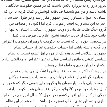
دیروز دروازه به دروازه تلاش داشت که در همین حکومت جایگاهی
داشته باشد و من هم شخصا صادقانه کوشش و کمک کردم تا این که
ایشان به عنوان مشاور رئیس جمهور مقرر شد و در طول چند سال
اخیر به این مشاورت افتخار هم می کرد اما اکنون در مصاف بین
گروه جنگ طلب طالبان و دولت جمهوری اسلامی، ایشان نه تنها از
جانب خود بلکه از جانب جامعه تشیع اعلام بی طرفی می کند!
هر شخصی حق دارد که نسبت به حکومت یا رهبران حکومت اعتراض
و یا گلایه داشته باشد. اما حساب حکومت غیر از حساب نظام
جمهوری اسلامی است. هیچ یک از مردم اهل تشیع نسبت به نظام
سیاسی کنونی و قانون اساسی فعلی نه تنها اعتراض و مخالفتی ندارد
بلکه از حامیان جدی و قاطع نظام هستند.
هزاره ها که اکثریت شیعه افغانستان را تشکیل می دهند و تمام
شیعیان دیگر اعم از اقوام قزلباش، بیات، سادات شیعه، تاجیکان
شیعه، خلیلی، بلوچ، پارسیوان ها و گروه های شیعی دیگر که علاوه بر
کابل و هرات و بلخ در 20 ولایت دیگر افغانستان هم سکونت دارند،
همگی در کنار سایر اقوام کشور، در طول 20 سال اخیر هم در نظام
سازی و دستاوردهای نظام، نقش خلاق داشته اند و هم در این نظام
مورد حمایت قرار گرفته اند و به همین دلیل نه تنها بی طرف نیستند