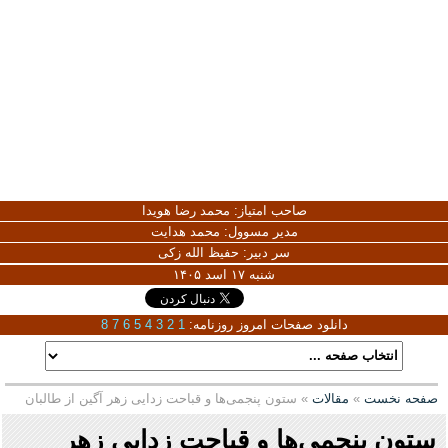
صاحب امتیاز:
محمد رضا هویدا
مدیر مسوول:
محمد هدایت
سر دبیر:
حفیظ الله زکی
شنبه ۱۷ اسد ۱۴۰۵
دانلود صفحات امروز روزنامه:
1
2
3
4
5
6
7
8
صفحه نخست
»
مقالات
» ستون پنجمی‌ها و قباحت زدایی زهر آگین از طالبان
ستون پنجمی‌ها و قباحت زدایی زهر