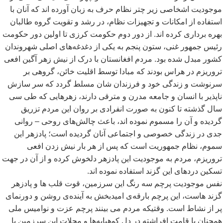
موجودیت اشخاصی زیر چتر نظام حرف به زبان آورده اند که آنان با
استفاده از امکانات و تجهیزات نظام، در رشد و تقویت گروه طالبان
بهره برداری کرده اند. از دور دوم حکومت کرزی تا اولین دور حکومت
رئیس جمهور غنی، ستون پنجم به یکی از دغدغه
های اصلی شهروندان
کشور مبدل شده بود. مردم افغانستان با درک از نیش زهر آگین افعی
تروریزم در هراس بودند که مبادا توسط اقلیت خائن، گروهی بر
سرنوشت و زندگی خود و فرزندان شان مسلط گردد که سر سازش
ناپذیر با انسان و جامعه مدرن و مترقی دارند، زهرهایی که طی سی
سال گذشته تا کنون به صورت انفرادی بر روان این مردم تزریق
گردیده و آن را مسموم نموده اند، باعث چالش
های روحی – روانی
جدی در زندگی خصوصی و اجتماعی آنان گردیده است؛ پادزهر این
سموم، نظام جمهوریت است که پس از هر بار نیش زدن افعی
تروریزم، مردم به موجودیت این پادزهر دلخوش کرده و از آن در جهت
تسکین دردهای این گزند استفاده نموده اند.
نفس موجودیت پرچم سه رنگ این سرزمین، قوت قلب ها و پادزهر
گزند هاست، این پرچم بارقه
ی امیدبخش به آینده
ی روشن و دورنمای
پر از نشاط است. وقتیکه مردم می بینند پرچم عزت و نوامیس ملی
همچنان با قامت افراشته در دل کوهپایه
ها و محلات این سرزمین با