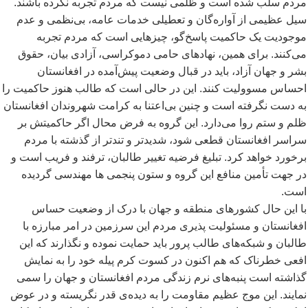
مردم سلب شده است و ظلمی نیست که مردم تجربه نکرده باشند.
سیل عظیمی از آواره
گان و تعطیلی خدمات عامه، بی
نظمی و عدم
موجودیت یک حاکمیت پاسخ
گو، چیزهایی است که مردم تجربه
می
کنند. برای همین، نهادهای حامی دموکراسی، آزادی بیان،
حقوق
بشر و جهان آزاد، باید در قبال وضعیت پیش
آمده در افغانستان
احساس مسوولیت کنند. این در حالی است که طالب هنوز حاکمیت را
به دست نگرفته است و چنین بی
اعتنا به کرامت شهروندان افغانستان
ظلم و ستم روا می
دارد.
این گروه به فرض محال اگر حاکمیتش بر
سراسر افغانستان قطعی شود، شدیدتر و تندتر از گذشته با مردم
برخورد خواهد کرد. تبلیغ فرضیه تغییر طالبان، ترفند و فریب است و
در جهت تأمین منافع این گروه و ستون پنجمی ها مهندسی گردیده
است.
با این حال کشورهای منطقه و جهان با درک از وضعیت حساس
افغانستان و مسئولیت پذیری مردم این سرزمین در امر مبارزه با
طالبان و شبکه
های طالب پرور باید حمایت نموده و نگذارند که این
افعی خطرناک که هم اکنون در کسوت کرم پیله خود را به نمایش
گذاشته است پنبه
های نرم زندگی مردم افغانستان و جهان را سمی
نمایند. این موج عظیم مقاومت را به دیده
ی قدر نگریسته و در عوض