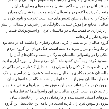
هستند. آنان در دوران حاکمیت
شان مجسمه
های بودای بامیان را
منفجر کردند و اکنون در ولسوالی کشم ولایت بدخشان یک میدان
(چوک) را به دلیل داشتن تندیس
های چند اسب تخریب و نابود کرده
اند.
طالبان فجایع فراموش
نشدنی یکاولنگ، مزار شریف و شمالی را پیش
از برقراری حاکمیت
شان، در مالستان غزنی و اسپین
بولدک قندهار،
دوباره تکرار کرده
اند.
گروه طالبان در مالستان غزنی همان رفتاری را داشته که در دهه نود
در یکاولنگ و مزار شریف داشته است. جنگ
جویان این گروه مردم
ملکی را در ولسوالی مالستان به رگ
بار بسته و دکان
های آنان را
مسدود کرده و به آتش کشیده
اند. آنان مردم محل را مورد آزار و اذیت
قرار داده و حتا کودکان را با سیلی زده
اند. دلیل کشتار مردم ملکی در
مالستان عدم همکاری با طالبان بوده است؛ هم
چنان در اسپین
بولدک
قندهار، طالبان بیش
از ۱۰۰ خانواده را شب
هنگام از خانه
های
شان
بیرون کرده و کشته
اند. دیده
بان حقوق بشر رویدادهای غزنی و قندهار
را تأیید کرده است. گروه طالبان در این ولسوالی
ها غیرنظامیان،
نیروهای امنیتی تسلیم
شده
و کارمندان دولت را از خانه
های
شان
بیرون و سپس تیرباران کرده
است. در ادامه این جنایت
ها، این گروه