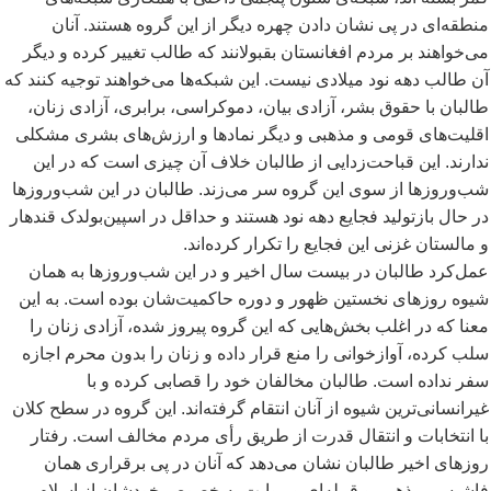
منطقه
ای در پی نشان دادن چهره دیگر از این گروه هستند. آنان
می
خواهند بر مردم افغانستان بقبولانند که طالب تغییر کرده و دیگر
آن طالب دهه نود میلادی نیست. این شبکه
ها می
خواهند توجیه کنند که
طالبان با حقوق بشر، آزادی بیان، دموکراسی، برابری، آزادی زنان،
اقلیت
های قومی و مذهبی و دیگر نمادها و ارزش
های بشری مشکلی
ندارند. این قباحت
زدایی از طالبان خلاف آن چیزی است که در این
شب
وروزها از سوی این گروه سر می
زند. طالبان در این شب
وروزها
در حال بازتولید فجایع دهه نود هستند و حداقل در اسپین
بولدک قندهار
و مالستان غزنی این فجایع را تکرار کرده
اند.
عمل
کرد طالبان در بیست سال اخیر و در این شب
وروزها به همان
شیوه روزهای نخستین ظهور و دوره حاکمیت
شان بوده است. به این
معنا که در اغلب بخش
هایی که این گروه پیروز شده، آزادی زنان را
سلب کرده،
آوازخوانی را منع قرار داده و زنان را بدون محرم اجازه
سفر نداده است. طالبان مخالفان خود را قصابی کرده و با
غیرانسانی
ترین شیوه از آنان انتقام گرفته
اند. این گروه در سطح کلان
با انتخابات و انتقال قدرت از طریق رأی مردم مخالف است. رفتار
روزهای اخیر طالبان نشان می
دهد که آنان در پی برقراری همان
فاشیسم مذهبی و قبیله
ای و روایت به خصوص خودشان از اسلام