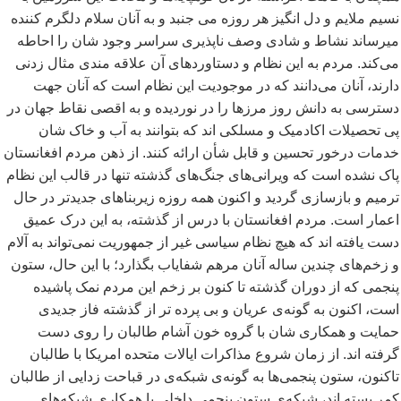
نسیم ملایم و دل انگیز هر روزه می جنبد و به آنان سلام دلگرم کننده
میرساند نشاط و شادی وصف ناپذیری سراسر وجود شان را احاطه
می
کند. مردم به این نظام و دستاوردهای آن علاقه مندی مثال زدنی
دارند، آنان می
دانند که در موجودیت این نظام است که آنان جهت
دسترسی به دانش روز مرزها را در نوردیده و به اقصی نقاط جهان در
پی تحصیلات اکادمیک و مسلکی اند که بتوانند به آب و خاک شان
خدمات درخور تحسین و قابل شأن ارائه کنند. از ذهن مردم افغانستان
پاک نشده است که ویرانی
های جنگ
های گذشته تنها در قالب این نظام
ترمیم و بازسازی گردید و اکنون همه روزه زیربناهای جدیدتر در حال
اعمار است. مردم افغانستان با درس از گذشته، به این درک عمیق
دست یافته اند که هیچ نظام سیاسی غیر از جمهوریت نمی
تواند به آلام
و زخم
های چندین ساله آنان مرهم شفایاب بگذارد؛ با این حال، ستون
پنجمی که از دوران گذشته تا کنون بر زخم این مردم نمک پاشیده
است، اکنون به گونه
ی عریان و بی پرده تر از گذشته فاز جدیدی
حمایت و همکاری شان با گروه خون آشام طالبان را روی دست
گرفته اند. از زمان شروع مذاکرات ایالات متحده امریکا با طالبان
تاکنون، ستون پنجمی
ها به گونه
ی شبکه
ی در قباحت زدایی از طالبان
کمر بسته اند، شبکه
ی ستون پنجمی داخلی با همکاری شبکه
های