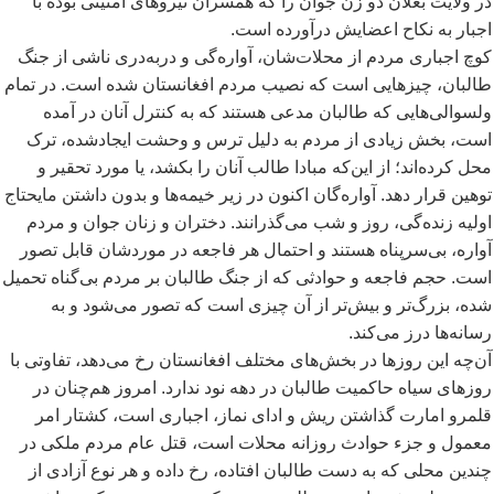
در ولایت بغلان دو زن جوان را که همسران نیروهای امنیتی بوده با
اجبار به نکاح اعضایش درآورده است.
کوچ اجباری مردم از محلات
شان، آواره
گی و دربه
دری ناشی از جنگ
طالبان، چیزهایی است که نصیب مردم افغانستان شده است. در تمام
ولسوالی
هایی که طالبان مدعی هستند که به کنترل آنان در آمده
است، بخش زیادی از مردم به دلیل ترس و وحشت ایجادشده، ترک
محل کرده
اند؛ از این
که مبادا طالب آنان را بکشد، یا مورد تحقیر و
توهین قرار دهد. آواره
گان اکنون در زیر خیمه
ها و بدون داشتن مایحتاج
اولیه زنده
گی، روز و شب می
گذرانند. دختران و زنان جوان و مردم
آواره، بی
سرپناه هستند و احتمال هر فاجعه در موردشان قابل تصور
است. حجم فاجعه و حوادثی که از جنگ طالبان بر مردم بی
گناه تحمیل
شده، بزرگ
تر و بیش
تر از آن چیزی است که تصور می
شود و به
رسانه
ها درز می
کند.
آن
چه این روزها در بخش
های مختلف افغانستان رخ می
دهد، تفاوتی با
روزهای سیاه حاکمیت طالبان در دهه نود ندارد. امروز هم
چنان در
قلمرو امارت گذاشتن ریش و ادای نماز، اجباری است، کشتار امر
معمول و جزء حوادث روزانه محلات است، قتل عام مردم ملکی در
چندین محلی که به دست طالبان افتاده، رخ داده و هر نوع آزادی از