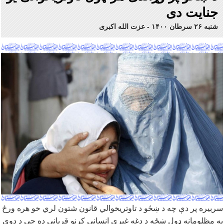
جنایت دی
شنبه ۲۶ سرطان ۱۴۰۰
-
عزت الله اکبری
سربیره پر دې چه د ښځو د تاوتریخوالي قانون شتون لري خو هره ورځ
په مظلومانه ډول ښځه د دغه غیرې انساني کړنو قرباني ده چې د دوی