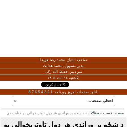
صاحب امتیاز:
محمد رضا هویدا
مدیر مسوول:
محمد هدایت
سر دبیر:
حفیظ الله زکی
یکشنبه ۱۸ اسد ۱۴۰۵
دانلود صفحات امروز روزنامه:
1
2
3
4
5
6
7
8
صفحه نخست
»
مقالات
» د ښځو پر وړاندی هر ډول تاوتریخوالی یو جنایت دی
د ښځو پر وړاندی هر ډول تاوتریخوالی یو