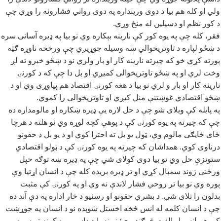
ولي او کله هم بیا د دوی ورینداره په دوی رواني فشارونه را وړي چې
د کور نظم او دسپلین له منځ وړي.
فقر، کله چې په یوه کور کې نارینه بېکاره وي نو بیا په ډیره آسانی سره
د ښځو لپاره د تاوتریخوالي ښه وسیله جوړیږي چې ورڅخه ناوړه ګټه
پورته کړي خو که چیرته نارینه کار او بار ولري نو د ښځو خبرو ته لږ
وخت لري او په ښځو تاوتریخوالی کمیږي او بل دا چې که د کورنۍ
نارینه کار او بار و لري نو بیا د هغه کورنۍ اقتصاد هم پیاوړی وي او د
ښځو اقتصادي غوښتنې منل کیږي او تاوتریخوالی را کموي.
په پایله کې ویلای شو چې د حل لاره یې ډیره ښکاره او مالومداره ده
چې که چیرته په یوه کورنۍ کې د پوهې کچه لوړه وي نو هلته د هرچا
ځای ځایګی مالوم وي، ټول یو بل ته احترا کوي او د یو بل د حقونو
درناوی کوي. همداشان که چیرته په یوه کورنۍ کې د ټولو اقتصادي
ستونزې حل وي نو بیا دوی کولای شي چې په ډیره ښه توګه خپل
ورځنی ژوند سمبال کړي او تر ډیره بریده کله چې د انسان اړتیا وې
پوره وي نو بیا تر روحي فشار لاندې نه وي او په کورنۍ کې مثبت
بدلون را تلای شي. د بشري حقونو او رسنیو د څار اداره په دې آند ده
چې د انسان کلمه له انس څخه اخستل شوېده نو د انسان په جوړښت
کې هم انس او الفت څرګندیږي؛ نو نه باید داسې یوه کړنه تر سره