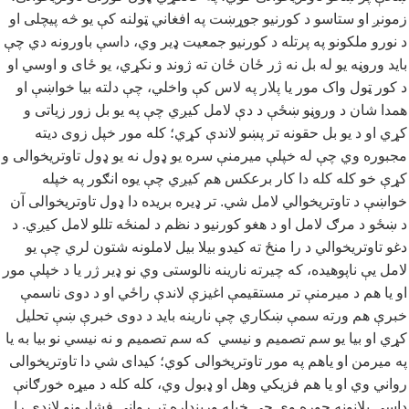
زمونږ او ستاسو د کورنیو جوړښت په افغاني ټولنه کې یو څه پیچلی او
د نورو ملکونو په پرتله د کورنیو جمعیت ډیر وي، داسې باورونه دي چې
باید وروڼه یو له بل نه ژر ځان ځان ته ژوند و نکړي، یو ځای و اوسي او
د کور ټول واک مور یا پلار په لاس کې واخلي، چې دلته بیا خواښې او
همدا شان د وروڼو ښځې د دې لامل کیږي چې په یو بل زور زیاتی و
کړي او د یو بل حقونه تر پښو لاندې کړي؛ کله مور خپل زوی دیته
مجبوره وي چې له خپلې میرمنې سره یو ډول نه یو ډول تاوتریخوالی و
کړې خو کله کله دا کار برعکس هم کیږي چې یوه انګور په خپله
خواښې د تاوتریخوالي لامل شي. تر ډیره بریده دا ډول تاوتریخوالی آن
د ښځو د مرګ لامل او د هغو کورنیو د نظم د لمنځه تللو لامل کیږي. د
دغو تاوتریخوالي د را منځ ته کیدو بیلا بیل لاملونه شتون لري چې یو
لامل یې ناپوهیده، که چیرته نارینه نالوستی وي نو ډیر ژر یا د خپلې مور
او یا هم د میرمنې تر مستقیمې اغیزې لاندې راځي او د دوی ناسمې
خبرې هم ورته سمې ښکاري چې نارینه باید د دوی خبرې ښې تحلیل
کړي او بیا یو سم تصمیم و نیسي که سم تصمیم و نه نیسي نو بیا به یا
په میرمن او یاهم په مور تاوتریخوالی کوي؛ کیدای شي دا تاوتریخوالی
رواني وي او یا هم فزیکي وهل او ډبول وي، کله کله د میړه خورګانې
داسې پلانونه جوړه وي چې خپله ورینداره تر رواني فشارونو لاندې را