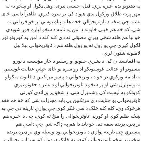
په ذهنونو بده اغیزه لري. قتل، جنسي تیری، وهل ټکول او ښځو ته له
مهر پرته طلاق ورکول پدې هېواد کې تر سره کیږي. ظاهراٌ داسې ځای
نشته چې ښځه د تاوتریخوالي څخه هلته پناه یوسي تر څو قربا ني نه
شي. که څه هم ځینې ځایونه د امن په نامه د ښځو لپاره جوړ شويدي
خو بیا هم هلته ښځې ډیرې مصؤنې نه دي کله کله د امن په کورونو تور
لګول کیږي چې یو ډول نه یو ډول هلته هم د تاوتریخوالي بیلا بیل
لاملونه شتون لري.
په افغانستا ن کی د بشري حقونو او رسنیو د څار مؤسسه د نورو
بنسټونو او عدالت غوښتونکو ادارو سره یو ځای خپلې عدالت غوښتنې
ته ادامه ورکوي تر څو د تاوتریخوالي د پیښو مرتکبین د قانون منګولو
ته وسپارل شي او پر ښځو د تاوتریخوالي او د بشر د حقونو تیري
کوونکو په لیست کې وشمیرل شي، د ښځو پر وړاندی کورنی
تاوتریخوالی یو جنایت دی مرتکبین یې باید مجازات شي که څه هم هغه
هرڅوک وي. کله کله خلک داسې فکر کوي چې یوازې نارینه دي چې په
ښځه ظلم کوي او کورنی تاوتریخوالی را منځ ته کوي، چې دا خبره هم
تر ډیره بریده سمه ده، خو باید دا هم په ډاګه شي چې داسې هم
پیښیږي چې نارینه یوازې د تاوتریخوالي یوه وسیله وي تر ډیره بریده
ښځې پر ښځو تاوتریخوالی کوي، په ځانګړي ډول کورنی تاوتریخوالی،