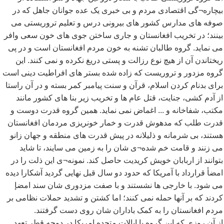
بیچاره¬گی اقتصادی مردم و بی خبری یک عده جوانان جاهل که در
صوفه های مدارس کشور های بیرونی درس و تعلیم تروریستی می
بینند؛ در تخریب افغانستان و جاری ساختن جوی های خون سعی وافر
می نماید. گروه طالبان تشنه به خون مردم افغانستان است و در پی
ریختاندن آن از هیچ نوع رزالت و پستی دریغ نکرده و نمی کنند. این
گروه مزدور و تروریست که زاده شده بستر های افراطیت دینی است
برای بدنام کردن اسلام، قرآن و سنت پیامبر کمر بسته و در آن راستا
از آدم کشی، جنایت، قتل عام ها و تخریب زیر بنا های کشور مانند
مکتب، شفاخانه و ... اغماض نمی نماید. همین گروه قدرت دوست و
قدرت طلب که مدهوش قدرت و خمار خونریزی مردمان افغانستان
هستند، بی شرمانه و ذلیلانه در پیش قدرت های منطقه و جهان زانو
می زنند و قامت خم شده¬ی شان را به زمین می سایند، تا شاید
بتوانند از اربابان خویش کریدیت حاصل کند. نمونه¬ی این ذلت را در
امضأ قرارداد با آمریکا که حدود دو سال قبل نهایی گردید آشکارا دیده
می شود. با خارجی ها نشستند و با صفت مزدوری شان سند امضإ
کردند که بر آنها حمله نمی کنند؛ اما کشتن و تشدید حملات نظامی بر
مردم افغانستان را به کمک باداران شان روی دست گرفتند.
از آن روزی که این گروه با ایالات متحده امریکا در دوحه قطر تعهد