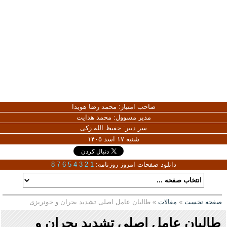
صاحب امتیاز:
محمد رضا هویدا
مدیر مسوول:
محمد هدایت
سر دبیر:
حفیظ الله زکی
شنبه ۱۷ اسد ۱۴۰۵
دانلود صفحات امروز روزنامه:
1
2
3
4
5
6
7
8
صفحه نخست
»
مقالات
» طالبان عامل اصلی تشدید بحران و خونریزی
طالبان عامل اصلی تشدید بحران و