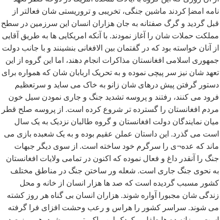
نامه امضإ کردند ماشین جنگی، تخریبی و تروریستی شان فعالتر از
قبل گردید و گرگ صفتانه به جان هزاران انسان این سرزمین در سطح
مملکت حملات شان را آغاز نمودند. با آنکه امریکایی ها به طریق آقایی
از آنان خواسته بود که در گفتمان بین الافغانی بنشینند و با جانب دولت
جمهوری اسلامی افغانستان مذاکرات انجام دهند، اما این گروه از این
تعهد شان نیز سر پیچی نموده و به تحریک اربابان شان که همواره برای
دستور گرفتن پیش درهای شان زانو به خاک می ساید و سرتعظیم
فرود می کنند، رفتند و پروسه تشدید جنگ و جاری نمودن سیل خون
مردم افغانستان را گسترده تر شروع کرده است. از پروسه صلح قطر
میان نمایندگان دولت افغانستان و گروه طالبان نزدیک به یک سال
است می گذرد. این داستان عملن عقیم بوده و به یک شعبده بازی می
ماند که عده¬ی را سرگرم خود ساخته است. از سوی دیگر جبهات
جنگ را آنقدر داغ و فعال نموده که اکنون در تمامی ولایات افغانستان
به نحوی جنگ جاری است. شعله ور ساختن جنگ در مناطق مختلف
کشور مسبب گردیده است که صد ها هزار انسان از خانه و محل
زندگی شان مجبورا آواره شوند. هزاران انسان بی گناه هر روز کشته
می شوند. سراسر کشور را هراس و رعب وحشت افزای فرا گرفته
است. روزانه ده ها طفل و کودک این ملک یتیم می شود. هر روز صد