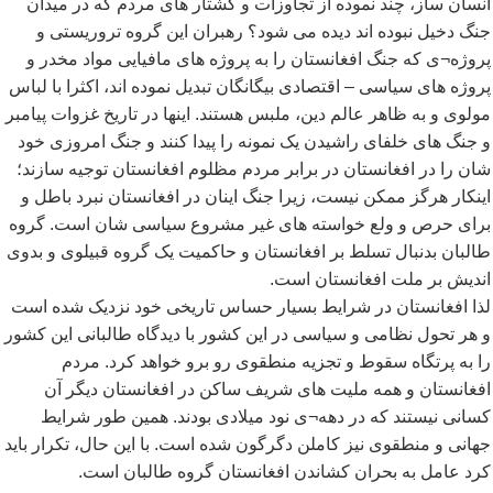
انسان ساز، چند نموده از تجاوزات و کشتار های مردم که در میدان
جنگ دخیل نبوده اند دیده می شود؟ رهبران این گروه تروریستی و
پروژه¬ی که جنگ افغانستان را به پروژه های مافیایی مواد مخدر و
پروژه های سیاسی – اقتصادی بیگانگان تبدیل نموده اند، اکثرا با لباس
مولوی و به ظاهر عالم دین، ملبس هستند. اینها در تاریخ غزوات پیامبر
و جنگ های خلفای راشیدن یک نمونه را پیدا کنند و جنگ امروزی خود
شان را در افغانستان در برابر مردم مظلوم افغانستان توجیه سازند؛
اینکار هرگز ممکن نیست، زیرا جنگ اینان در افغانستان نبرد باطل و
برای حرص و ولع خواسته های غیر مشروع سیاسی شان است. گروه
طالبان بدنبال تسلط بر افغانستان و حاکمیت یک گروه قبیلوی و بدوی
اندیش بر ملت افغانستان است.
لذا افغانستان در شرایط بسیار حساس تاریخی خود نزدیک شده است
و هر تحول نظامی و سیاسی در این کشور با دیدگاه طالبانی این کشور
را به پرتگاه سقوط و تجزیه منطقوی رو برو خواهد کرد. مردم
افغانستان و همه ملیت های شریف ساکن در افغانستان دیگر آن
کسانی نیستند که در دهه¬ی نود میلادی بودند. همین طور شرایط
جهانی و منطقوی نیز کاملن دگرگون شده است. با این حال، تکرار باید
کرد عامل به بحران کشاندن افغانستان گروه طالبان است.