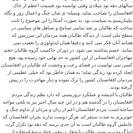
سالهای دهه نود میلادی وقتی توانسته بود قسمت اعظم از خاک
افغانستان را تصاحب نماید، وسیله¬ی شان جنگ و اعمال زور و نگاه
ملیتاریسم به سیاست بود. به صورت آشکا را این موضوع را ثابت
ساخت که طالبان بر ضد تمامی تسامح و تساهل های سیاسی در
سطح ملی است. از دیدگاه طالبان همه مردمان این سرزمین که
همانند آنان فکر نمی کنند و دقیقا همان ایدئولوژی را تعقیب نمی
نمایند، خصم پنداشته می شود. در دوران حاکمیت گروه طالبان حجم
مهاجران افغانستانی از این کشور به حد نهایی خود رسیده بود. هیچ
کسی نمی توانست در فضای رعب و وحشت که طالبان در افغانستان
ایجاد کرده بود زندگی نماید؛ به همان خاطر بود که خیلی عظیمی از
مردمان افغانستان کشور را ترک نموده و دیار مهاجرت را در پیش
گرفته بودند.
طالبان با اندیشه و عملکرد تروریستی که دارد نظم زندگی مردم
افغانستان را در گذشته هم و در این چند سال اخیر نیز به تلخی مواجه
ساخته است. مردم افغانستان اعم از زنان و مردان از تداوم جنگ و
خونریزی به شدت متنفر اند. هرگز دوست ندارند بحران افغانستان که
عاملش گروه طالبان است به آن حدی برسد که دهه نود تکرار گردد.
اما گروه تروریستی طالب با شعار دروغین جهاد و سؤ استفاده از