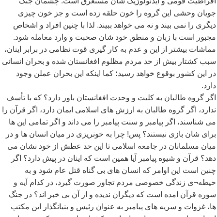
افراطیت قومی و ایدئولوژیک شان مستغرق است. چشمان جنگ
جویان وحشی این گروه را خون حلقه زده است و جز خون چیزی
دیگری را نمی بیند و نه می خواهد ببیند. لذا با چنین افراد و اشخاص
مجبور است با زبان و منطق خود شان صحبت و وارد معامله شود.
مماشات بیشتر از این و عدم به کار گیری قوت نظامی در برابر اینان،
سبب کشتار بیش از حد مردم مظلوم افغانستان شده و بحران انسانی
در این کشور بوقوع خواهد رسید؛ کما اینکه این بحران عملن وجود
دارد.
اگر گروه طالبان به کلیت و وحدت افغانستان باور دارد؟ که با تأسف
ندارد، اگر گروه طالبان به ارزش های اسلامی ایمان دارد، اگر قرآن را
می شناسند، اگر پیامبر و سنت پیامبر را می داند و اگر تمامی این ها
برای شان بازی نیستند؟ پس! چرا به خونریزی در میان انسان ها و در
میان مسلمانان در جامعه اسلامی تا این حد عطش از خود نشان می
دهد؟ قرآن و شیوه پیامبر آیا همین است که اینان در پیش دارد؟ اگر
چنین است این اوامر که انسان های بی گناه قتل عام شود و به
حیطه¬ی زندگی خصوصی مردم تجاوز صورت گیرد، در کدام آیه و
سوره قرآن امده است که دیگران ندیده و از آن بی خبر اند؟ در جنگ
ها، غزوات و سریه های پیامبر به عنوان رئیس و بنیانگذار این مکتب