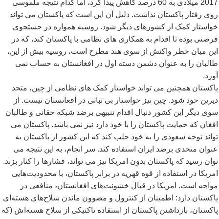
2017 میلادی به 60 درصد کاهش پیدا کرد، اما کدام نتیجه ملموسی
روی رفتار پاکستان نداشت. دلیل آن این است که پاکستان می تواند
خواستار کمک از کشورهای دیگر شود. روسیه همواره در جستجوی
فرصتی بوده تا اقدام به همکاری های نظامی با پاکستان کند، که در
این میان خطر واکنش از سوی هند مطرح است، روسیه بیش از این،
طالبان را به عنوان دشمن دسته اول در افغانستان به حساب نمی
آورد.
پاکستان همچنین می تواند خواستار کمک های نظامی از چین، متحد
دیرین خود شود. چین نیز خواستار بی ثباتی در افغانستان نیست. از
سوی دیگر این کشور دنبال اقدام تنبیهی برضد شبکه حقانی و طالبان
افغان که حمایت پاکستان را با خود دارد نیز نمی باشد. پاکستان می
تواند توجه سعودی را به خود جلب کند که این کشور از پاکستان به
عنوان متحدی برضد ایران استفاده کند. سر انجام، به این نتیجه می
توان رسید که پاکستان بدون امریکا نیز می تواند، فشارها را کنار بزند.
امریکا در استفاده از قوه قهریه در برابر پاکستان، با محدودیت
هایی
مواجه است. امریکا در قبال خشونت
های افغانستان، منافعی در
پاکستان دارد: اطمینان از کنترول و مصوون ماندن سلاح
های هسته
ای
پاکستان، بازداشتن پاکستان از استفاده تاکتیکی از سلاح هسته
اش (که