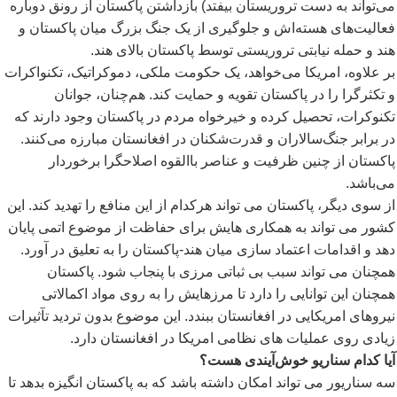
می
تواند به دست تروریستان بیفتد) بازداشتن پاکستان از رونق دوباره
فعالیت
های هسته
اش و جلوگیری از یک جنگ بزرگ میان پاکستان و
هند و حمله نیابتی تروریستی توسط پاکستان بالای هند.
بر علاوه، امریکا می
خواهد، یک حکومت ملکی، دموکراتیک، تکنواکرات
و تکثرگرا را در پاکستان تقویه و حمایت کند. هم
چنان، جوانان
تکنوکرات، تحصیل کرده و خیرخواه مردم در پاکستان وجود دارند که
در برابر جنگ
سالاران و قدرت
شکنان در افغانستان مبارزه می
کنند.
پاکستان از چنین ظرفیت و عناصر باالقوه اصلاحگرا برخوردار
می
باشد.
از سوی دیگر، پاکستان می تواند هرکدام از این منافع را تهدید کند. این
کشور می تواند به همکاری هایش برای حفاظت از موضوع اتمی پایان
دهد و اقدامات اعتماد سازی میان هند-پاکستان را به تعلیق در آورد.
همچنان می تواند سبب بی ثباتی مرزی با پنجاب شود. پاکستان
همچنان این توانایی را دارد تا مرزهایش را به روی مواد اکمالاتی
نیروهای امریکایی در افغانستان ببندد. این موضوع بدون تردید تآثیرات
زیادی روی عملیات های نظامی امریکا در افغانستان دارد.
آیا کدام سناریو خوش
آیندی هست؟
سه سناریور می تواند امکان داشته باشد که به پاکستان انگیزه بدهد تا