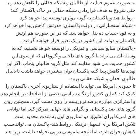
به صورت عموم حمایت از طالبان و شبکه حقانی را کاهش دهد و یا
حتی شروع به هدف قراردادن شبکه حقانی در خاک پاکستان کند:
- روابط هند و پاکستان به گونه موثری توسعه پیدا خواهد کرد
- شبکه استخباراتی در دولت پاکستان، قدرتش کاهش پیدا خواهد کرد
و به قوه حساب ده بدل خواهد شد. که در این صورت هم ارتش
پاکستان و دولت این کشور در یک تغییر قرار خواهند گرفت.
- پاکستان منابع سیاسی و فیزیکی را توسعه خواهد بخشید، که به
وسیله آن می تواند با گروه های داخلی و گروهای که از سوی این
کشور حمایت می شود مقابله کند مثل گروه طالبان پنجاب. اگر این
تهدید ها کاهش پیدا کند، پاکستان توان بیشتری خواهد داشت تا دنبال
طالبان افغان و شبکه حقانی برود.
تا حدودی، امریکا می تواند با استفاده از سناریوی آخری، پاکستان را
کمک کند که این کشور از نگاه سیاسی بعضی از اصلاحات را انجام دهد
و استراتژی مبارزه برضد تروریسم را روی دست گیرد. همچنین روی
گروه های ضد پاکستانی و نگرانی های جهانی تمرکز کند. اما توانایی
های امریکا برای تشویق دو سناریوی اول به شدت محدود است.
تلاش امریکا برای تسهیل نزدیکی روابط هند- پاکستان می تواند سبب
کاهش بحران شود، اما نتیجه ملموسی در پی نخواهد داشت، زیرا هند