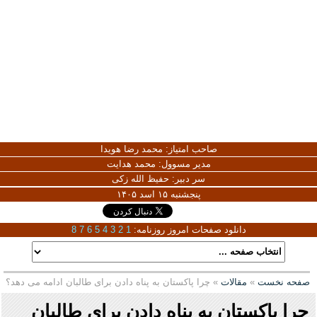
صاحب امتیاز:
محمد رضا هویدا
مدیر مسوول:
محمد هدایت
سر دبیر:
حفیظ الله زکی
پنجشنبه ۱۵ اسد ۱۴۰۵
دانلود صفحات امروز روزنامه:
1
2
3
4
5
6
7
8
صفحه نخست
»
مقالات
» چرا پاکستان به پناه دادن برای طالبان ادامه می دهد؟
چرا پاکستان به پناه دادن برای طالبان